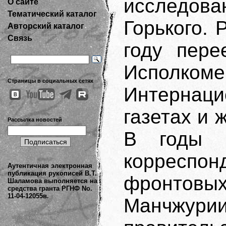
исследова
О сайте
Тематический каталог
Горького. 
Авторский каталог
Связь
году пере
Исполко
Страницы в социальных сетях
Интернаци
газетах и
Рассылка новостей
В годы 
корресп
Аутентичная электронная
публикация рукописей В.Т.
фронтовы
Шаламова выполняется на
средства гранта РГНФ No.
11-04-12055в.
Манчжурии