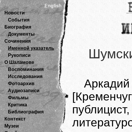
English
Новости
События
Биография
Документы
Сочинения
Именной указатель
Шумски
Рукописи
О Шаламове
Воспоминания
Исследования
Аркадий
Фотоархив
Аудиозаписи
[Кремен
Фильмы
Критика
публицис
Библиография
литератур
Контекст
Музеи