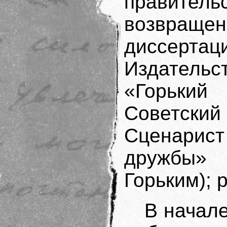
правител
возвращ
диссертац
Издатель
«Горький 
Советский
Сценарис
дружбы»
Горьким); 
В начале