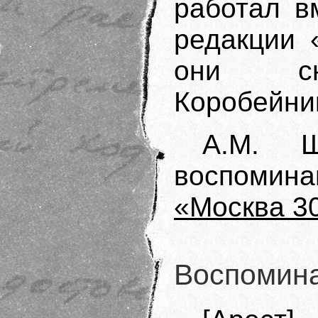
работал в
редакции 
они с
Коробейни
А.М. Ш
воспоми
«Москва 30
Воспомин