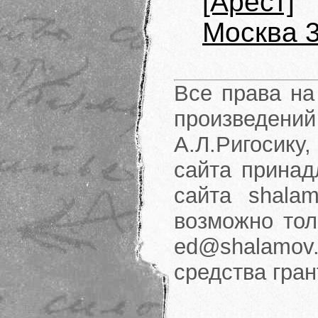
[Арест]
Москва 3
Все права на
произведени
А.Л.Ригосику
сайта принад
сайта shalam
возможно тол
ed@shalamov.
средства гра