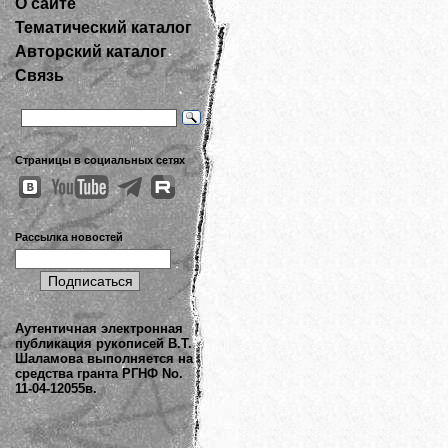
О сайте
Тематический каталог
Авторский каталог
Связь
Страницы в социальных сетях
Рассылка новостей
Аутентичная электронная
публикация рукописей В.Т.
Шаламова выполняется на
средства гранта РГНФ No.
11-04-12055в.