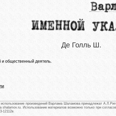
Де Голль Ш.
 и общественный деятель.
ли
и использование произведений Варлама Шаламова принадлежат А.Л.Риго
а shalamov.ru. Использование материалов возможно только при согласова
3-12112в.