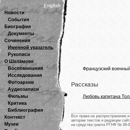
English
Новости
События
Биография
Документы
Сочинения
Именной указатель
Рукописи
О Шаламове
Воспоминания
Французский военный
Исследования
Фотоархив
Рассказы
Аудиозаписи
Фильмы
Любовь капитана Тол
Критика
Библиография
Все права на распространение 
Контекст
авторам текстов и редакции сайт
Музеи
на средства гранта РГНФ № 08-0