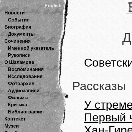
English
Новости
События
Биография
Д
Документы
Сочинения
Именной указатель
Рукописи
Советски
О Шаламове
Воспоминания
Исследования
Рассказы
Фотоархив
Аудиозаписи
Фильмы
У стрем
Критика
Библиография
Первый 
Контекст
Музеи
Хан-Гир