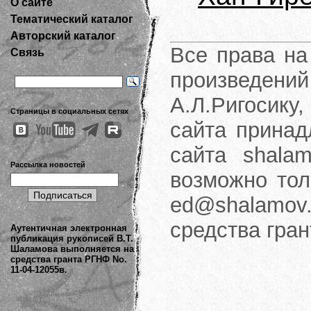
О сайте
Тематический каталог
Авторский каталог
Все права на
Связь
произведени
А.Л.Ригосику
Страницы в социальных сетях
сайта принад
сайта shalam
Рассылка новостей
возможно тол
ed@shalamov.
средства гра
Аутентичная электронная
публикация рукописей В.Т.
Шаламова выполняется на
средства гранта РГНФ No.
11-04-12055в.