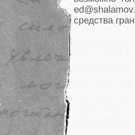
ed@shalamov.
средства гра