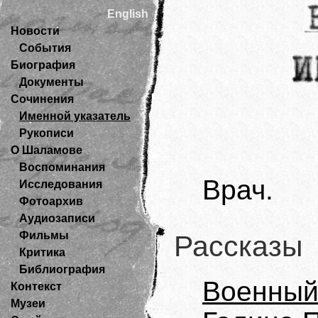
English
Новости
События
Биография
Документы
Сочинения
Именной указатель
Рукописи
О Шаламове
Воспоминания
Врач.
Исследования
Фотоархив
Аудиозаписи
Фильмы
Рассказы
Критика
Библиография
Военный
Контекст
Музеи