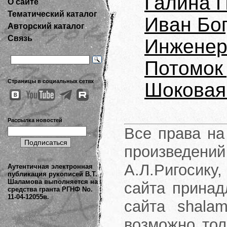
Галина 
О сайте
Тематический каталог
Иван Бо
Авторский каталог
Связь
Инженер
Потомок
Страницы в социальных сетях
Шоковая
Рассылка новостей
Все права на
произведени
А.Л.Ригосику
Аутентичная электронная
публикация рукописей В.Т.
Шаламова выполняется на
сайта принад
средства гранта РГНФ No.
11-04-12055в.
сайта shalam
возможно тол