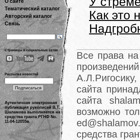
У стрем
О сайте
Тематический каталог
Как это 
Авторский каталог
Связь
Надгроб
Страницы в социальных сетях
Все права на
произведени
Рассылка новостей
А.Л.Ригосику
сайта принад
сайта shalam
Аутентичная электронная
публикация рукописей В.Т.
возможно тол
Шаламова выполняется на
средства гранта РГНФ No.
ed@shalamov.
11-04-12055в.
средства гра