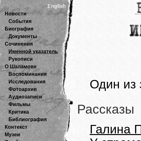
English
Новости
События
Биография
Документы
Сочинения
Именной указатель
Рукописи
О Шаламове
Воспоминания
Один из 
Исследования
Фотоархив
Аудиозаписи
Фильмы
Рассказы
Критика
Библиография
Галина 
Контекст
Музеи