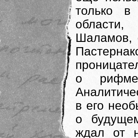
только в
области,
Шаламов, 
Пастерн
проницате
о рифме
Аналитиче
в его нео
о будущем
ждал от н