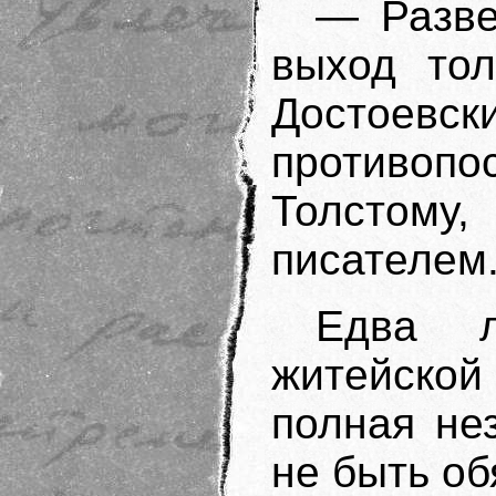
— Разве
выход тол
Достое
противоп
Толстому,
писателем
Едва л
житейск
полная не
не быть об