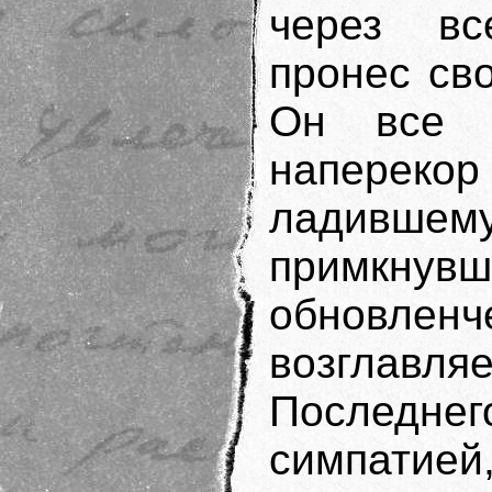
через вс
пронес св
Он все 
напереко
ладившем
примкну
обновле
возглав
Последне
симпатией,