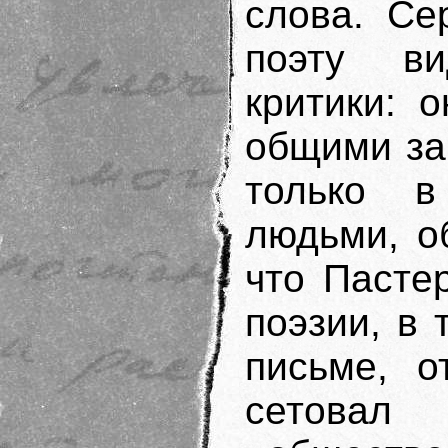
слова. Се
поэту ви
критики: 
общими за
только в
людьми, о
что Пасте
поэзии, в 
письме, о
сетовал 