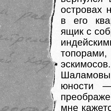
островах 
в его ква
ящик с со
индейски
топорами
эскимосов
Шаламовым
юности —
преображе
мне кажетс