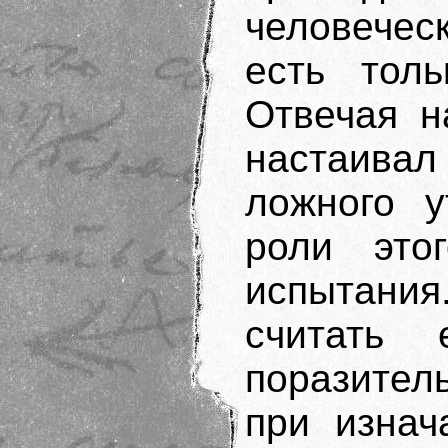
человечес
есть толь
Отвечая н
настаива
ложного у
роли этог
испытани
считать 
поразитель
при изнач