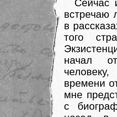
Сейчас 
встречаю 
в рассказ
того стр
Экзистенц
начал от
человек
времени от
мне предс
с биогра