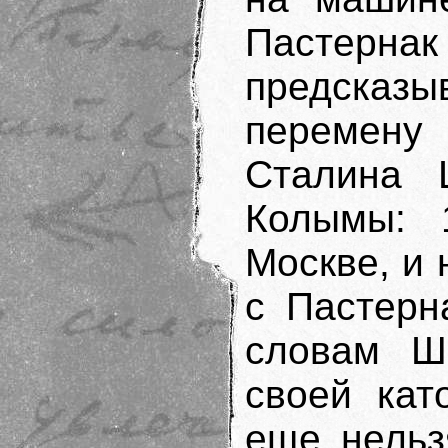
Пастер
предска
перемену 
Сталина 
Колымы: 
Москве, и
с Пастерн
словам Ш
своей кат
еще нельз