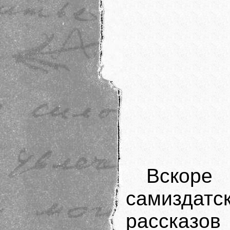
Вскор
самизда
рассказо