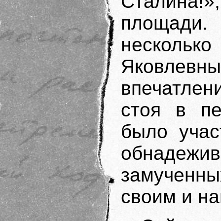
Сталина!
площади. 
нескол
Яковлев
впечатлен
стоя в пе
было учас
обнадеж
замученн
своим и н