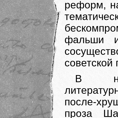
реформ, на
тематиче
бескомпр
фальши и
сосущест
советской
В наш
литератур
после-хру
проза Ш