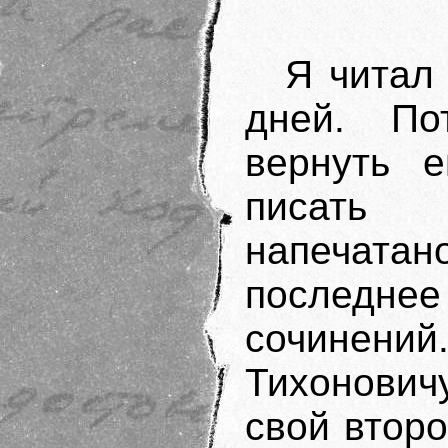
Я читал
дней. По
вернуть е
писать 
напечата
последне
сочинен
Тихонович
свой второ