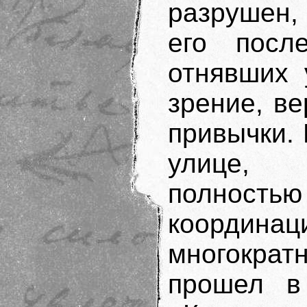
разрушен,
его после
отнявших 
зрение, в
привычки. 
улице, 
полност
координа
многократн
прошел в