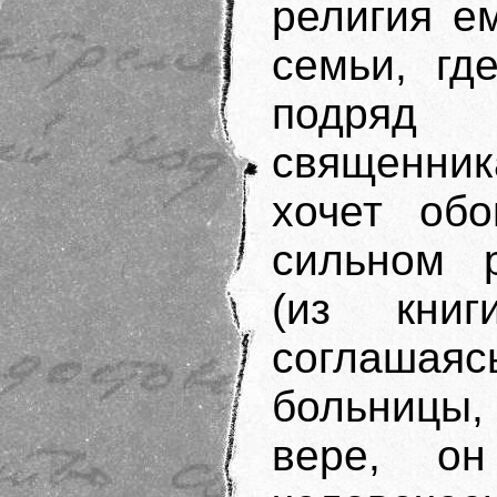
религия е
семьи, гд
подряд 
священн
хочет обо
сильном 
(из кни
соглашаяс
больницы,
вере, он