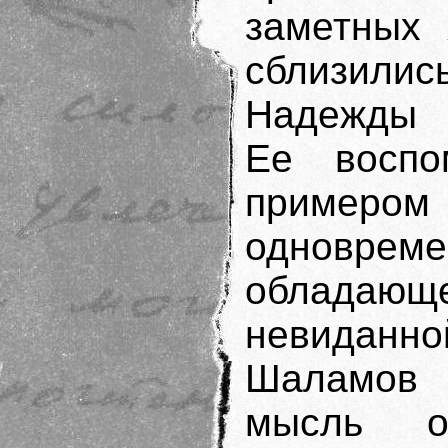
заметных 
сблизили
Надежды 
Ее воспо
примером 
одноврем
облада
невиданно
Шаламов и
мысль о