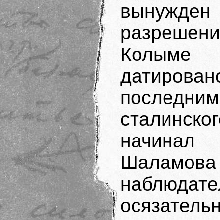
вынужд
разрешени
Колыме 
датиров
последни
сталинско
начинал
Шалам
наблюдате
осязатель