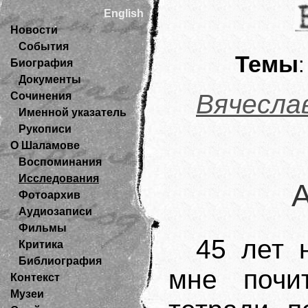
English
Новости
События
Темы
Биография
Документы
Вячесла
Сочинения
Именной указатель
Рукописи
О Шаламове
Воспоминания
Исследования
А
Фотоархив
Аудиозаписи
Фильмы
45 лет 
Критика
Библиография
мне почи
Контекст
Музеи