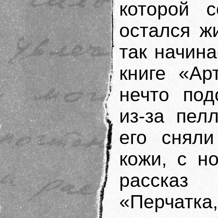
которой с
остался ж
так начин
книге «Ар
нечто под
из-за пел
его сняли
кожи, с н
рассказ
«Перчатка