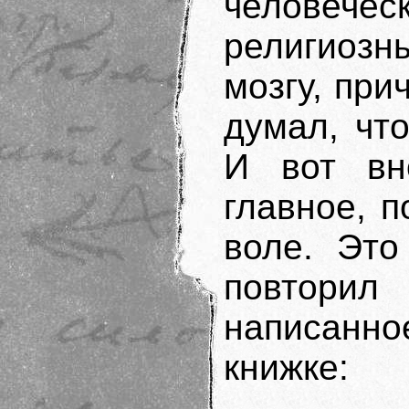
человечес
религиозн
мозгу, при
думал, чт
И вот вн
главное, 
воле. Это
повторил
написанн
книжке: