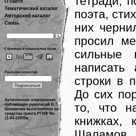
тетради, 
О сайте
Тематический каталог
поэта, сти
Авторский каталог
Связь
них черни
просил ме
Страницы в социальных сетях
сильные 
написать 
Рассылка новостей
строки в 
До cих по
Аутентичная электронная
то, что н
публикация рукописей В.Т.
Шаламова выполняется на
средства гранта РГНФ No.
книжках, 
11-04-12055в.
Шаламов