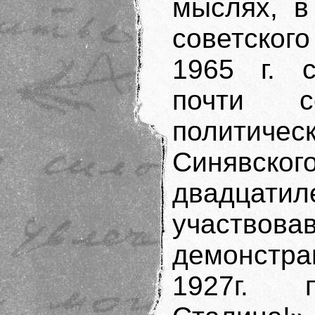
мыслях, в
советског
1965 г. с
почти со
политичес
Синявско
двадц
участво
демонстр
1927г. 