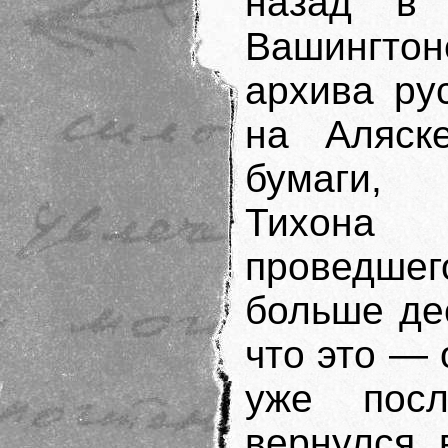
назад в 
Вашингто
архива ру
на Аляск
бумаги, 
Тихона 
проведшег
больше дес
что это — 
уже посл
вернулся 