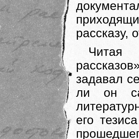
документа
приходя
рассказу, 
Читая 
рассказов
задавал се
ли он са
литератур
его тезис
прошедш