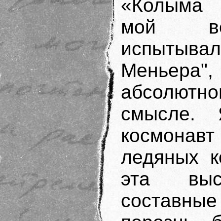
«Колыма 
мой вес
испытывал
Меньера",
абсолютно
смысле. 
космонавт
ледяных к
эта выс
составные