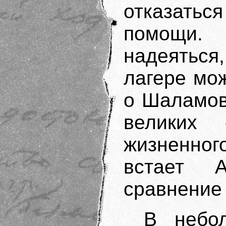
отказать
помощи. 
надеяться,
лагере мо
о Шаламове
великих 
жизненног
встает 
сравнение 
В небо