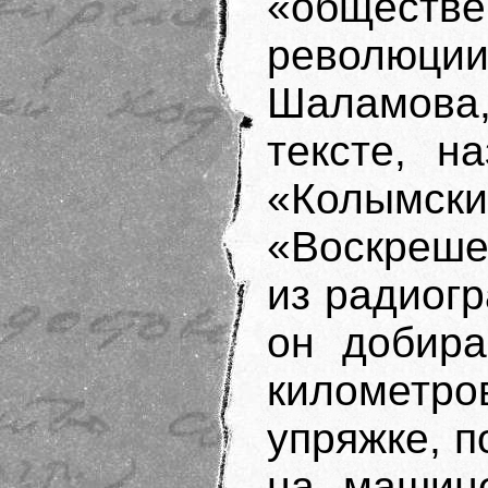
«общес
революц
Шаламова,
тексте, н
«Колымск
«Воскреше
из радиогр
он добира
километр
упряжке, п
на машине