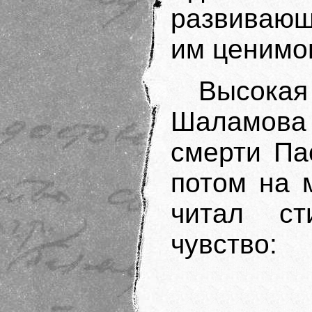
развивающ
им ценимо
Высока
Шаламова 
смерти Па
потом на 
читал ст
чувство: