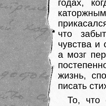
годах, ко
каторжным
прикасался
что забы
чувства и 
а мозг пер
постепен
жизнь, спо
писать сти
То, что