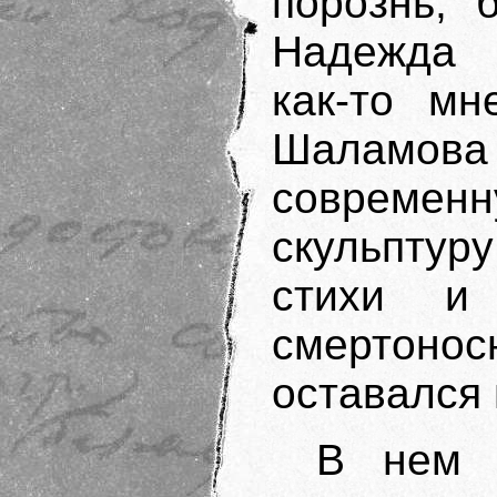
порознь, 
Надежда 
как-то мн
Шаламо
совреме
скульптур
стихи и
смертон
оставался 
В нем 