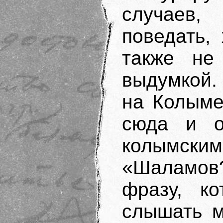
случаев,
поведать,
также не
выдумкой. 
на Колыме
сюда и о
колымск
«Шаламов
фразу, ко
слышать м