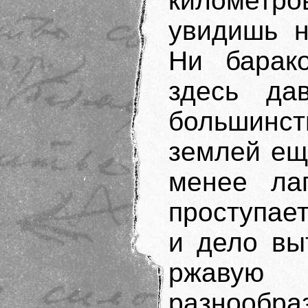
километро
увидишь н
Ни барак
здесь да
большинст
землей ещ
менее ла
проступает
и дело вы
ржавую 
разнообра