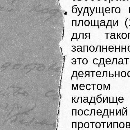
будущего 
площади (
для тако
заполненн
это сдела
деятельн
местом 
кладбище 
последний
прототипо