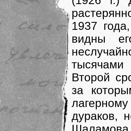
(1926 г.)
растерянн
1937 года,
видны ег
неслучай
тысячам
Второй ср
за которы
лагерному
дураков, 
Шаламова,