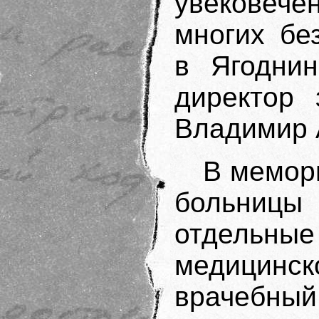
увековеч
многих бе
в Ягоднин
директор 
Владимир 
В мемор
больницы
отдельны
медицин
врачебны