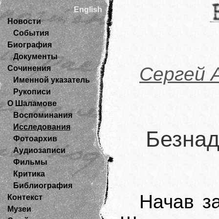
English
Новости
События
Биография
Документы
Сергей 
Сочинения
Именной указатель
Рукописи
О Шаламове
Воспоминания
Исследования
Безна
Фотоархив
Аудиозаписи
Фильмы
Критика
Библиография
Начав з
Контекст
Музеи