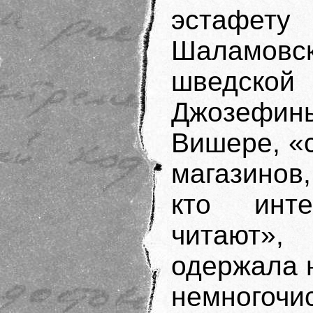
эстафет
Шаламов
шведско
Джозефин
Вишере, «
магазинов
кто инт
читают»
одержала н
немногоч