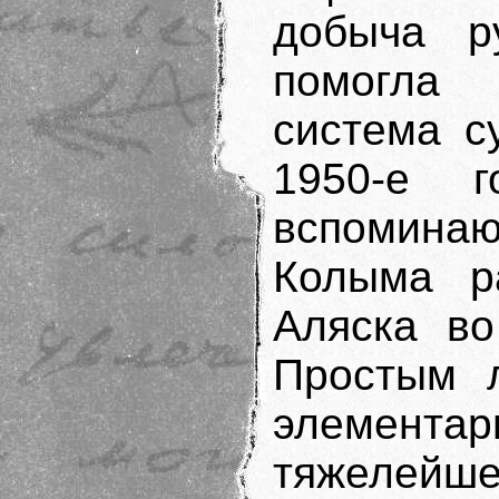
добыча р
помогла 
система с
1950-е 
вспоминают
Колыма ра
Аляска во
Простым л
элементар
тяжелей