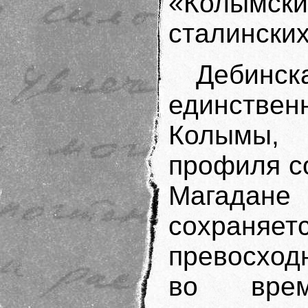
«Колымс
сталинских
Дебинск
единстве
Колымы,
профиля со
Магадане
сохраня
превосход
во врем