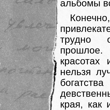
альбомы в
Конечн
привлека
трудно 
прошлое
красотах 
нельзя лу
богатст
девственн
края, как 