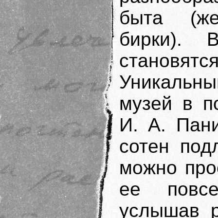
быта (же
бирки). 
становятс
Уникальны
музей в п
И. А. Пан
сотен под
можно про
ее повсе
услышав р