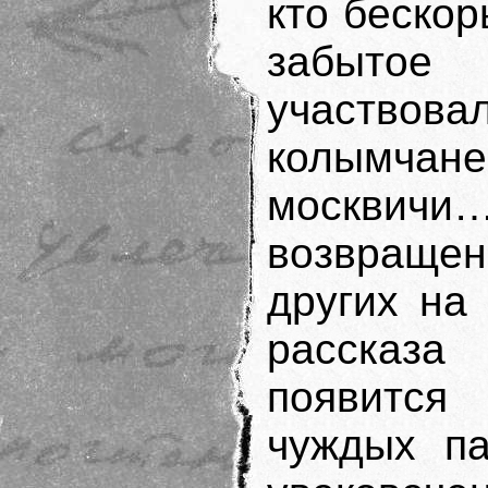
кто бескор
забытое 
участво
колымча
москви
возвращен
других на 
рассказа
появится
чуждых па