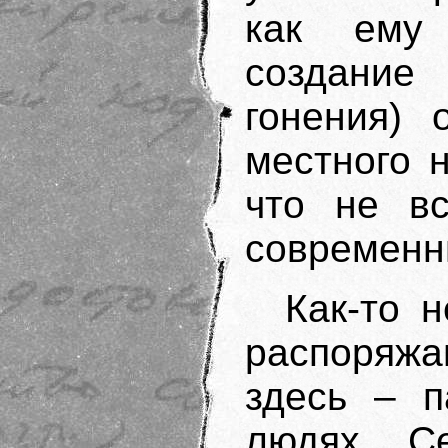
как ему
создание
гонения) 
местного 
что не вс
современн
Как-то 
распоряжа
здесь – п
людях. С