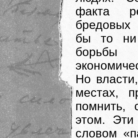
факта р
бредовых 
бы то ни
борьбы 
экономичес
Но власти,
местах, п
помнить, 
этом. Эти
словом «п