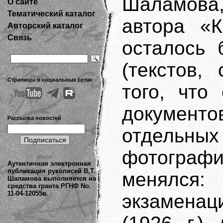
Шаламова,
О сайте
Тематический каталог
автора «К
Авторский каталог
Связь
осталось 
(текстов,
Страницы в социальных сетях
того, что
документ
Рассылка новостей
отдельн
фотогра
Аутентичная электронная
публикация рукописей В.Т.
менялся:
Шаламова выполняется на
средства гранта РГНФ No.
11-04-12055в.
экзамена