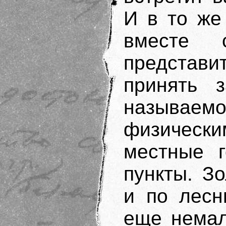
И в то же
вместе 
представи
принять 
называемо
физически
местные г
пункты. З
и по лесн
еще немал