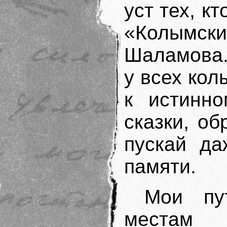
уст тех, к
«Колымски
Шаламова. 
у всех кол
к истинн
сказки, об
пускай да
памяти.
Мои пу
местам 