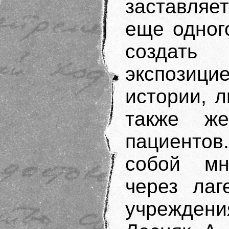
заставляе
еще одного
создат
экспози
истории, 
также ж
пациентов
собой мн
через лаг
учреждени