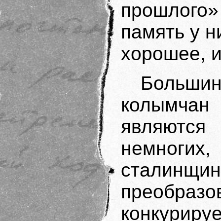
прошлого»
память у н
хорошее, и
Больш
колымчан 
являютс
немногих
сталинщ
преобраз
конкурир