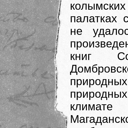
колымски
палатках 
не удало
произведе
книг Со
Домбровско
природны
природных
климате
Магадан