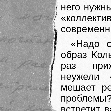
него нужны
«коллект
современн
«Надо с
образ Кол
раз при
неужели 
мешает ре
проблемы
встретит в