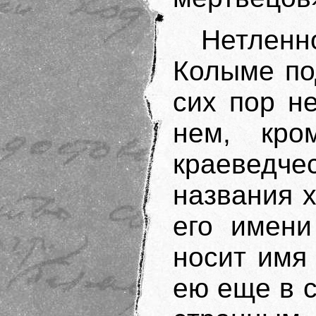
Нетленн
Колыме по
сих пор н
нем, кро
краеведче
названия х
его имени
носит имя
ею еще в с