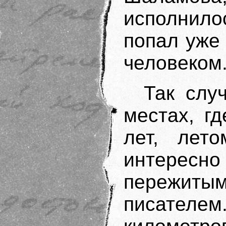
исполнило
попал уже
человеком
Так слу
местах, г
лет, лет
интересно 
пережит
писател