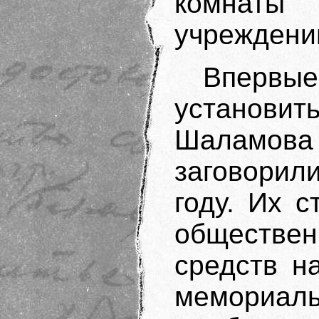
комнат
учреждени
Вперв
установит
Шаламова И
заговорили
году. Их 
обществе
средств н
мемориаль