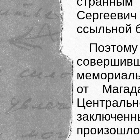
странны
Сергееви
ссыльной 
Поэтому
соверш
мемориаль
от Магад
Центра
заключенн
произошло