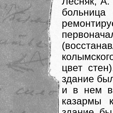
Лесняк, А.
больниц
ремонти
перво
(восста
колымског
цвет стен
здание бы
и в нем в
казармы к
здание бы