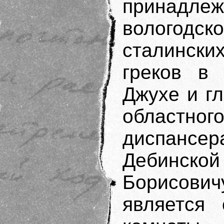
принад
вологодск
сталинск
греков в
Джухе и г
областног
диспансе
Дебинск
Борисович
является 