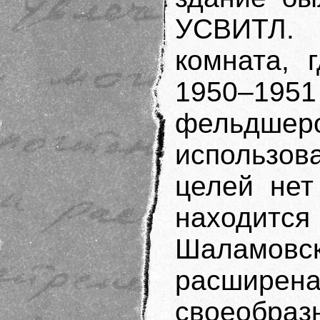
УСВИТЛ.
комната, 
1950–1
фельдшеро
использов
целей нет
находится
Шаламовск
расшире
своеобраз