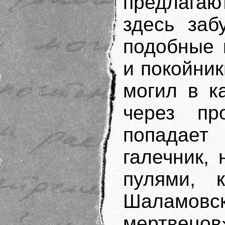
предлагаю
здесь заб
подобные 
и покойни
могил в к
через пр
попадает
галечник,
пулями, 
Шаламо
мертвецов