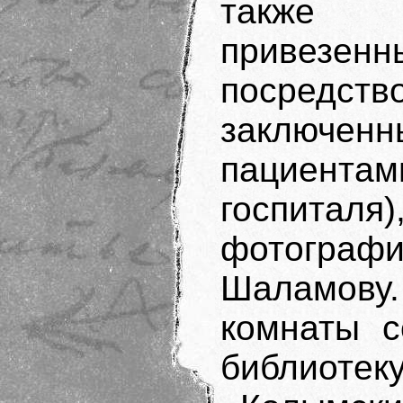
также 
привезе
посредст
заключе
пациент
госпиталя
фотогра
Шаламов
комнаты с
библиоте