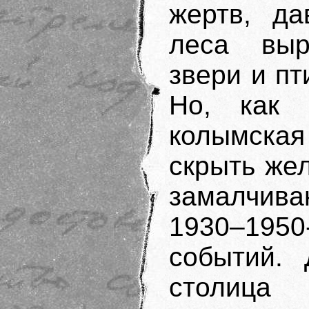
жертв, да
леса выр
звери и п
Но, как 
колымская
скрыть жел
замалчива
1930–1950
событий. 
столица