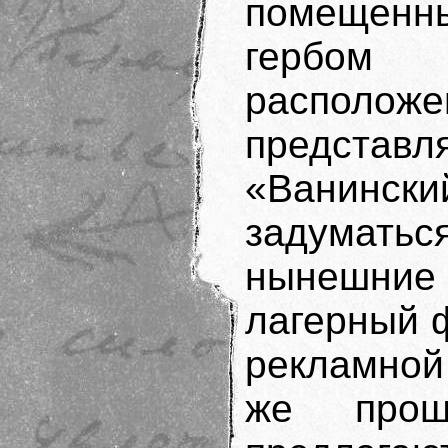
помещенн
гербом 
располож
представл
«Ванински
задумат
нынешние 
лагерный 
рекламной
же прош