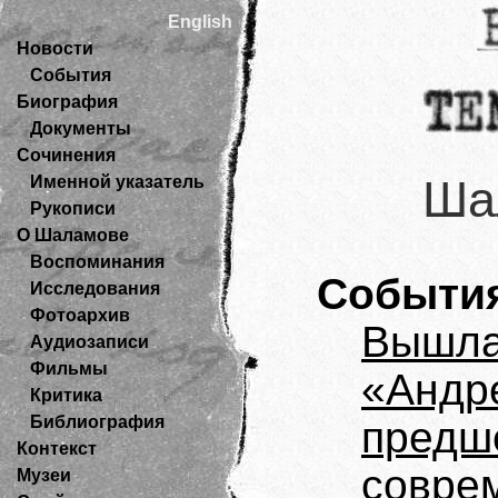
English
Новости
События
Биография
Документы
Сочинения
Именной указатель
Ша
Рукописи
О Шаламове
Воспоминания
Событи
Исследования
Фотоархив
Вышла
Аудиозаписи
Фильмы
«Андре
Критика
Библиография
предш
Контекст
совре
Музеи