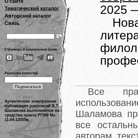
О сайте
2025 —
Тематический каталог
Авторский каталог
Но
Связь
лите
фил
Страницы в социальных сетях
профе
Рассылка новостей
Все пра
использов
Аутентичная электронная
публикация рукописей В.Т.
Шаламова выполняется на
Шаламова при
средства гранта РГНФ No.
11-04-12055в.
все остальн
авторам текс