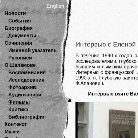
English
Новости
События
Биография
Документы
Сочинения
Интервью с Еленой
Именной указатель
В течение 1990-х годов 
Рукописи
исследователями, глубоко
О Шаламове
бывшим колымским врачом
Интервью с французской 
Воспоминания
1990-х гг. Глубокую заин
Исследования
Ф.Апанович.
Фотоархив
Интервью взято В
Аудиозаписи
Фильмы
Критика
Библиография
Контекст
Музеи