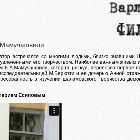
 Мамучашвили
автор встречался со многими людьми, близко знавшими
 увлеченными его творчеством. Наиболее важным живым и
 Е.А.Мамучашвили, которая, рискуя, перевезла первое п
исследовательницей М.Берютти и ее дочерью Анной отра
тересованность в изучении шаламовского творчества дем
алерием Есиповым