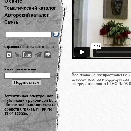
О сайте
Тематический каталог
Авторский каталог
Связь
Страницы в социальных сетях
Рассылка новостей
Все права на распространение 
авторам текстов и редакции сайт
на средства гранта РГНФ № 08-0
Аутентичная электронная
публикация рукописей В.Т.
Шаламова выполняется на
средства гранта РГНФ No.
11-04-12055в.