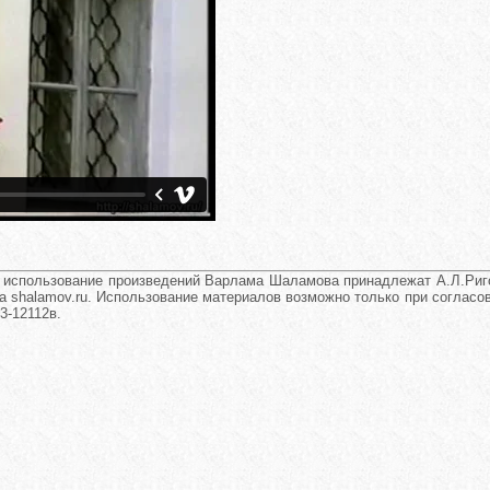
и использование произведений Варлама Шаламова принадлежат А.Л.Риго
а shalamov.ru. Использование материалов возможно только при согласова
3-12112в.