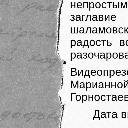
непростым
заглави
шаламовс
радость в
разочаров
Видеопре
Марианно
Горностае
Дата в