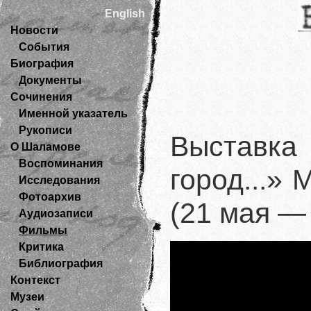
English
Новости
События
Биография
Документы
Сочинения
Именной указатель
Рукописи
Выставка
О Шаламове
Воспоминания
город...»
Исследования
Фотоархив
(21 мая — 
Аудиозаписи
Фильмы
Критика
Библиография
Контекст
Музеи