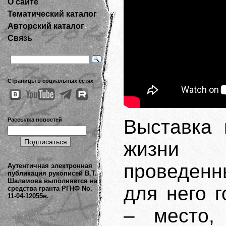
О сайте
Тематический каталог
Авторский каталог
Связь
Страницы в социальных сетях
Выставка 
Рассылка новостей
жизни 
проведенн
Аутентичная электронная
публикация рукописей В.Т.
Шаламова выполняется на
для него г
средства гранта РГНФ No.
11-04-12055в.
– место,