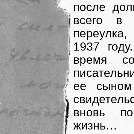
после дол
всего в 
переулка,
1937 году
время с
писательн
ее сыном
свидетель
вновь по
жизнь…