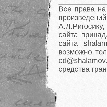
Все права на
произведени
А.Л.Ригосику
сайта принад
сайта shalam
возможно тол
ed@shalamov.
средства гра