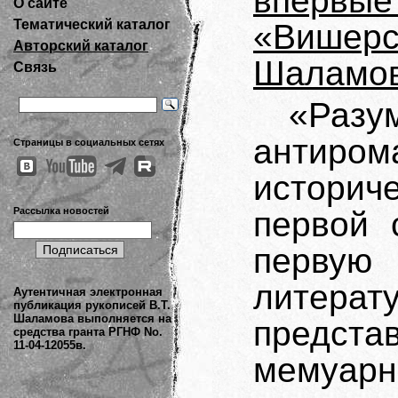
впервы
О сайте
Тематический каталог
«Вишер
Авторский каталог
Шаламо
Связь
«Раз
антиро
Страницы в социальных сетях
историч
Рассылка новостей
первой 
первую 
литера
Аутентичная электронная
публикация рукописей В.Т.
Шаламова выполняется на
предс
средства гранта РГНФ No.
11-04-12055в.
мему