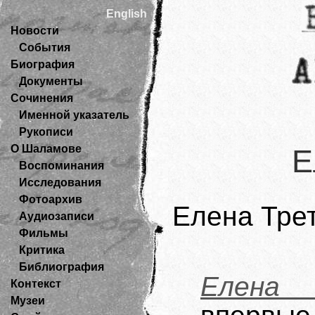
English
Новости
События
Биография
Документы
Сочинения
Именной указатель
Рукописи
О Шаламове
Е
Воспоминания
Исследования
Фотоархив
Елена Тре
Аудиозаписи
Фильмы
Критика
Библиография
Елена 
Контекст
Музеи