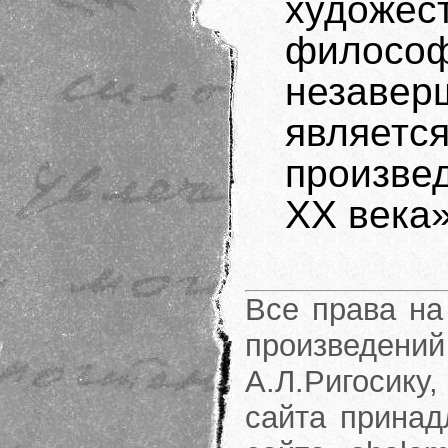
худож
филосо
незаве
явля
произве
ХХ века»
Все права на
произведени
А.Л.Ригосику
сайта принад