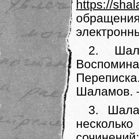
https://shal
обращени
электронн
2. Шал
Воспомин
Переписка
Шаламов. 
3. Шал
несколько
сочинен