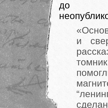
до ны
неопублик
«Основ
и све
расска
томник
помо
магн
“лени
сдела