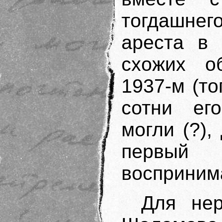
тогдашнег
ареста в 
схожих об
1937-м (то
сотни его
могли (?),
первый 
восприним
Для нер