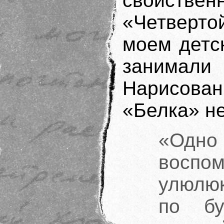
свойствен
«Четверто
моем детс
занимали
Нарисован
«Белка» н
«Од
восп
улюлю
по бу