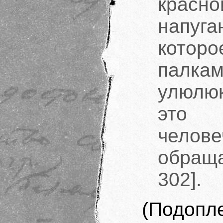
красн
напу
которо
палка
улюлю
это 
чело
обращ
302].
(Подоп