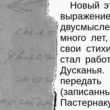
Новый э
выраж
двусмысле
много лет
свои стих
стал рабо
Дусканья.
передат
(записанн
Пастерн