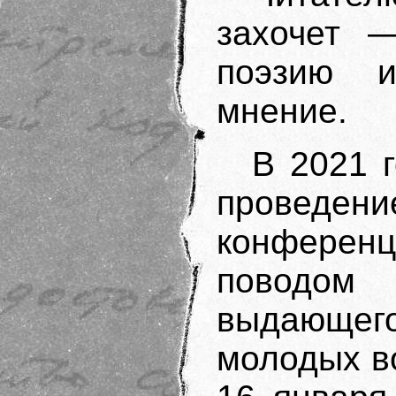
захочет —
поэзию и
мнение.
В 2021 
проведени
конфере
поводом 
выдающего
молодых в