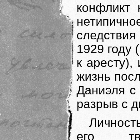
конфликт 
нетипично
следствия
1929 году 
к аресту),
жизнь посл
Даниэля с
разрыв с д
Личност
его т