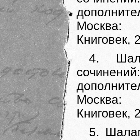
дополните
Москва:
Книговек, 2
4. Шал
сочинен
дополните
Москва:
Книговек, 2
5. Шала