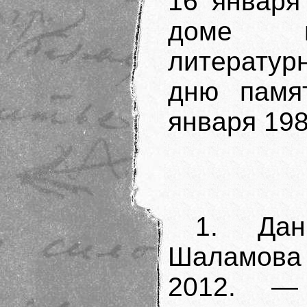
16 января
доме пр
литерату
дню памя
января 198
1. Дан
Шаламова 
2012. —