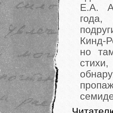
Е.А. 
года,
подруг
Кинд-Р
но та
стихи,
обнар
пропаж
семиде
Читател