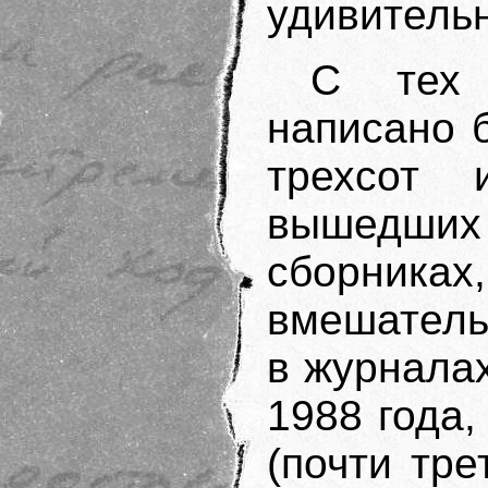
удивительн
С тех
написано 
трехсот 
вышедши
сборник
вмешатель
в журнала
1988 года,
(почти тре