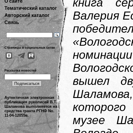
книга с
О сайте
Тематический каталог
Валерия Е
Авторский каталог
Связь
победи
«Волого
Страницы в социальных сетях
номинац
Вологодск
Рассылка новостей
вышел дв
Шаламов
Аутентичная электронная
публикация рукописей В.Т.
которого
Шаламова выполняется на
средства гранта РГНФ No.
11-04-12055в.
музее Ша