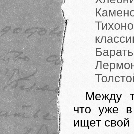
Камен
Тихоно
кла
Бара
Лермон
Толстой
Между т
что уже в
ищет свой 