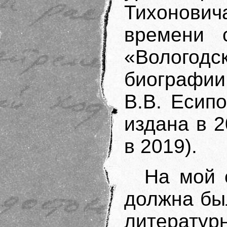
Тихонови
времени 
«Волого
биографи
В.В. Есип
издана в 2
в 2019).
На мой 
должна бы
литератур