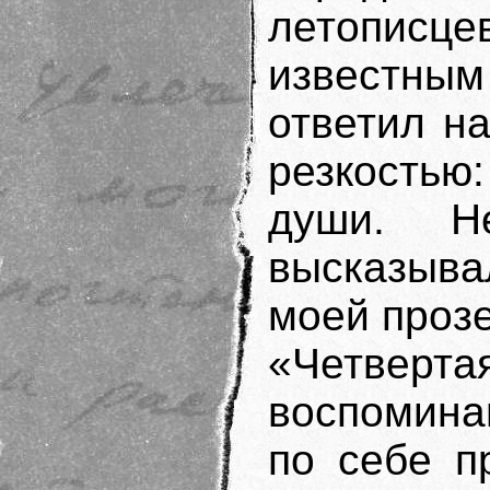
летопис
известным
ответил н
резкостью
души. Н
высказыва
моей прозе
«Четве
воспомина
по себе п