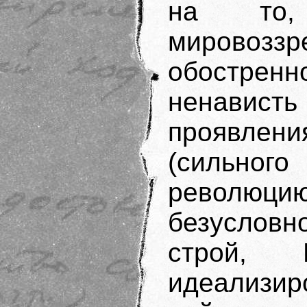
на то,
мирово
обостренн
ненавист
проявлен
(сильног
револю
безуслов
строй, 
идеализ