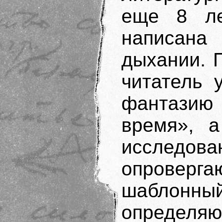
еще 8 ле
написан
дыхании. 
читатель 
фантази
время», а
исслед
опроверг
шаблонны
определяю