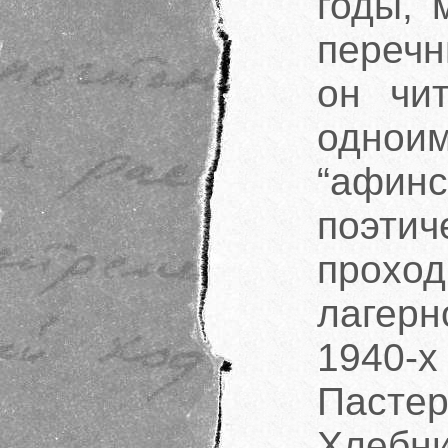
годы, 
перечн
он чи
одно
“афин
поэт
прох
лагер
1940-х
Паст
Хлеб