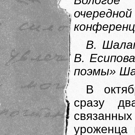
Вологде 
очере
конференц
В. Шала
В. Есипов
поэмы» Ша
В октя
сразу дв
связанных 
уроженца 