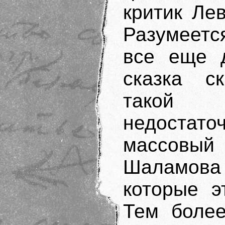
критик Лев
Разумеетс
все еще д
сказка с
такой з
недостаточ
массовый
Шаламова 
которые э
Тем более