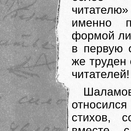
читателю»
именно п
формой лит
в первую 
же труден 
читателей!
Шаламо
относилс
стихов, с
вместе с