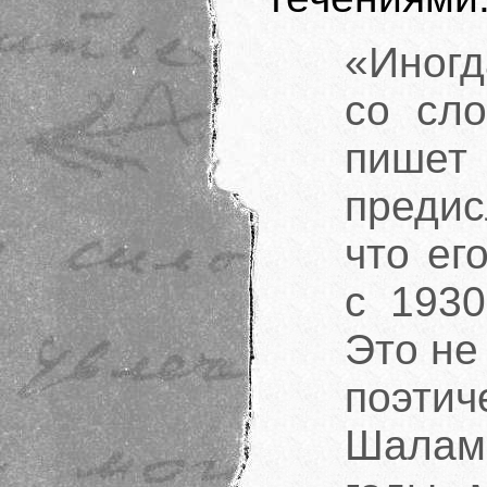
«Иногд
со сл
пише
предис
что ег
с 1930
Это не
поэти
Шалам