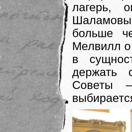
лагерь,
Шаламовы
больше ч
Мелвилл о
в сущност
держать с
Cоветы 
выбирается