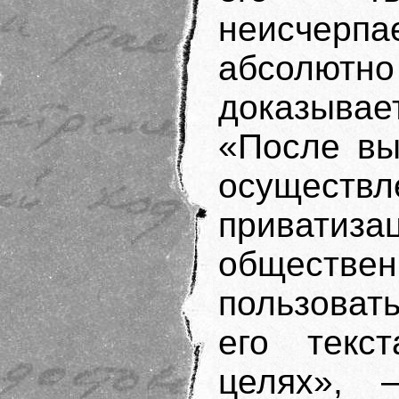
неисчерпа
абсолют
доказыва
«После вы
осущест
приватиза
обществе
пользоват
его текс
целях», 