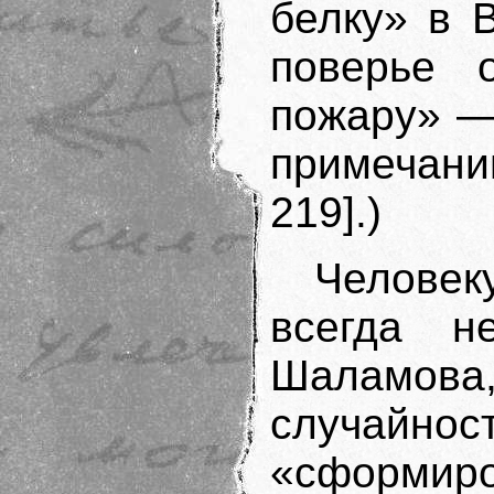
белку» в 
поверье 
пожару» —
примечании
219].)
Челове
всегда н
Шаламов
случайн
«сформиро