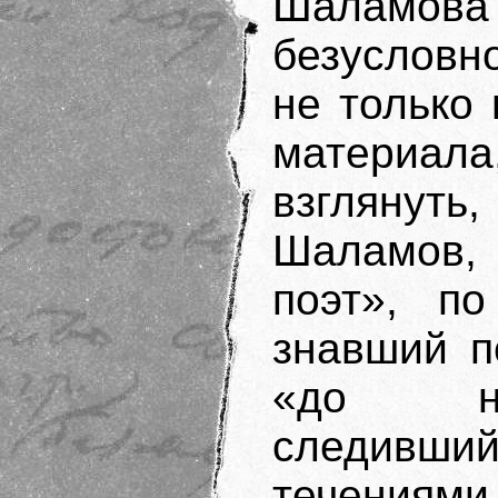
Шаламова 
безусловн
не только
материала
взглянуть
Шаламов
поэт», по
знавший п
«до нар
следивший
течениями