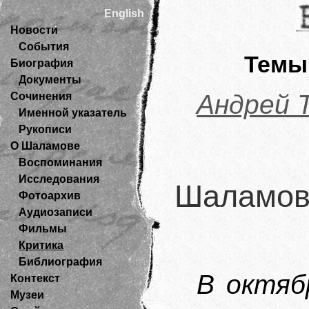
English
Новости
События
Темы
Биография
Документы
Андрей 
Сочинения
Именной указатель
Рукописи
О Шаламове
Воспоминания
Исследования
Шаламовс
Фотоархив
Аудиозаписи
Фильмы
Критика
Библиография
В октяб
Контекст
Музеи