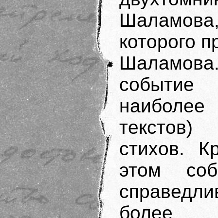
Шаламов
которого п
Шаламова.
событие
наиболе
текстов)
стихов. К
этом со
справедл
более и