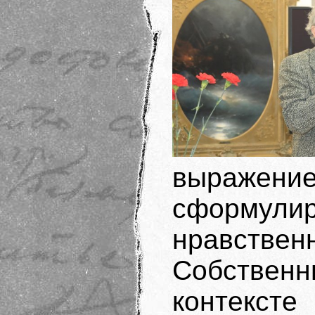
выражени
сформул
нравст
Собстве
контекст