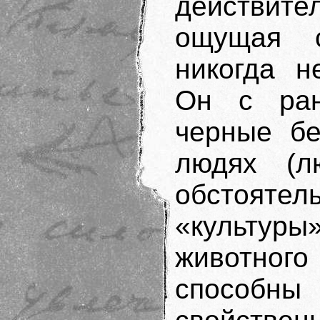
действит
ощущая 
никогда н
Он с ран
черные бе
людях (л
обстояте
«культуры
животного
способ