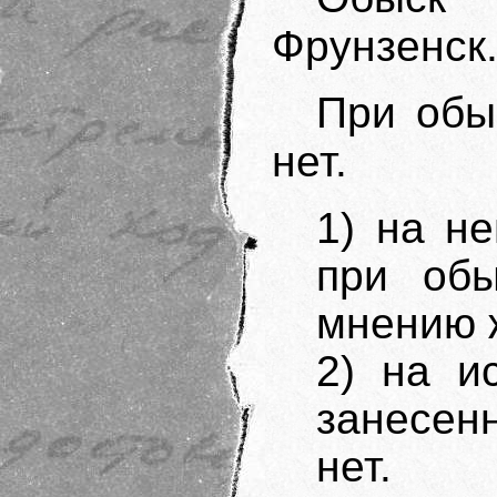
Фрунзенск.
При обы
нет.
1) на н
при об
мнению 
2) на и
занесенн
нет.