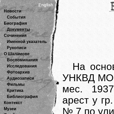
English
Новости
События
Биография
Документы
Сочинения
Именной указатель
Рукописи
О Шаламове
Воспоминания
На осно
Исследования
Фотоархив
УНКВД МО 
Аудиозаписи
Фильмы
мес. 1937
Критика
Библиография
арест у гр
Контекст
№ 7 по ули
Музеи