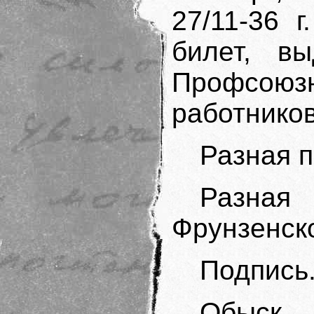
27/11-36 
билет, вы
Профсою
работников
Разная п
Разная
Фрунзенск
Подпись
Обыск 