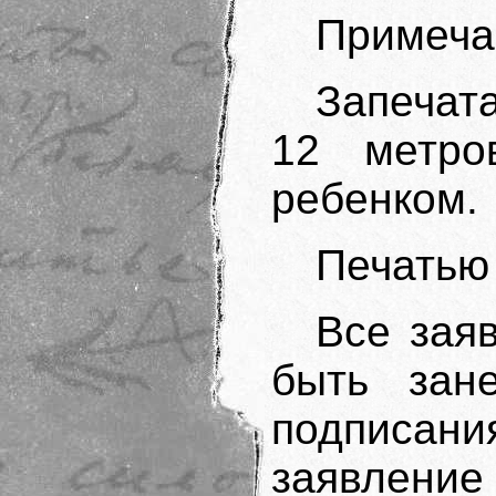
Примеча
Запечата
12 метро
ребенком.
Печатью №
Все зая
быть зан
подписа
заявле