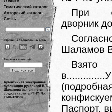
О сайте
Тематический каталог
При об
Авторский каталог
Связь
дворник д
Согласн
Страницы в социальных сетях
Шаламов В
Рассылка новостей
Взято
в.........
Аутентичная электронная
(подро
публикация рукописей В.Т.
Шаламова выполняется на
средства гранта РГНФ No.
конфискуе
11-04-12055в.
Паспорт, в