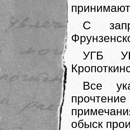
принимают
С запр
Фрунзенск
УГБ У
Кропоткинск
Все ук
прочте
примечан
обыск прои