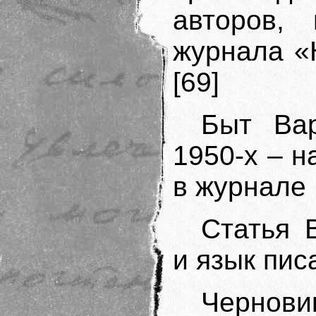
авторов,
журнала «
[69]
Быт Ва
1950-х – н
в журнале
Статья 
и язык пис
Черновик