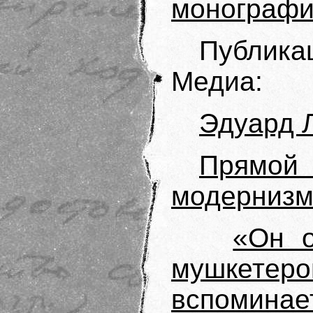
монограф
Публик
Медиа:
Эдуард Л
Прямой
модернизма
«Он о
мушкетеро
вспоминае