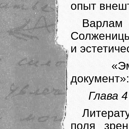
опыт внеш
Варлам
Солженицы
и эстетиче
«Эмоц
документ»:
Глава 4
Литерат
поля зре