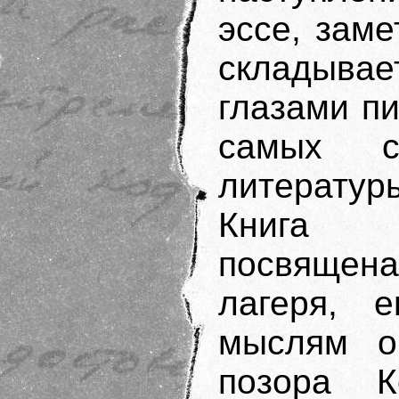
эссе, заме
складыва
глазами пи
самых с
литератур
Книга 
посвящен
лагеря, е
мыслям о
позора 