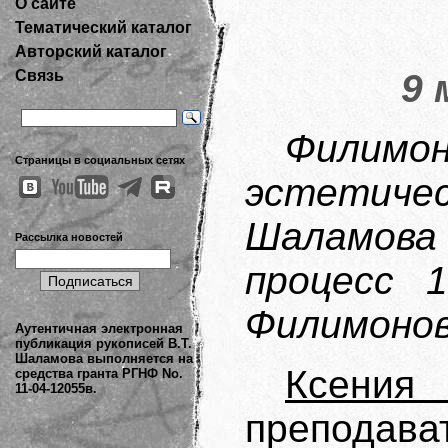
О сайте
Тематический каталог
Авторский каталог
Связь
9 
Филим
Страницы в социальных сетях
эстетиче
Шаламова
Рассылка новостей
процесс 1
Филимонов
Аутентичная электронная
публикация рукописей В.Т.
Шаламова выполняется на
Ксения
средства гранта РГНФ No.
11-04-12055в.
преподав