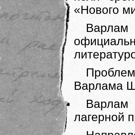
«Нового м
Варл
официа
литератур
Пробле
Варлама 
Варлам
лагерной 