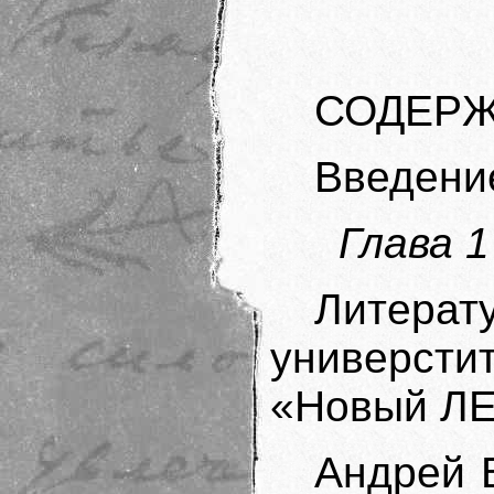
СОДЕР
Введени
Глава 1
Литерат
универст
«Новый Л
Андрей 