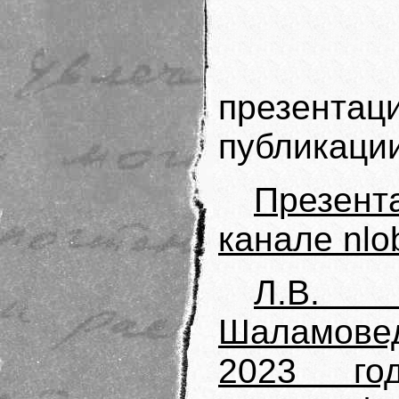
Диск
презентаци
публикации
Презен
канале nlo
Л.В. 
Шаламов
2023 го