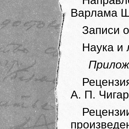
Направл
Варлама Ш
Записи 
Наука и 
Прилож
Рецензия
А. П. Чига
Рецен
произве