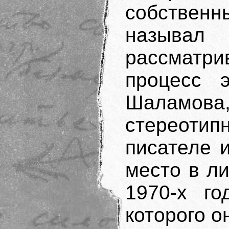
собствен
называл 
рассматри
процесс э
Шаламова
стереот
писателе 
место в л
1970‐х го
которого о