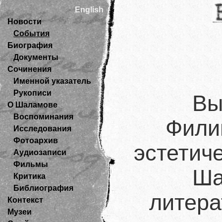
English
Новости
События
Биография
Документы
Сочинения
Именной указатель
Рукописи
Вы
О Шаламове
Воспоминания
Фили
Исследования
Фотоархив
эстетич
Аудиозаписи
Фильмы
Ша
Критика
Библиография
литера
Контекст
Музеи