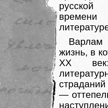
русской
времени
литературе
Варлам
жизнь, в к
ХX век:
литератур
страданий
— оттепел
наступлени