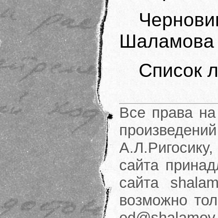
Черно
Шаламова 
Список 
Все права на
произведени
А.Л.Ригосику
сайта принад
сайта shalam
возможно тол
ed@shalamov.