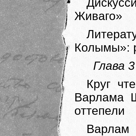
Дискус
Живаго»
Литер
Колымы»: 
Глава 3
Круг чт
Варлама Ш
оттепели
Варлам 