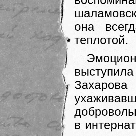
шаламовск
она всегд
теплотой.
Эмоцион
выступил
Захаров
ухаживавш
доброволь
в интерна