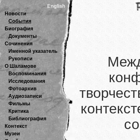
English
Новости
События
Биография
Документы
Сочинения
Именной указатель
Межд
Рукописи
О Шаламове
конф
Воспоминания
Исследования
творчест
Фотоархив
Аудиозаписи
Фильмы
контекст
Критика
Библиография
со
Контекст
Музеи