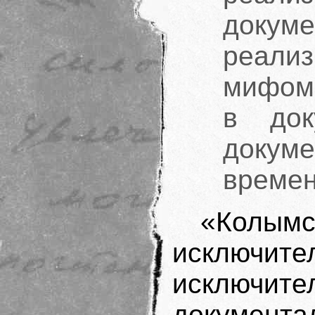
докум
реализ
мифом
в до
докуме
времен
«Колымс
исключи
исклю
документ