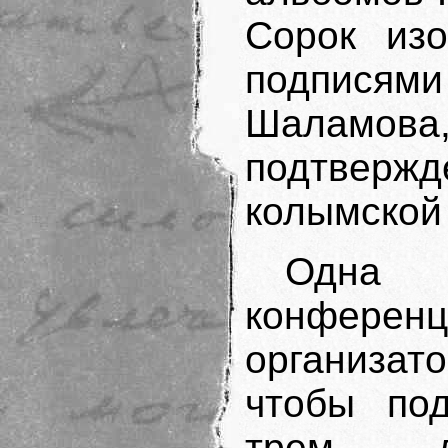
Сорок изо
подписями
Шаламов
подтверж
ко­лымской
Одна 
конфе
организат
чтобы под
трем де