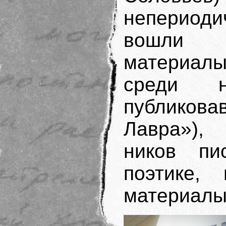
непериод
вошли н
материал
среди 
публикова
Лавра»),
ников пи
поэтике,
материалы