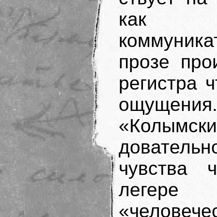
как я
коммуника
прозе про
регистра ч
ощущени
«Колымски
довательн
чувства ч
легере 
«челове