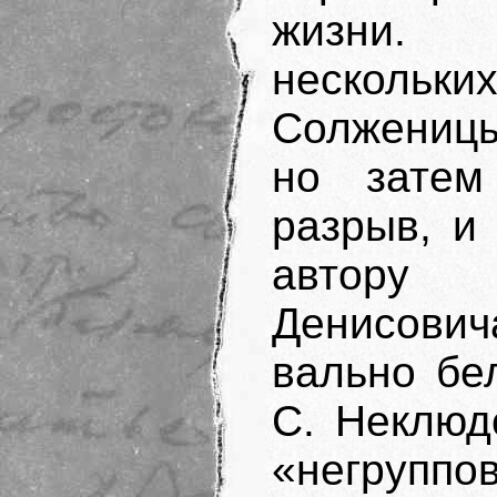
жизни. 
нескольк
Солженицы
но затем
разрыв, и
автору
Денисович
вально бе
С. Неклюд
«не­груп