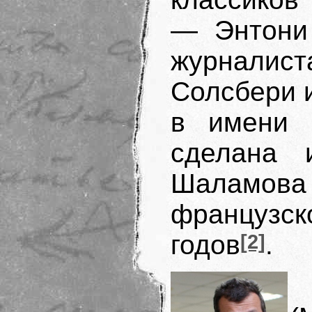
— Энтони 
журналис
Солсбери и
в имени 
сделана 
Шала­м
французс
годов
[2]
.