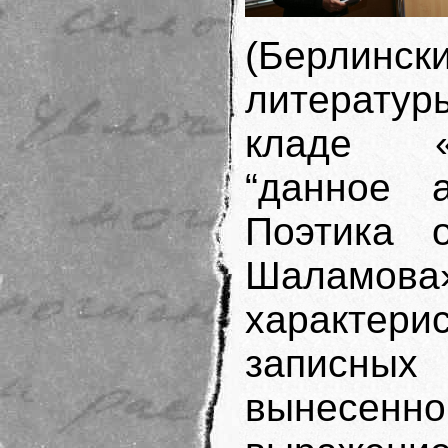
(Берлинс
литератур
кладе «
“данное а
Поэтика о
Шаламова»
характери
записны
вынесенно