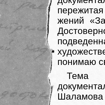
пережитая
жений «За
Достоверн
подведен
художест
понимаю с
Тема
документа
Шаламова