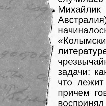
Михайлик
Австрал
начиналос
«Колымски
литератур
чрезвычай
задачи: ка
что лежит
причем го
воспринял