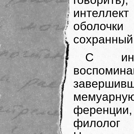
интеллект
оболочк
сохранный,
С инт
воспомина
завершив
мемуарну
ференци
филолог