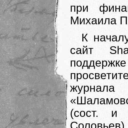
при фина
Михаила П
К начал
сайт Sha
поддерж
просветите
журнала
«Шаламов
(сост. и
Соловье