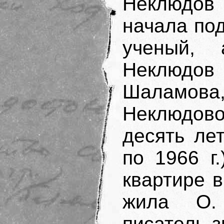
Неклюдов 
начала под
ученый, 
Неклюдо
Шаламов
Неклюдово
десять ле
по 1966 г.
квартире в
жила О. 
писатель з