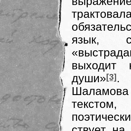
выражен
трактов
обязатель
язык, 
«выстрада
выходит 
души»
[3]
.
Шаламов
текстом
поэтическ
ствует на