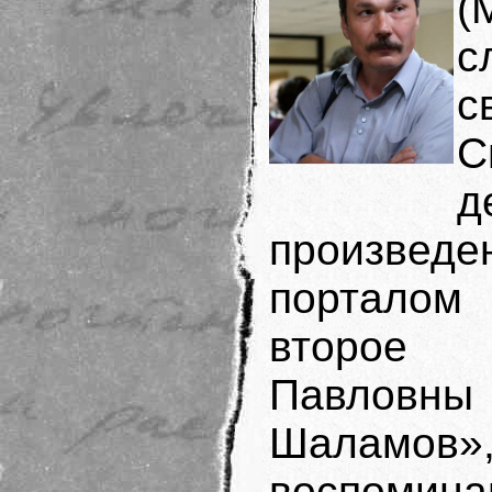
(
с
с
С
д
произвед
порталом
второе 
Павловн
Шаламо
воспомина