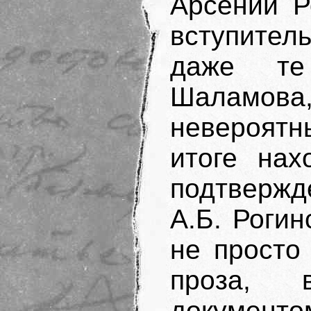
Арсений Р
вступител
даже те
Шаламова
невероятны
итоге нах
подтвержд
А.Б. Рогин
не просто
проза, в
документо