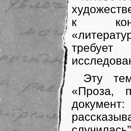
художестве
к конц
«литерату
требуе
исследова
Эту те
«Проза, 
документ:
расска­зыва
случила