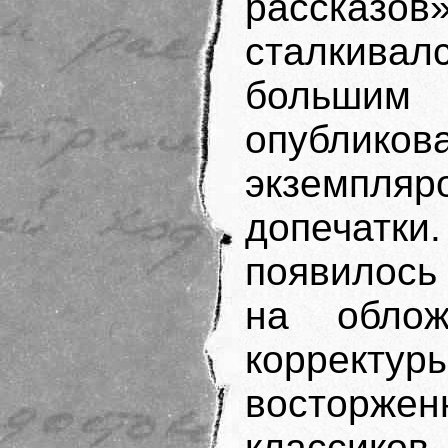
рассказ
сталкивалс
больши
опублико
экземпл
допечатк
появилось
на облож
корректу
востор­
классиков