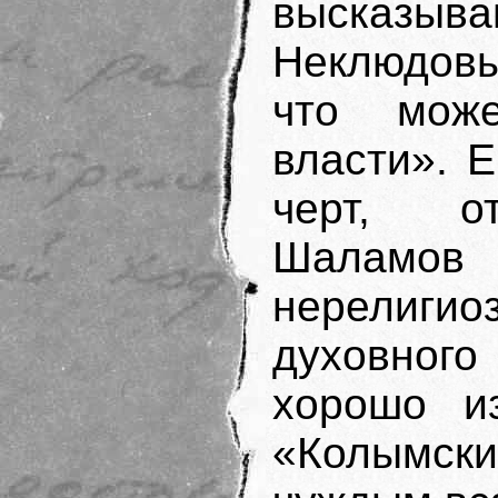
высказыва
Неклюдовы
что мож
власти». 
черт, от
Шалам
нерелиги
духовног
хорошо и
«Колымски