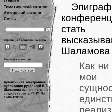
О сайте
Эпиг
Тематический каталог
Авторский каталог
конферен
Связь
стать 
высказыв
Страницы в социальных сетях
Шаламова 
Рассылка новостей
Как ни
мои 
Аутентичная электронная
сущн
публикация рукописей В.Т.
Шаламова выполняется на
средства гранта РГНФ No.
един
11-04-12055в.
реализ