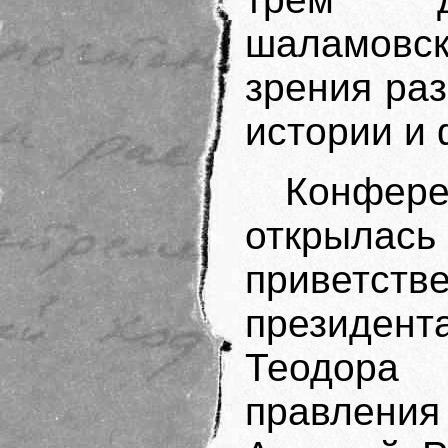
шаламовс
зрения ра
истории и
Конфере
открылась
приветст
президе
Тео­дора
правлени