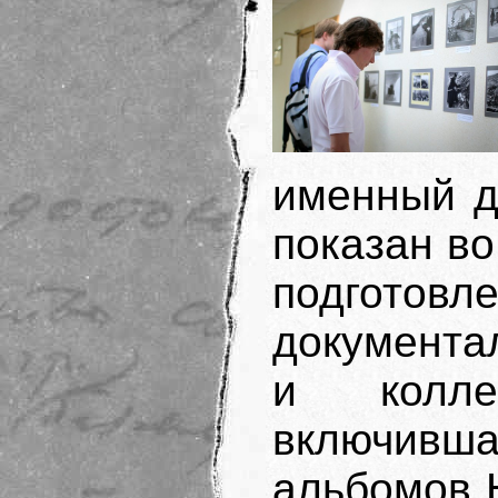
именный д
показан во
подгото
документа
и колле
включивш
альбомов 