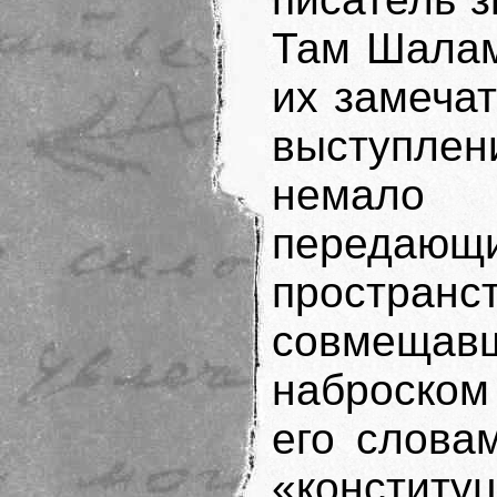
Там Шалам
их замечат
выступле
немало 
передаю
пространс
совмеща
наброском
его слова
«констит