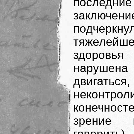
последни
заключени
под­черк
тяжелейше
здоровья
нарушена
двигат
неконтр
конечност
зрение 
говорить)