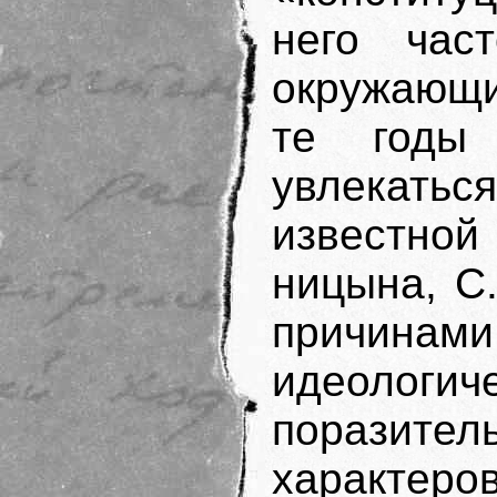
него час
окружающи
те годы
увлекат
известной
ницына, С
причин
идеологич
поразит
характеро