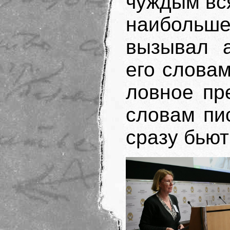
чуждым вся
наибольше
вызывал а
его словам
ловное пр
словам пи
сразу бьют