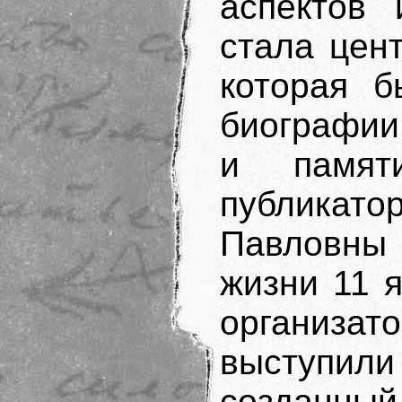
аспектов
стала цен
которая б
биогра­фии
и памят
публикато
Павловны 
жизни 11 
организ
выступи
созданны