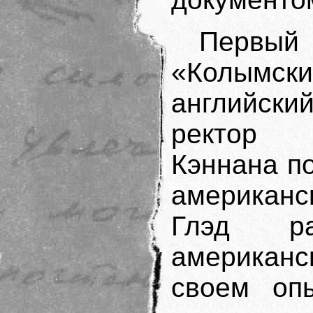
Первы
«Колымск
английски
ректор 
Кэннана п
американс
Глэд ра
американс
своем опы