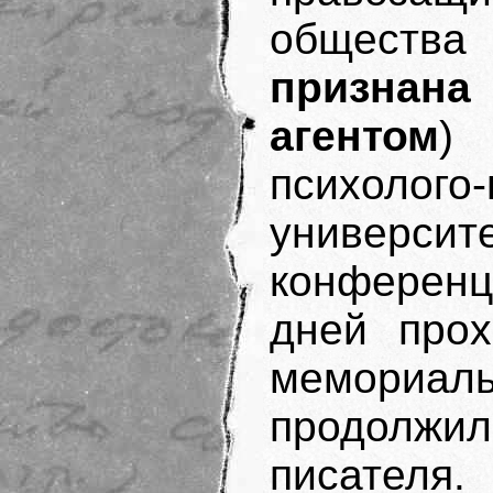
общества
признан
агентом
) 
психолого-
универс
конференц
дней прох
мемориал
продолжи­
писателя.