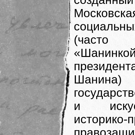
Москов
социальн
(часто
«Шанин
президе
Шанина) 
государст
и искус
историко-п
правозащит