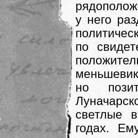
рядополож
у него раз
политичес
по свидет
положи
меньшевика
но пози
Луначарск
светлые в
годах. Ем