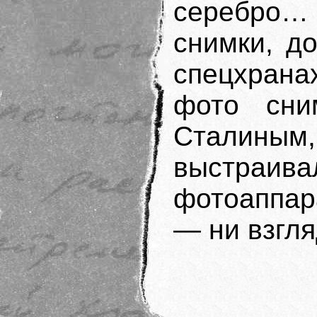
серебро
снимки, д
спецхрана
фото сни
Сталиным,
выстра
фотоаппар
— ни взгля