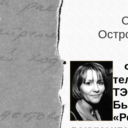
С
Остр
те
Т
Б
«Р