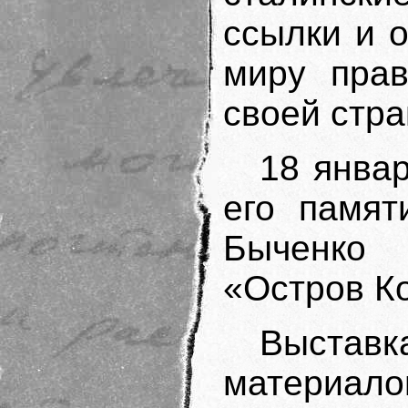
ссылки и 
миру пра
своей стра
18 янва
его памят
Быченко
«Остров К
Выста
материа