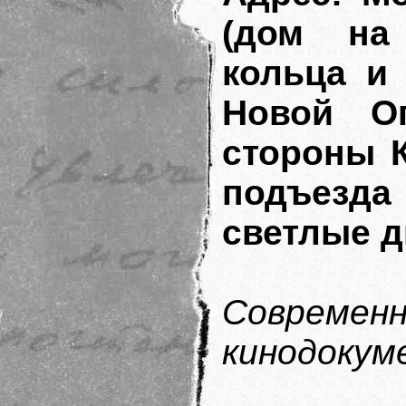
(дом на
кольца и 
Новой О
стороны К
подъезд
светлые д
Совреме
кинодокум