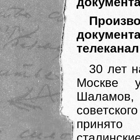
документа
Произво
докумен
телеканал
30 лет н
Москве 
Шаламов,
советско
принято
сталинск