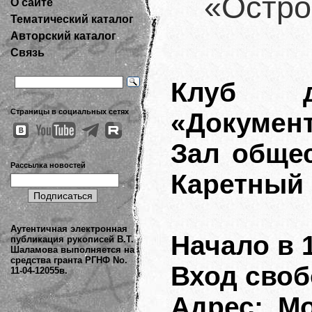
«Остро
О сайте
Тематический каталог
Авторский каталог
Связь
Клуб до
Страницы в социальных сетях
«Докумен
Зал общес
Рассылка новостей
Каретный 
Аутентичная электронная
Начало в 
публикация рукописей В.Т.
Шаламова выполняется на
средства гранта РГНФ No.
Вход сво
11-04-12055в.
Адрес: Мо