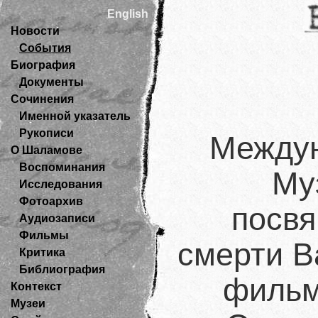
English
Новости
События
Биография
Документы
Сочинения
Именной указатель
Рукописи
Между
О Шаламове
Воспоминания
Му
Исследования
Фотоархив
посвя
Аудиозаписи
Фильмы
смерти В
Критика
Библиография
фильм
Контекст
Музеи