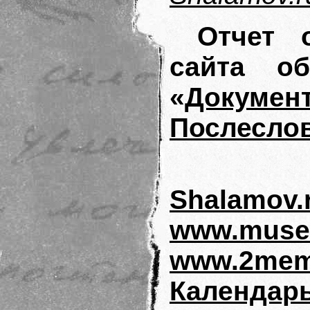
Отчет 
сайта о
«
Докумен
Послесло
Shalamov.
www.musei
www.2mem
Кален