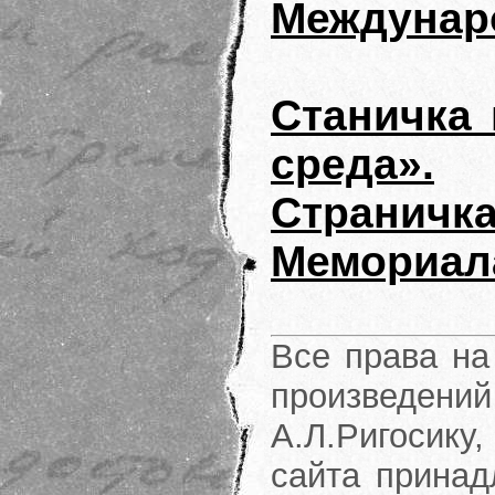
Междунар
Станичка 
среда».
Страни
Мемориала
Все права на
произведени
А.Л.Ригосику
сайта принад