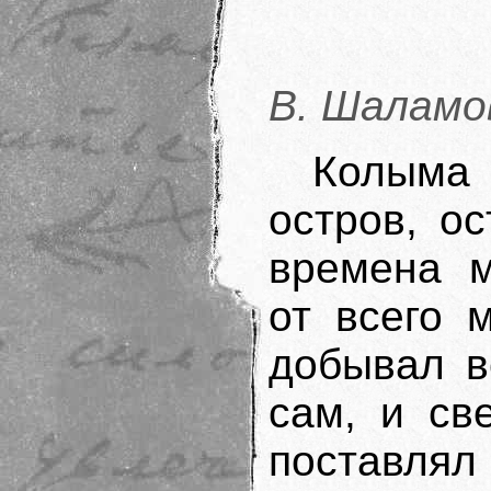
В. Шаламо
Колыма
остров, о
времена м
от всего 
добывал в
сам, и св
поставля