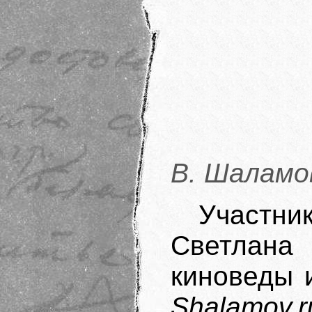
В. Шаламо
Участн
Светлан
киноведы 
Shalamov.r