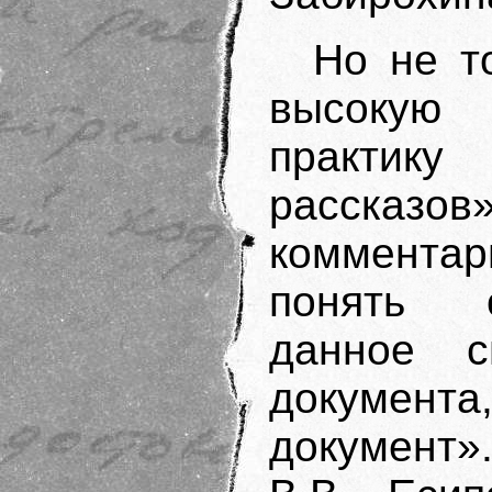
Но не т
высокую
практику
рассказ
коммента
понять 
данное с
документа
документ»