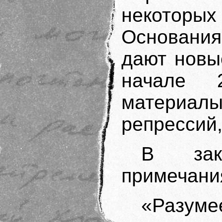
некоторы
Основани
дают новы
начале 
материалы
репрессий
В закл
примечания
«Разуме