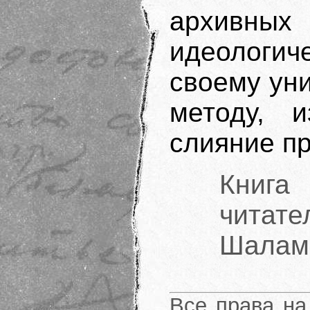
архивны
идеологич
своему ун
методу, и
слияние п
Книг
читате
Шаламо
Все права на