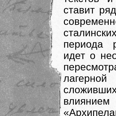
ставит ря
современн
сталинск
периода р
идет о не
пересмотр
лагерно
сложивш
влиянием
«Архипе