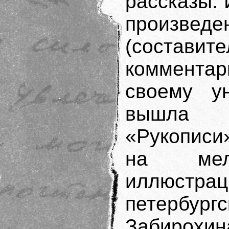
рассказы.
произведе
(состав
комментар
своему ун
вышла 
«Рукописи
на мел
иллюст
петербу
Забирохина