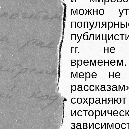
можно ут
попул
публицист
гг. не 
временем.
мере не 
расска
сохраняют
историче
зависимо