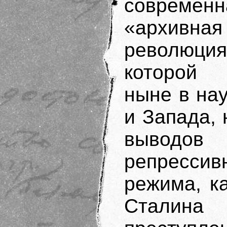
современн
«архивная
революция
которой
ныне в нау
и Запада, 
выводо
репрессив
режима, к
Стали