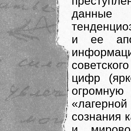
преступ
данны
тенденцио
и ее апо
информа
советског
цифр (ярк
огромную
«лагерно
сознания к
и мирово