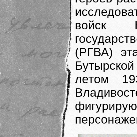
исследова
войск 
государс
(РГВА) эт
Бутырско
летом 1
Владиво
фигуриру
персонаже