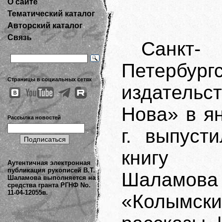
О сайте
Тематический каталог
Авторский каталог
Связь
Санкт-
Петербург
Страницы в социальных сетях
издательс
Нова» в я
Рассылка новостей
г. выпуст
книгу 
Аутентичная электронная
публикация рукописей В.Т.
Шаламова
Шаламова выполняется на
средства гранта РГНФ No.
11-04-12055в.
«Колымски