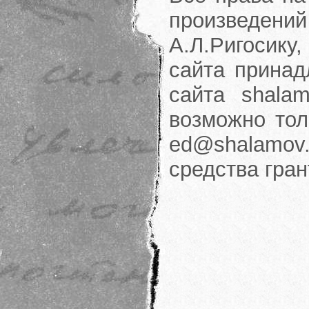
произведени
А.Л.Ригосику
сайта принад
сайта shalam
возможно тол
ed@shalamov.
средства гра