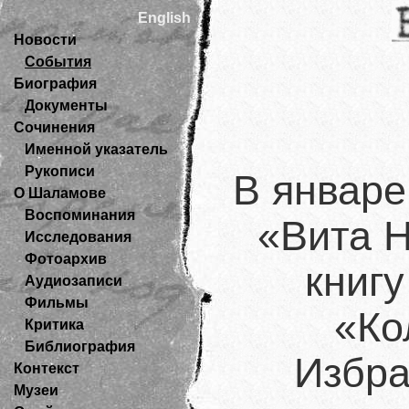
English
Новости
События
Биография
Документы
Сочинения
Именной указатель
Рукописи
В январе
О Шаламове
Воспоминания
«Вита Н
Исследования
Фотоархив
книг
Аудиозаписи
Фильмы
«Ко
Критика
Библиография
Избра
Контекст
Музеи