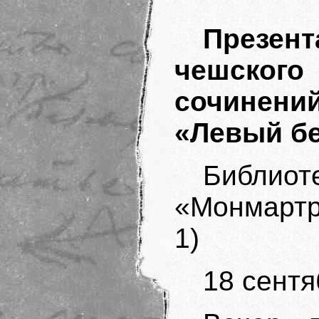
Презе
чешског
сочинен
«Левый бе
Библиот
«Монмартр»
1)
18 сентя