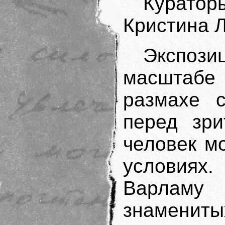
Куратор
Кристина Л
Экспози
масштабе
размахе 
перед зри
человек м
условия
Варлам
знамениты