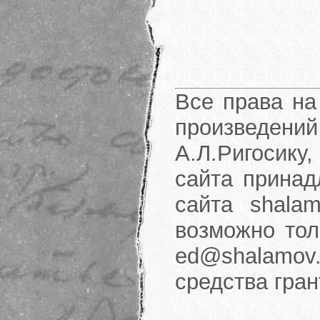
Все права на
произведени
А.Л.Ригосику
сайта принад
сайта shalam
возможно тол
ed@shalamov.
средства гра