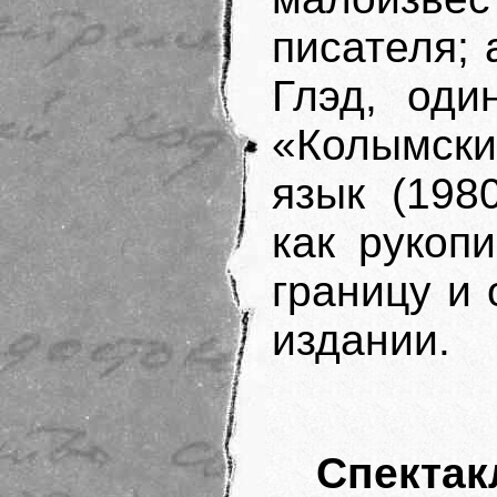
писателя;
Глэд, оди
«Колымски
язык (198
как рукоп
границу и
издании.
Спек