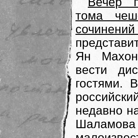
Вечер 
тома чеш
сочинен
представи
Ян Махон
вести ди
гостями. 
российски
недавно н
Шаламо
малоизве