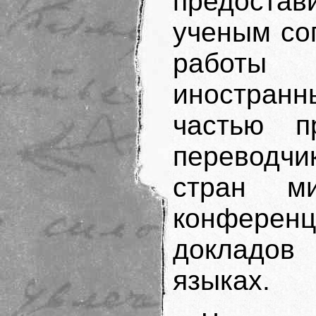
предоста
ученым со
работы
иностранн
частью п
переводчи
стран м
конферен
докладов
языках.