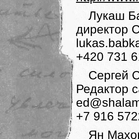
Лукаш Б
директор 
lukas.bab
+420 731 6
Сергей 
Редактор с
ed@shalam
+7 916 572
Ян Махо