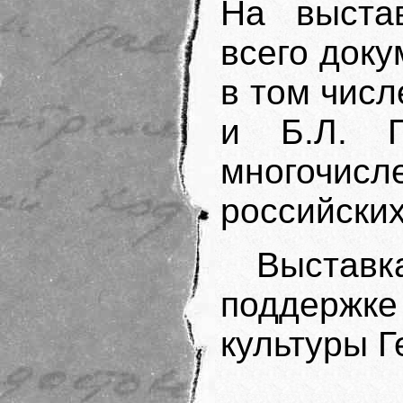
На выста
всего док
в том чис
и Б.Л. П
многочи
российских
Выста
поддерж
культуры Г