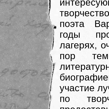
интерес
творчест
поэта Ва
годы пр
лагерях, о
пор тем
литерат
биографие
участие л
по твор