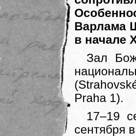
Особенн
Варлама Ш
в начале X
Зал Бо
национа
(Strahovs
Praha 1).
17–19 с
сентября в