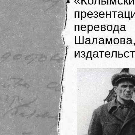
«Колымски
презентац
перевод
Шаламо
издательст