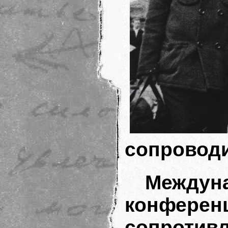
сопровод
Между
конфе
сопрот