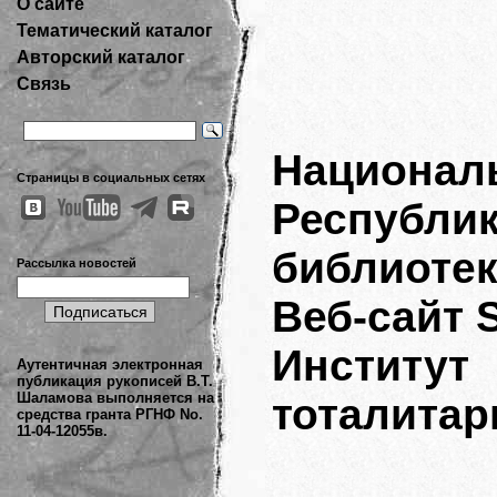
О сайте
Тематический каталог
Авторский каталог
Связь
Национал
Страницы в социальных сетях
Респуб
библиоте
Рассылка новостей
Веб-сайт 
Инсти
Аутентичная электронная
публикация рукописей В.Т.
Шаламова выполняется на
тоталита
средства гранта РГНФ No.
11-04-12055в.