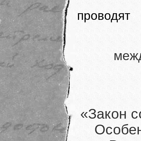
проводят
меж
«Закон с
Особен