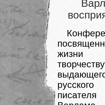
Варл
восприя
Конфере
посвященн
жизн
творчеству
выдающег
русского
писателя