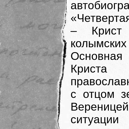
автобио
«Четвертая
– Крист
колымских
Основная
Криста
православ
с отцом з
Веренице
ситуац