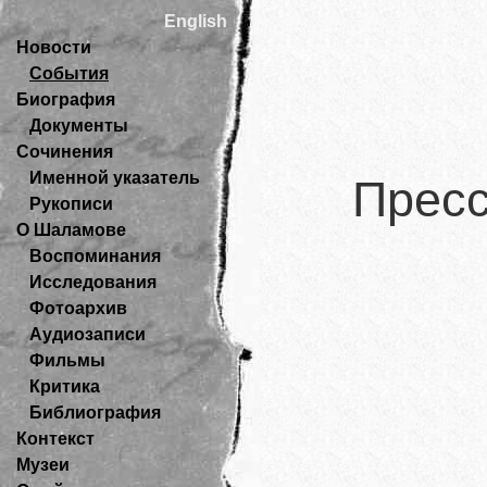
English
Новости
События
Биография
Документы
Сочинения
Именной указатель
Пресс
Рукописи
О Шаламове
Воспоминания
Исследования
Фотоархив
Аудиозаписи
Фильмы
Критика
Библиография
Контекст
Музеи