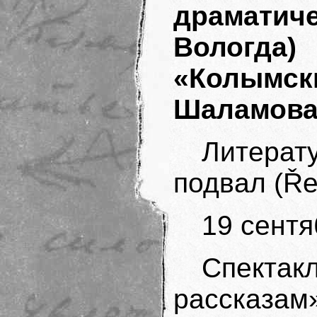
драматич
Вологда)
«Колымск
Шаламов
Литерат
подвал (Ře
19 сентя
Спектак
рассказам