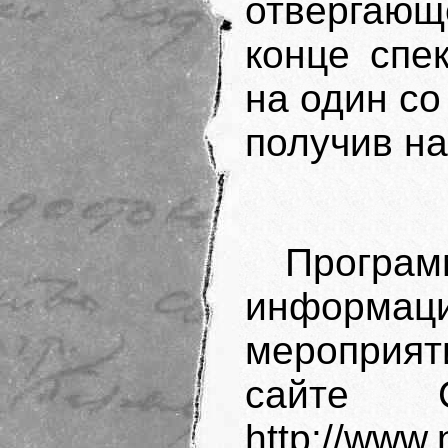
отвергающ
конце спе
на один со
получив на
Прогр
информац
мероприят
сайте С
http://www.