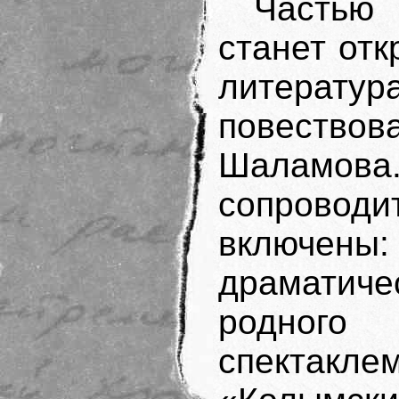
Частью
станет от
литер
повествова
Шаламов
сопрово
включены
драматиче
родного
спектакле