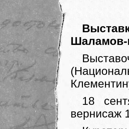
Выставк
Шаламов-
Выставо
(Национа
Клементину
18 сент
вернисаж 1