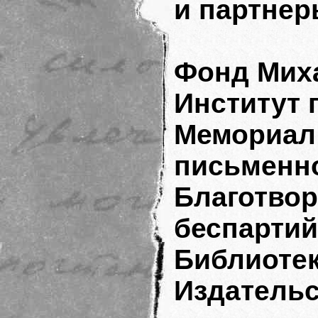
и партне
Фонд Мих
Институт 
Мемор
письменн
Благотво
беспарти
Библиотек
Издательс