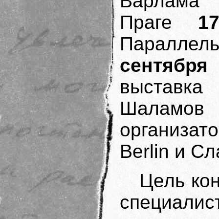
Варлама 
Праге
1
Параллел
сентября
выставка
Шаламов
организато
Berlin и С
Цель ко
специалис