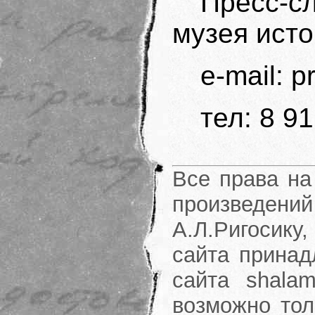
Пресс-
музея ист
e-mail: 
тел: 8 9
Все права на
произведени
А.Л.Ригосику
сайта принад
сайта shalam
возможно тол