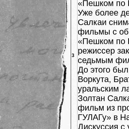
«Пешком по 
Уже более де
Салкаи сним
фильмы с о
«Пешком по 
режиссер за
3
седьмым фил
До этого был
Воркута, Бра
уральским л
Золтан Салк
фильм из пр
ГУЛАГу» в Н
Дискуссия с 