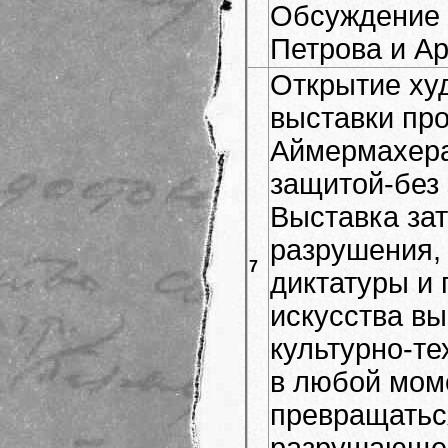
Обсуждение 
Петрова и Ар
Открытие ху
выставки пр
Аймермахера
защитой-без
Выставка за
разрушения, 
7
диктатуры и 
искусства вы
культурно-т
в любой мом
превращатьс
разрушающее