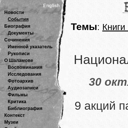
English
Новости
События
Темы
:
Книги
Биография
Документы
Сочинения
Именной указатель
Рукописи
Национа
О Шаламове
Воспоминания
Исследования
30 окт
Фотоархив
Аудиозаписи
Фильмы
9 акций 
Критика
Библиография
Контекст
Музеи