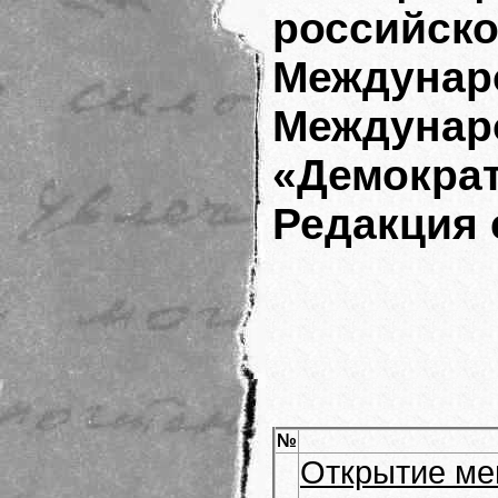
российско
Междунар
Между
«Демокра
Редакция 
№
Открытие ме