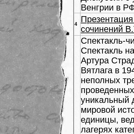
Венгрии в РФ
Презентация
4
сочинений В
Спектакль-ч
Спектакль н
Артура Стра
Вятлага в 19
неполных тре
проведенных
уникальный 
мировой ист
единицы, вед
лагерях кат