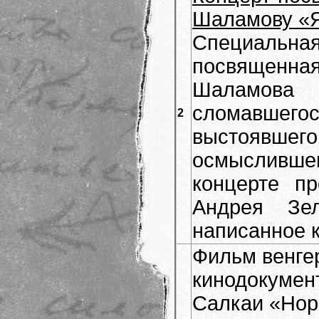
Шаламову «Я
Специаль
посвящен
Шаламова
сломавше
2
выстоявш
осмысливш
концерте пр
Андрея Зел
написанное 
Фильм венге
кинодокумен
Салкаи «Нор