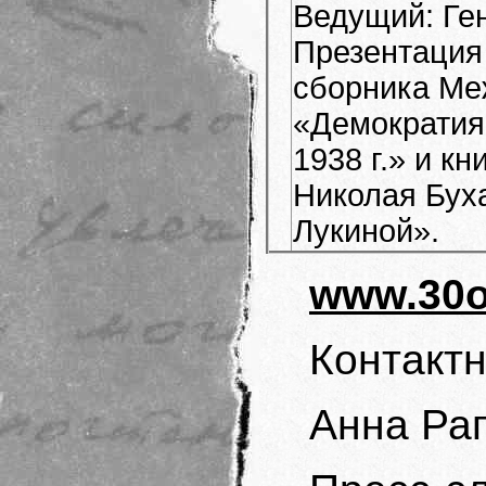
Ведущий: Ге
Презентация
сборника Ме
«Демократия
1938 г.» и к
Николая Бух
Лукиной».
www.30o
Контактн
Анна Ра