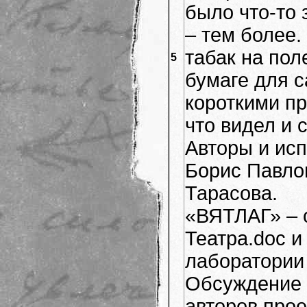
было что-то 
– тем более.
табак на пол
5
бумаге для с
короткими п
что видел и
Авторы и исп
Борис Павло
Тарасова.
«ВЯТЛАГ» – 
Театра.doc 
лаборатории
Обсуждение 
авторов прое