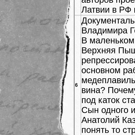
Латвии в РФ 
Документал
Владимира Г
В маленьком
Верхняя Пыш
репрессирова
основном ра
медеплавильн
6
вина? Почем
под каток ст
Сын одного 
Анатолий Ка
понять то ст