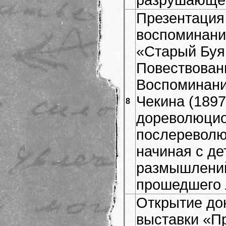
Презентация
воспоминани
«Старый Буя
Повествован
Воспоминани
Чекина (1897
8
дореволюцио
послереволю
начиная с де
размышлений
прошедшего 
Открытие до
выставки «П