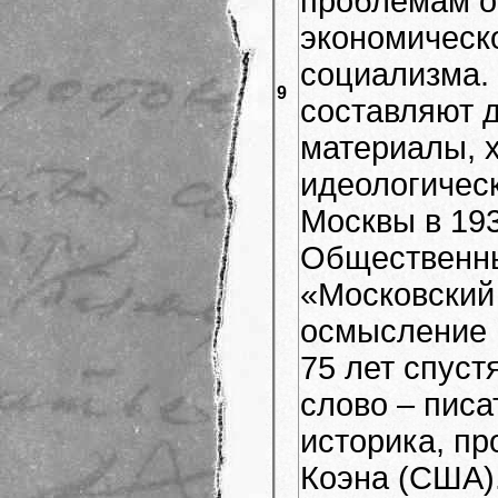
проблемам о
экономическо
социализма.
9
составляют 
материалы, 
идеологичес
Москвы в 193
Общественн
«Московский 
осмысление 
75 лет спуст
слово – писа
историка, п
Коэна (США)