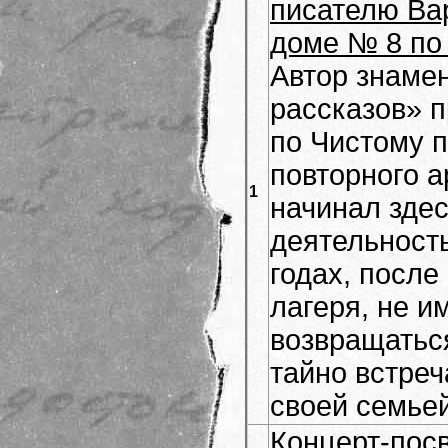
писателю Ва
доме № 8 по 
Автор знаме
рассказов» 
по Чистому п
повторного а
1
начинал зде
деятельность
годах, после
лагеря, не и
возвращаться
тайно встреч
своей семьей
Концерт-