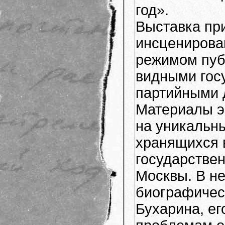
год».
Выставка пр
инсценирова
режимом пуб
видными гос
партийными 
Материалы э
на уникальн
хранящихся 
государстве
Москвы. В н
биографичес
Бухарина, е