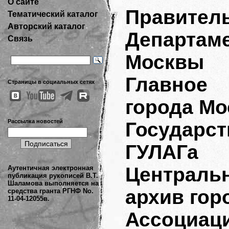
О сайте
Правител
Тематический каталог
Авторский каталог
Департа
Связь
Москвы
Главное
Страницы в социальных сетях
города М
Рассылка новостей
Государс
ГУЛАГа
Централ
Аутентичная электронная
публикация рукописей В.Т.
Шаламова выполняется на
архив гор
средства гранта РГНФ No.
11-04-12055в.
Ассоциа