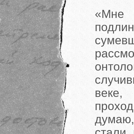
«Мне 
подл
сумев
расс
онто
случив
веке, 
проход
думаю
стали 