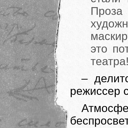
Проз
худо
маскир
это по
театра
– делит
режиссер с
Атмосф
беспросв