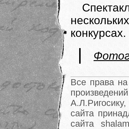
Спекта
нескольки
конкурсах.
Фотог
Все права на
произведени
А.Л.Ригосику
сайта принад
сайта shalam