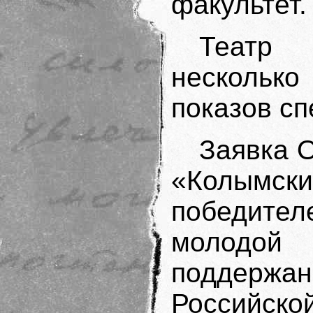
факультет.
Театр 
несколько
показов сп
Заявка 
«Колымски
победител
молодой 
поддержан
Российско