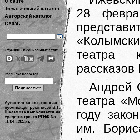
О сайте
Тематический каталог
28 февра
Авторский каталог
представ
Связь
«Колымс
театра 
Страницы в социальных сетях
рассказов
Рассылка новостей
Андрей 
театра «М
Аутентичная электронная
публикация рукописей В.Т.
году зако
Шаламова выполняется на
средства гранта РГНФ No.
11-04-12055в.
им. Борис