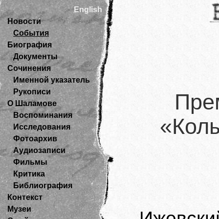
English
Новости
События
Биография
Документы
Сочинения
Именной указатель
Рукописи
Пре
О Шаламове
Воспоминания
«Колы
Исследования
Фотоархив
Аудиозаписи
Фильмы
Критика
Библиография
Контекст
Музеи
Ижевски