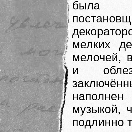
была с
постано
декоратор
мелких де
мелочей, 
и обле
заключён
наполне
музыкой, 
подлинно т