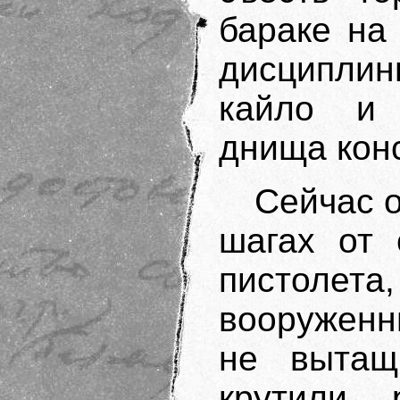
бараке на
дисципли
кайло и 
днища кон
Сейчас о
шагах от 
пистолета
вооруженн
не вытащ
крутили 