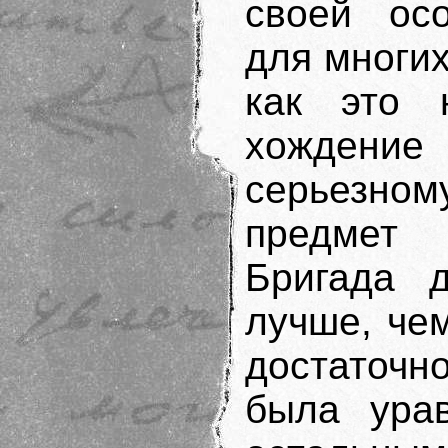
своей осо
для многи
как это 
хождени
серьезном
предмет 
Бригада д
лучше, чем
достаточн
была ура