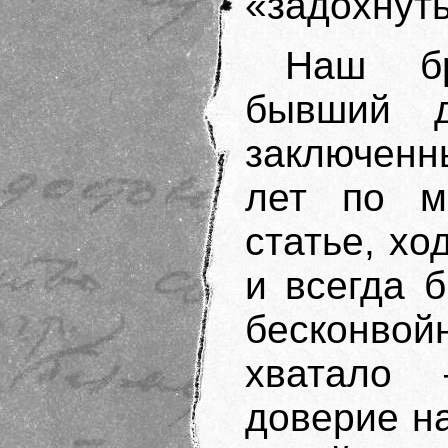
«задохнут
Наш бр
бывший 
заключенн
лет по м
статье, хо
и всегда 
бесконвойн
хватало
доверие н