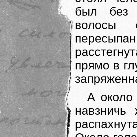
был без 
волосы 
пересып
расстегну
прямо в гл
запряженна
А около
навзничь
распахнут