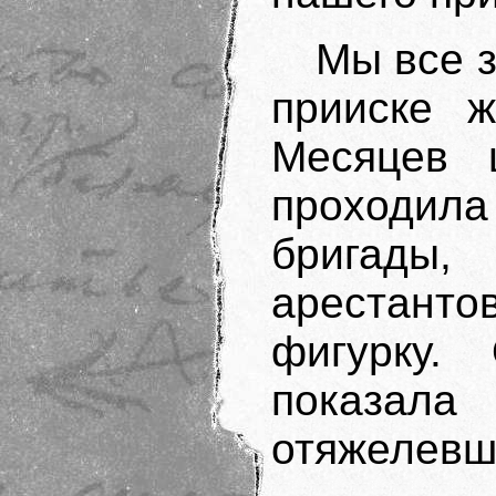
Мы все з
прииске 
Месяцев 
проходи
бригады,
арестанто
фигурку.
показала
отяжелевше