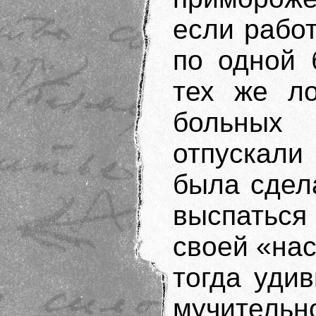
если работ
по одной 
тех же ло
больных
отпускали 
была сдел
выспаться
своей «на
тогда уди
мучител