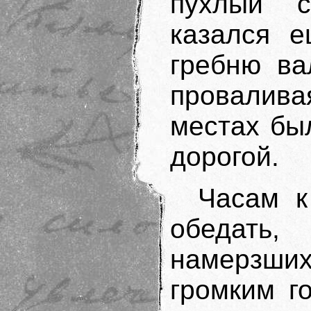
пухлый с
казался 
гребню ва
провалива
местах бы
дорогой.
Часам к
обедать,
намерзших
громким г