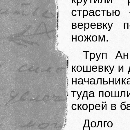
страстью 
веревку п
ножом.
Труп А
кошевку и 
начальни
туда пошли
скорей в ба
Долго 