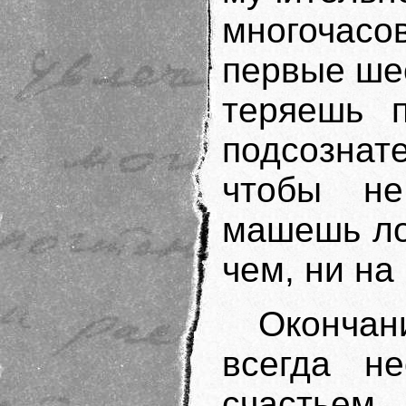
многочасо
первые шес
теряешь п
подсознат
чтобы не
машешь ло
чем, ни на
Оконча
всегда не
счастьем,