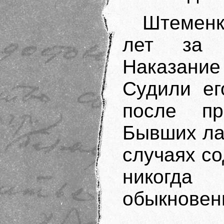
Штеменк
лет за 
Наказан
Судили ег
после пр
Бывших ла
случаях со
никогд
обыкновен