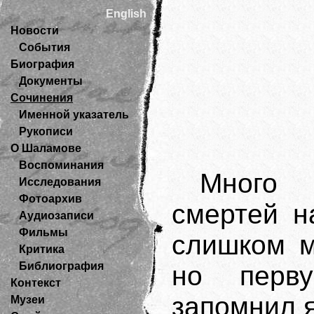
English
Новости
События
Биография
Документы
Сочинения
Именной указатель
Рукописи
О Шаламове
Воспоминания
Много 
Исследования
Фотоархив
смертей н
Аудиозаписи
Фильмы
слишком м
Критика
Библиография
но перв
Контекст
запомнил я
Музеи