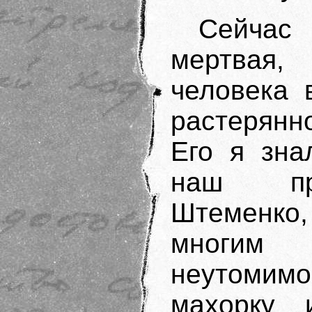
Сейчас
мертвая
человека 
растерянн
Его я зна
наш при
Штеменк
многим 
неутомимо
махорку 