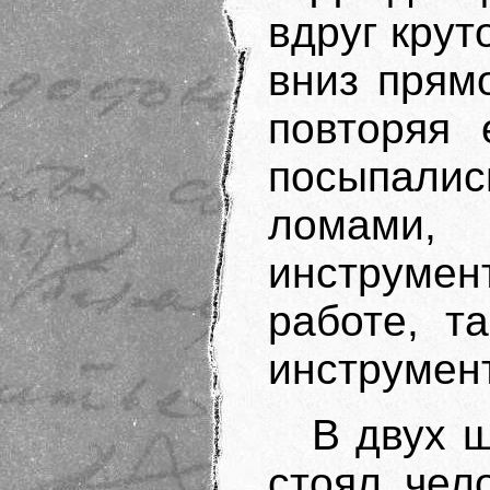
вдруг крут
вниз прямо
повторяя 
посыпалис
ломами,
инструмен
работе, т
инструмен
В двух ш
стоял чел