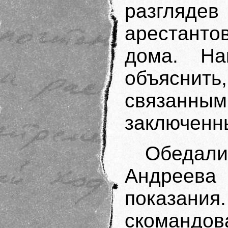
разгляде
арестантов
дома. На
объяснить,
связанн
заключенн
Обедали 
Андреева
показани
скомандова