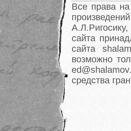
Все права на
произведени
А.Л.Ригосику
сайта принад
сайта shalam
возможно тол
ed@shalamov.
средства гра