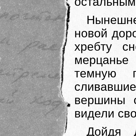
остальным
Нынешне
новой доро
хребту с
мерцанье
темную 
сливавш
вершины 
видели сво
Дойдя 