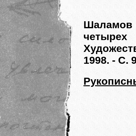
Шаламов 
четыре
Художеств
1998. - С. 
Рукописн