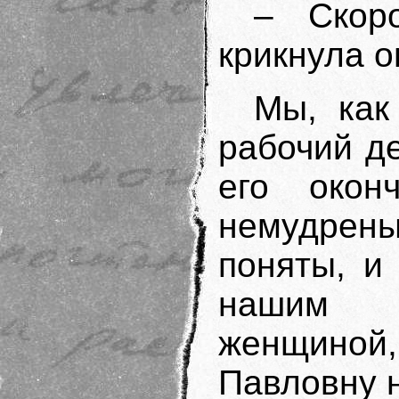
– Скор
крикнула о
Мы, как
рабочий д
его окон
немудрены
поняты, и
нашим т
женщиной
Павловну 