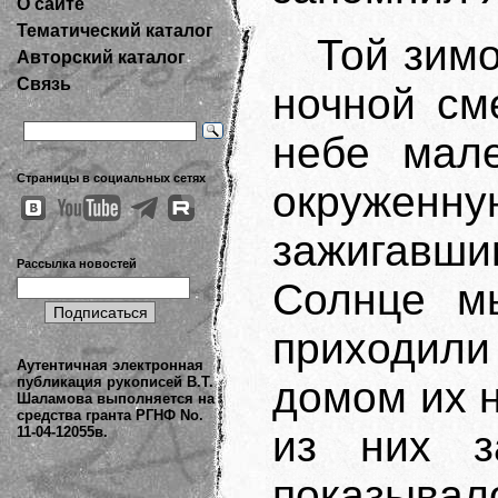
О сайте
Тематический каталог
Той зим
Авторский каталог
Связь
ночной см
небе мале
Страницы в социальных сетях
окружен
зажигавш
Рассылка новостей
Солнце м
приходил
Аутентичная электронная
публикация рукописей В.Т.
домом их н
Шаламова выполняется на
средства гранта РГНФ No.
из них з
11-04-12055в.
показывал