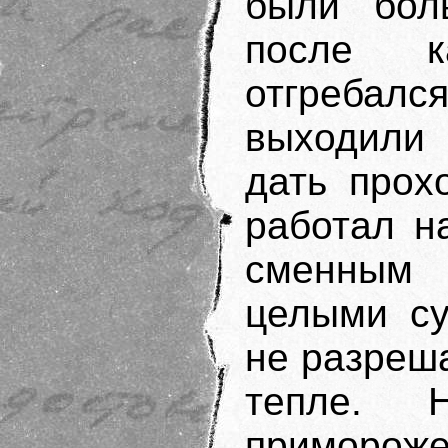
были бол
после к
отгребалс
выходили 
дать прох
работал н
сменным
целыми су
не разреша
тепле. 
примороже