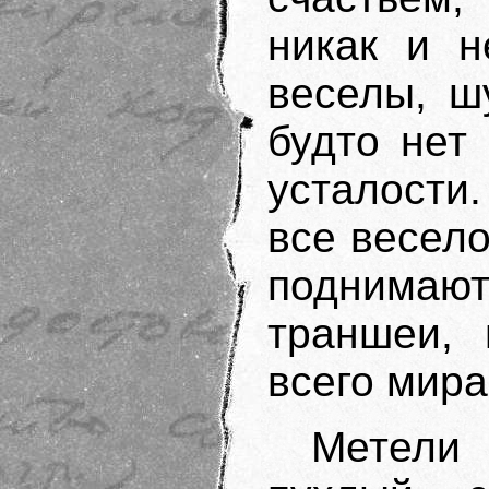
никак и н
веселы, ш
будто нет
усталости.
все весело
поднимают
траншеи, 
всего мира
Метели