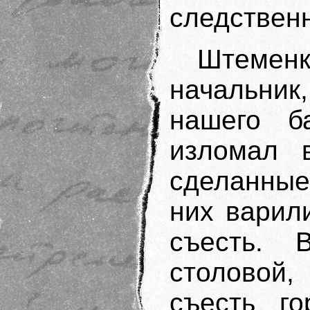
следствен
Штеме
начальник
нашего б
изломал в
сделанные
них варил
съесть.
столовой,
съесть го