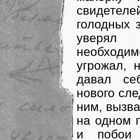
свидетелей
голодных 
уверял
необход
угрожал, 
давал се
нового сле
ним, вызва
на одном 
и побои 