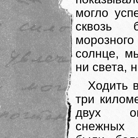
могло усп
сквозь 
морозног
солнце, м
ни света, 
Ходить 
три килом
двух ог
снежных 