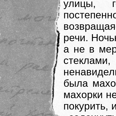
улицы, 
постепен
возвращая
речи. Ночь
а не в ме
стеклами
ненавидел
была махор
махорки н
покурить, 