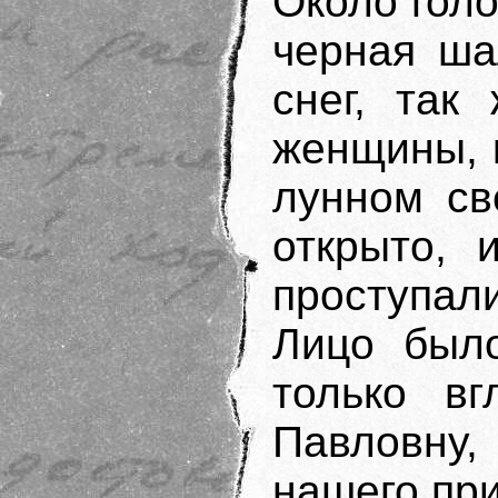
Около гол
черная ша
снег, так
женщины, 
лунном св
открыто, 
проступал
Лицо было
только вг
Павловну
нашего при