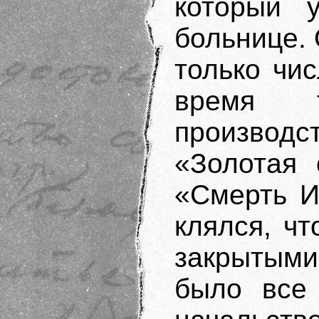
который 
больнице. 
только чис
время 
производ
«Золотая 
«Смерть И
клялся, чт
закрытыми
было все 