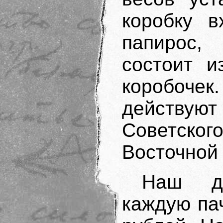
коробку в
папирос
состоит и
коробоче
действу
Советск
Восточной
Наш дн
каждую па