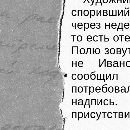
споривший
через нед
то есть от
Полю зовут
не Иван
сообщил
потребова
надпись
присутстви