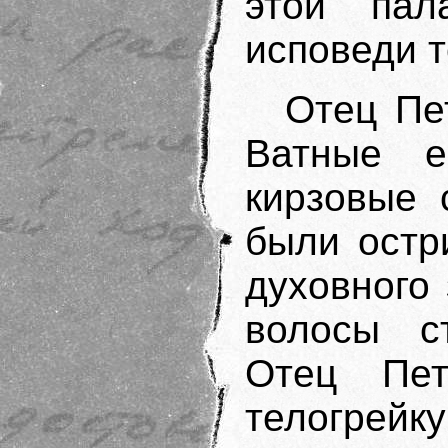
этой пал
исповеди т
Отец Пе
Ватные е
кирзовые 
были остр
духовного 
волосы ст
Отец Пет
телогрейк