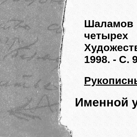
Шаламов 
четыре
Художеств
1998. - С. 
Рукописн
Именной у