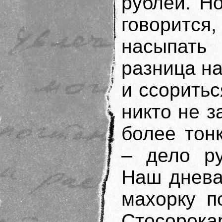
рублей. Н
говоритс
насыпать
разница на
и ссорить
никто не з
более тон
– дело ру
Наш днева
махорку п
Стосорок