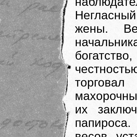
наблюдат
Негласный
жены. Ве
начальн
богатство
честность
торгова
махорочны
их заклю
папироса
весов уст