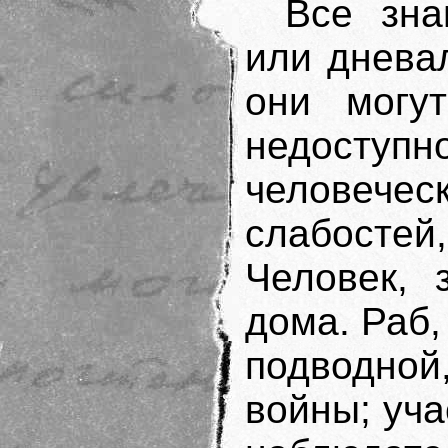
Все зна
или дневал
они могу
недоступ
человечес
слабосте
Человек, 
дома. Раб,
подводно
войны; уча