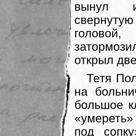
вынул и
свернутую
головой
затормоз
открыл две
Тетя По
на больни
большое к
«умереть»
под сопку