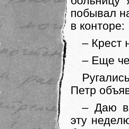
больницу 
побывал н
в конторе:
– Крест 
– Еще че
Ругалис
Петр объя
– Даю в
эту неделю