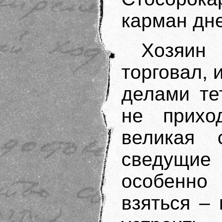
карман дн
Хозяин
торговал,
делами те
не прихо
великая 
сведущие
особенно 
взяться –