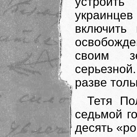
устроить
украинце
включить 
освобожд
своим з
серьезной
разве толь
Тетя По
седьмой го
десять «ро