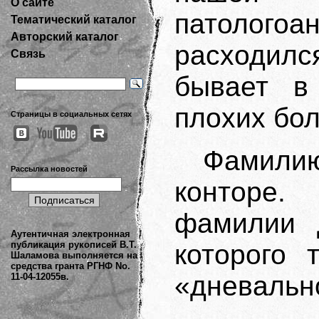
О сайте
патологоа
Тематический каталог
Авторский каталог
расходил
Связь
бывает в
плохих бол
Страницы в социальных сетях
Фамилию
Рассылка новостей
конторе.
фамилии 
Аутентичная электронная
публикация рукописей В.Т.
которого 
Шаламова выполняется на
средства гранта РГНФ No.
«дневально
11-04-12055в.