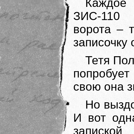
Каждое
ЗИС-110
ворота – 
записочку 
Тетя Пол
попробует
свою она з
Но выздо
И вот одн
запиской