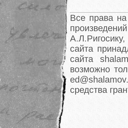
Все права на
произведени
А.Л.Ригосику
сайта принад
сайта shalam
возможно тол
ed@shalamov.
средства гра