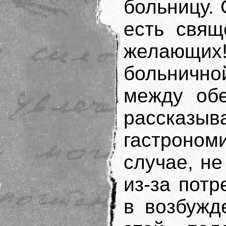
больницу. 
есть свящ
желающих!
больнично
между об
рассказыв
гастроном
случае, не
из-за потр
в возбужд