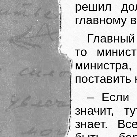
решил до
главному в
Главный
то минист
министра,
поставить 
– Если 
значит, т
знает. Вс