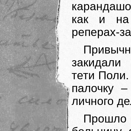
карандашо
как и на
реперах-за
Привыч
закидали
тети Поли.
палочку –
личного де
Прошло