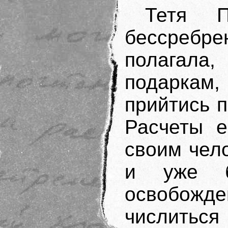
Тетя П
бессреб
полагала
подаркам
прийтись 
Расчеты е
своим чел
и уже б
освобожд
числиться