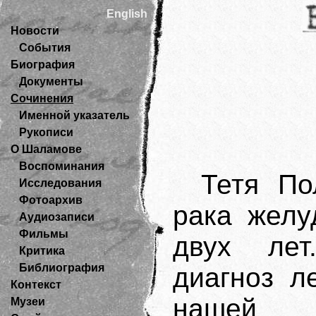
English
Новости
События
Биография
Документы
Сочинения
Именной указатель
Рукописи
О Шаламове
Воспоминания
Тетя По
Исследования
Фотоархив
рака желу
Аудиозаписи
Фильмы
двух лет
Критика
Библиография
диагноз л
Контекст
наш
Музеи