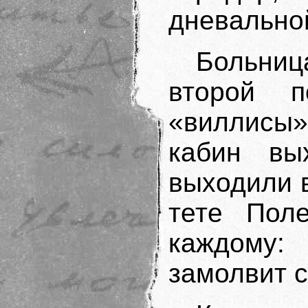
дневально
Больниц
второй п
«виллисы»
кабин вы
выходили 
тете Пол
каждому
замолвит с