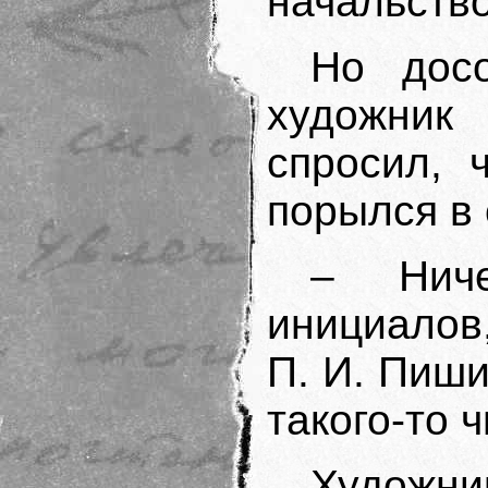
начальство
Но дос
художник
спросил, 
порылся в 
– Ниче
инициалов
П. И. Пиш
такого-то 
Художник