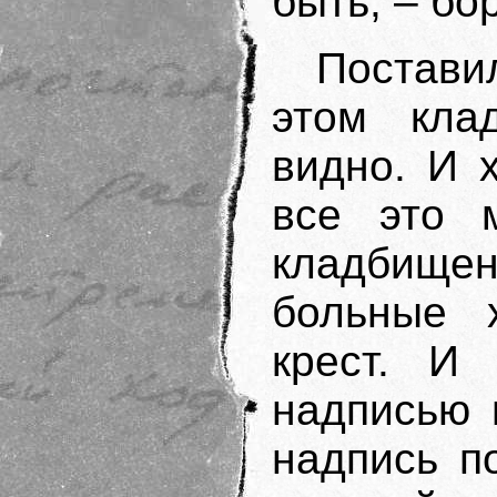
быть, – б
Постави
этом кла
видно. И 
все это 
кладбище
больные 
крест. И
надписью 
надпись п