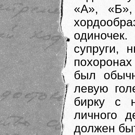
«А», «Б»,
хордообр
одиночек
супруги, 
похоронах
был обычн
левую гол
бирку с 
личного д
должен бы