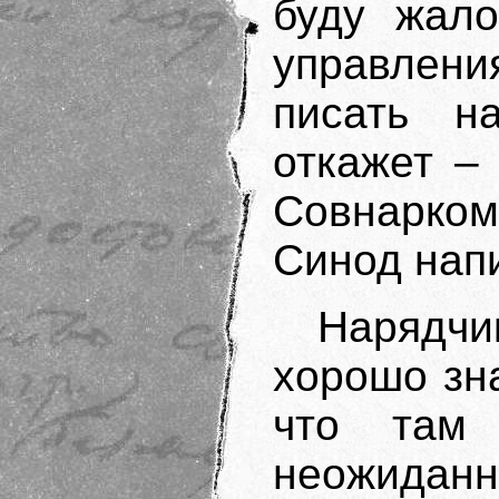
буду жало
управлени
писать на
откажет –
Совнарком
Синод напи
Нарядчи
хорошо зна
что там 
неожиданн