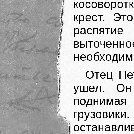
косоворо
крест. Эт
распятие
выточенн
необходим
Отец Пе
ушел. Он
поднимая 
грузовик
останавл