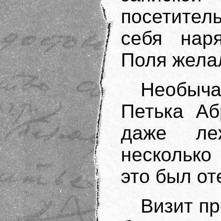
посетитель
себя наря
Поля жела
Необыч
Петька Аб
даже ле
несколько
это был от
Визит п