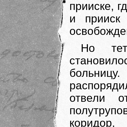
прииске, г
и прииск
освобожде
Но тет
становилос
больни
распоряд
отвели о
полутруп
коридор,