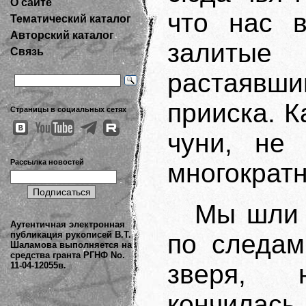
О сайте
что нас в
Тематический каталог
Авторский каталог
залиты
Связь
растаявши
прииска. 
Страницы в социальных сетях
чуни, не
Рассылка новостей
многократ
Мы шли 
Аутентичная электронная
публикация рукописей В.Т.
по следам
Шаламова выполняется на
средства гранта РГНФ No.
зверя, 
11-04-12055в.
кончилась