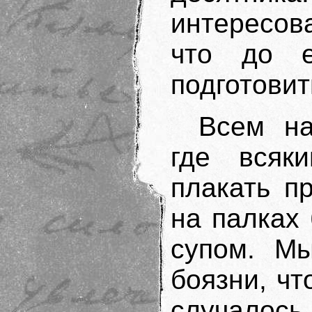
интересов
что до 
подготови
Всем на
где всяк
плакать п
на палках
супом. Мы
боязни, чт
случалось