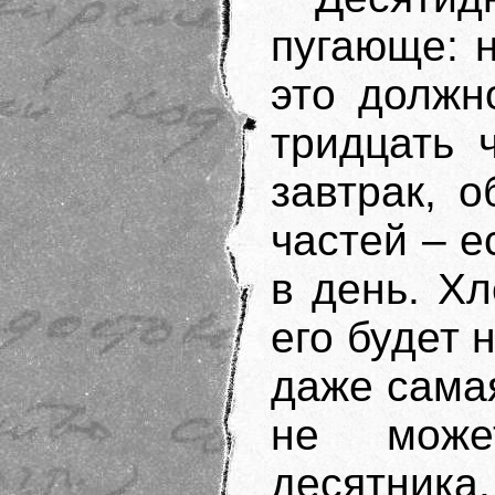
пугающе: н
это должн
тридцать 
завтрак, 
частей – е
в день. Х
его будет 
даже сама
не може
десятни