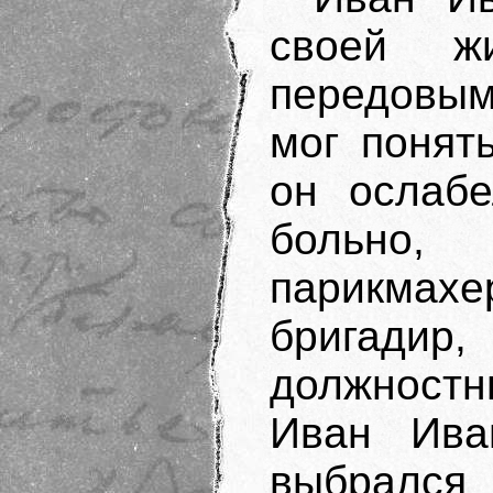
своей ж
передовым
мог понять
он ослабе
больно,
парикмах
бригад
должностн
Иван Ива
выбрал