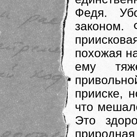
Федя. Уб
законом. 
приискова
похожая н
ему тяж
привольн
прииске, н
что мешал
Это здоро
природная