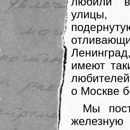
любили в
улицы, п
подернут
отливаю
Ленинград
имеют так
любителей
о Москве б
Мы пос
железную 