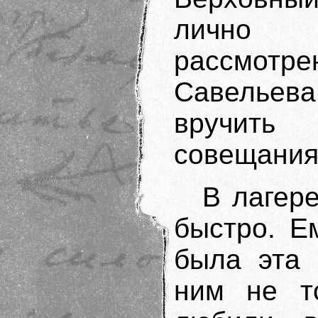
лично 
рассмотре
Савельева
вручить
совещания:
В лагер
быстро. Е
была эта 
ним не т