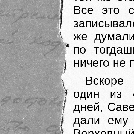
Все это 
записывал
же думали
по тогдаш
ничего не 
Вскоре 
один из 
дней, Сав
дали ему 
Верховны