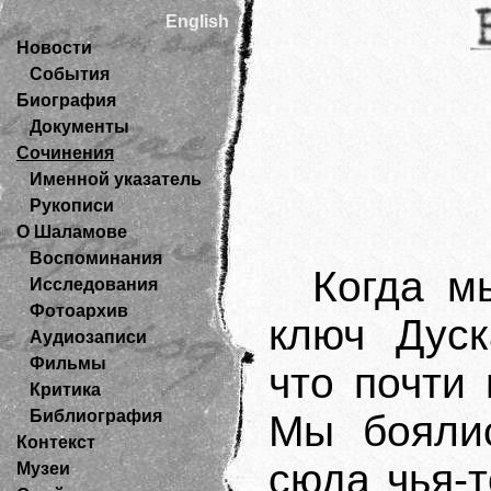
English
Новости
События
Биография
Документы
Сочинения
Именной указатель
Рукописи
О Шаламове
Воспоминания
Когда м
Исследования
Фотоархив
ключ Дуск
Аудиозаписи
Фильмы
что почти 
Критика
Библиография
Мы боялис
Контекст
сюда чья-т
Музеи