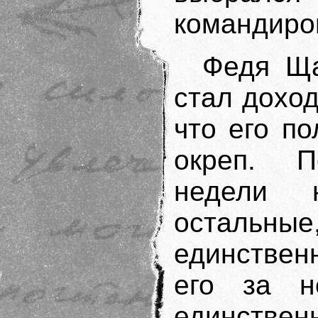
командиро
Федя Ща
стал доход
что его п
окреп. 
недели 
остальные
единствен
его за н
единствен