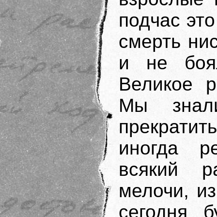
подчас это
смерть нис
и не боя
Великое р
Мы знал
прекратит
иногда р
всякий р
мелочи, из
сегодня б