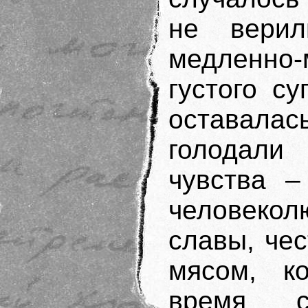
не верил
медленно
густого с
оставал
голодали 
чувства –
человекол
славы, чес
мясом, к
время св