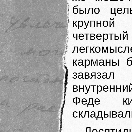
было цел
крупной
четвер
легкомыс
карманы б
завязал 
внутренни
Феде ки
складывал
Десяти