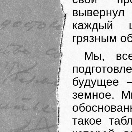
вывернул
каждый ш
грязным о
Мы, вс
подготов
будущее –
земное. М
обоснова
такое таб