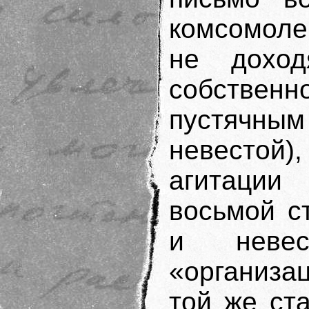
комсомоле
не доход
собствен
пустячным
невестой
агитации 
восьмой с
и невес
«организа
той же ста