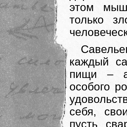
этом мыш
только зл
человеческ
Савель
каждый са
пищи – а
особого р
удовольст
себя, сво
пусть сва