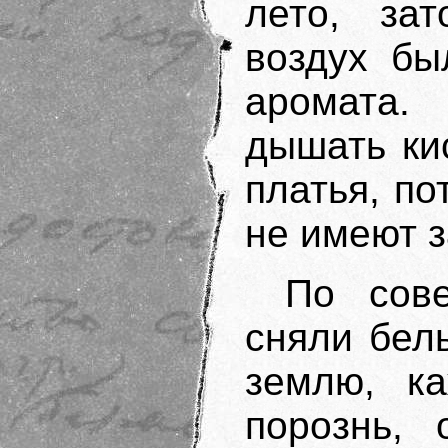
лето, за
воздух бы
аромата.
дышать ки
платья, по
не имеют з
По сов
сняли бель
землю, к
порознь, 