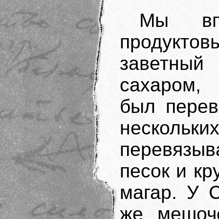
Мы вп
продуктовы
заветны
сахаром,
был перев
несколь
перевязы
песок и кр
магар. У 
же мешоч