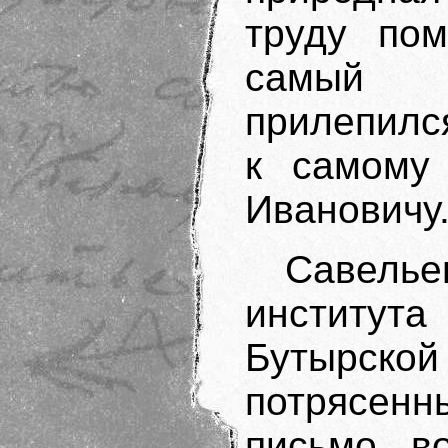
труду пом
самый 
прилепилс
к самому
Ивановичу
Савелье
институт
Бутырско
потрясенн
письмо в