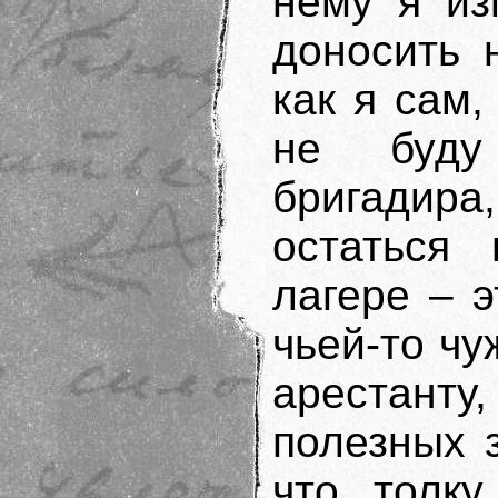
нему я из
доносить 
как я сам
не буду
бригадир
остаться
лагере – 
чьей-то чу
арестанту
полезных з
что толку