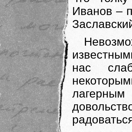
Иванов – п
Заславски
Невозм
известны
нас сла
некоторы
лагерны
доволь
радоватьс