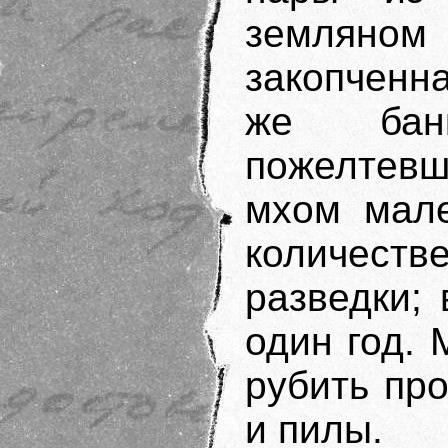
земляном
закопченн
же бан
пожелтевш
мхом мале
количеств
разведки;
один год.
рубить пр
и пилы.