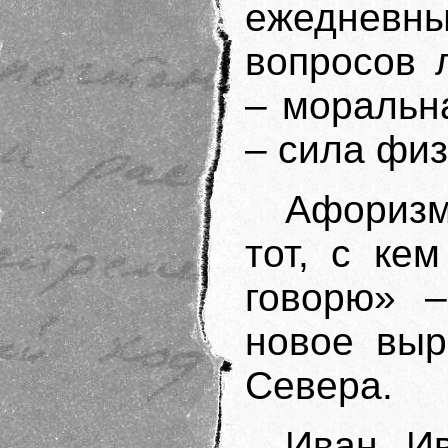
ежеднев
вопросов 
– моральна
– сила физ
Афоризм
тот, с ке
говорю» 
новое выр
Севера.
Иван И