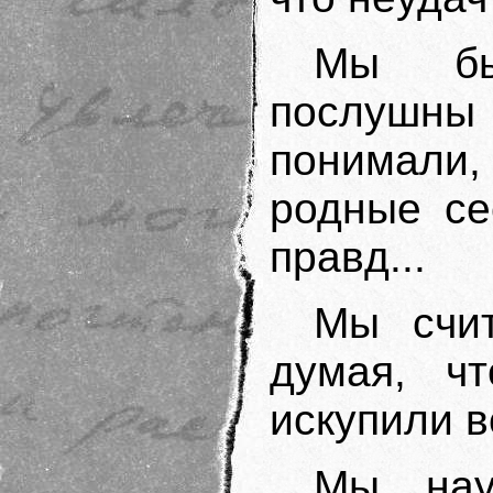
Мы был
послуш
понимали
родные се
правд...
Мы счит
думая, ч
искупили в
Мы нау