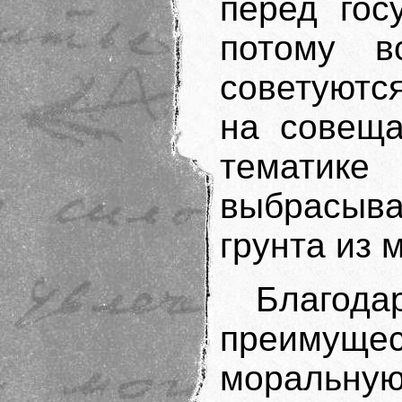
перед гос
потому в
советуютс
на совеща
тематик
выбрасыва
грунта из 
Благод
преимуще
моральн