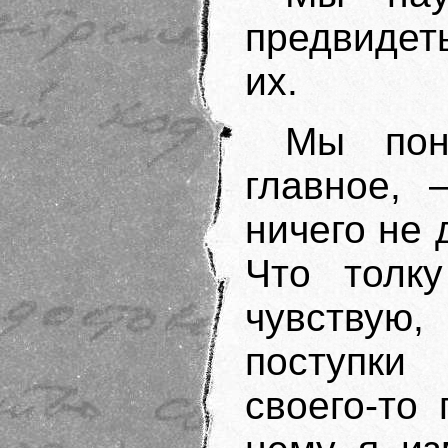
предвидет
их.
Мы пон
главное, 
ничего не 
Что толк
чувствую
поступки
своего-то