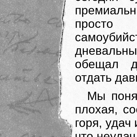
премиаль
просто 
самоубий
дневальн
обещал д
отдать дав
Мы поня
плохая, с
горя, удач 
что неудач