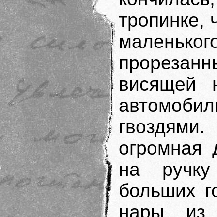
тропинке, 
малень
прорезан
висящей 
автомобил
гвоздями.
огромная 
на ручку
больших г
нары из 