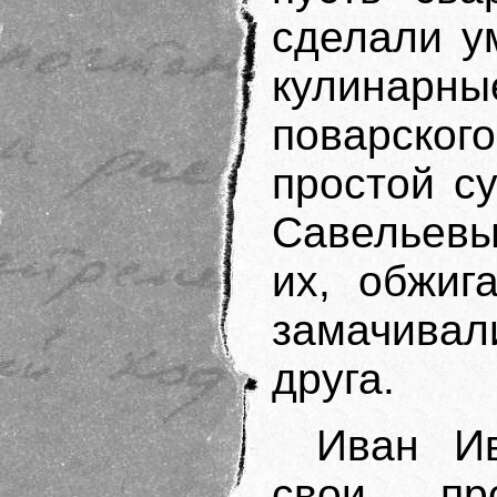
сделали у
кулинарны
поварского
простой с
Савельевы
их, обжиг
замачивал
друга.
Иван И
свои пр