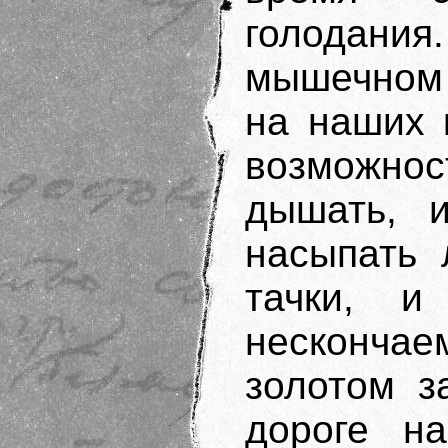
голодани
мышечном 
на наших 
возможно
дышать, 
насыпать 
тачки, и
нескончае
золотом з
дороге н