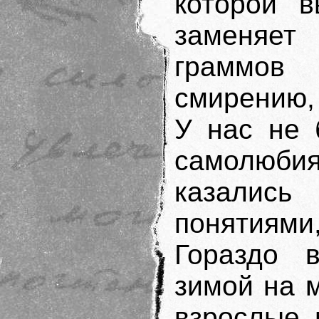
которой в
заменяе
граммов
смирению,
У нас не 
самолюби
казалис
понятиям
Гораздо 
зимой на 
взрослые 