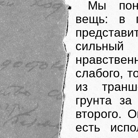
Мы пон
вещь: в г
представи
сильный
нравстве
слабого, т
из транш
грунта за
второго. 
есть испо