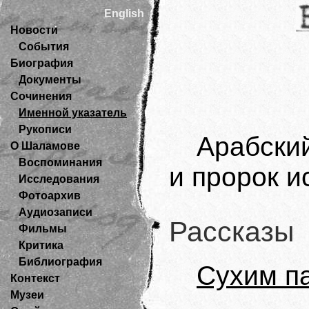
English
Новости
События
Биография
Документы
Сочинения
Именной указатель
Рукописи
Арабски
О Шаламове
Воспоминания
и пророк и
Исследования
Фотоархив
Аудиозаписи
Рассказы
Фильмы
Критика
Библиография
Сухим п
Контекст
Музеи