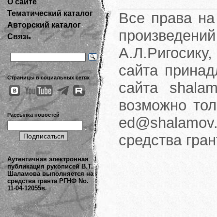
О сайте
Тематический каталог
Все права на
Авторский каталог
произведени
Связь
А.Л.Ригосику
сайта принад
Страницы в социальных сетях
сайта shalam
возможно тол
Рассылка новостей
ed@shalamov.
средства гра
Аутентичная электронная
публикация рукописей В.Т.
Шаламова выполняется на
средства гранта РГНФ No.
11-04-12055в.