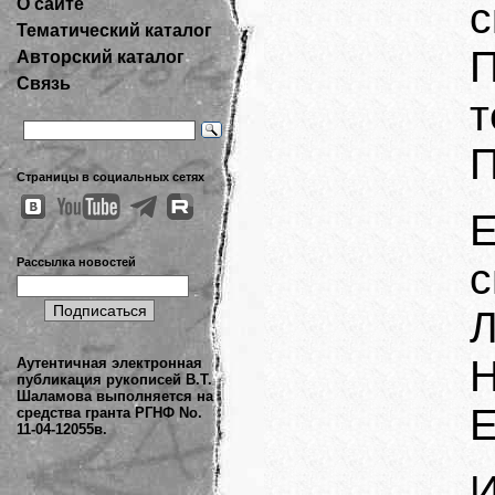
О сайте
с
Тематический каталог
Авторский каталог
Связь
т
П
Страницы в социальных сетях
Рассылка новостей
с
Л
Н
Аутентичная электронная
публикация рукописей В.Т.
Шаламова выполняется на
Е
средства гранта РГНФ No.
11-04-12055в.
И