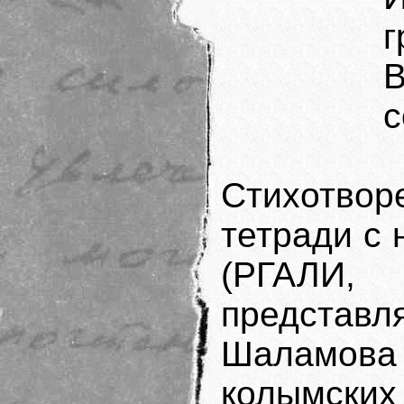
г
с
Стихотвор
тетради с
(РГАЛИ, ф
представ
Шаламов
колымских 