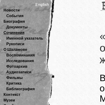
English
Новости
События
Биография
Документы
Сочинения
Именной указатель
Рукописи
О Шаламове
Воспоминания
Исследования
Фотоархив
Аудиозаписи
Фильмы
Критика
о
Библиография
Контекст
М
Музеи