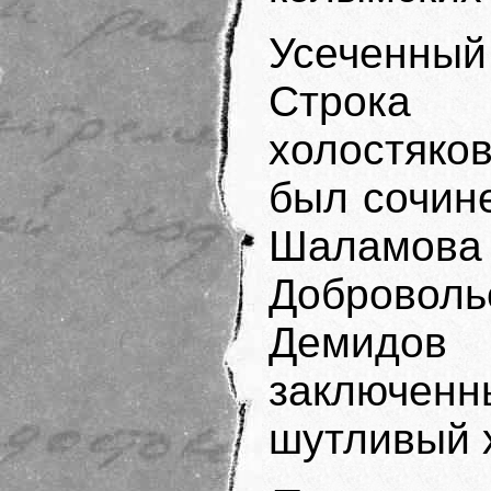
Усеченный 
Строка
холостяков
был сочине
Шаламов
Доброволь
Демидо
заключен
шутливый х