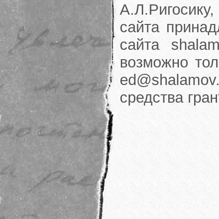
А.Л.Ригосику
сайта принад
сайта shalam
возможно тол
ed@shalamov.
средства гра