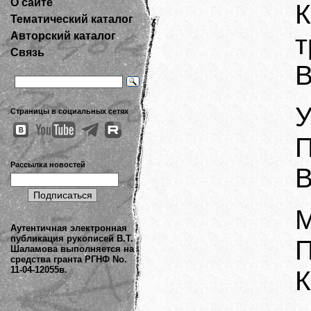
О сайте
К
Тематический каталог
Авторский каталог
т
Связь
В
У
Страницы в социальных сетях
П
Рассылка новостей
В
М
Аутентичная электронная
публикация рукописей В.Т.
П
Шаламова выполняется на
средства гранта РГНФ No.
11-04-12055в.
К