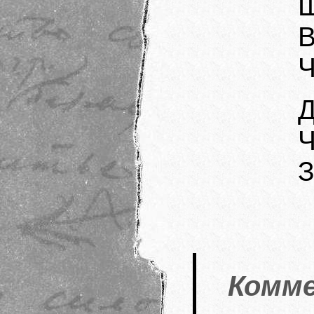
Ш
В
Ч
Д
Ч
З
Комме