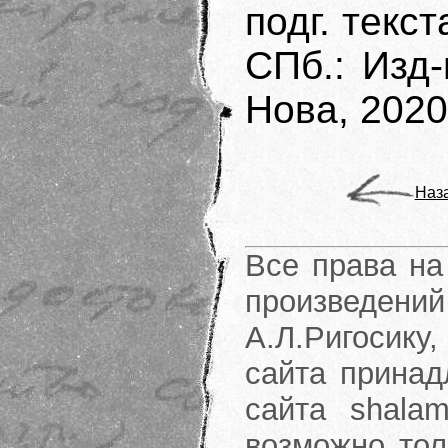
подг. текс
СПб.: Изд
Нова, 2020.
Наз
Все права на
произведени
А.Л.Ригосику
сайта принад
сайта shalam
возможно тол