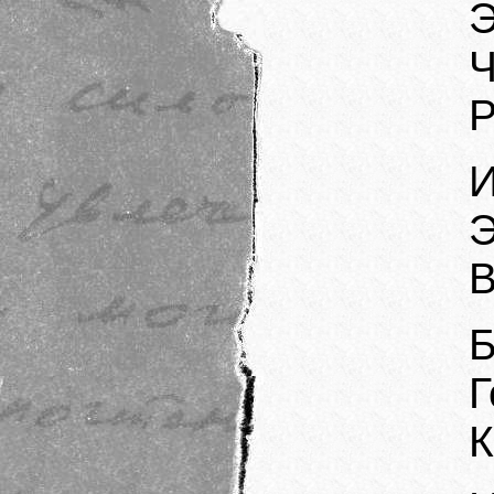
Э
Ч
Р
И
Э
В
Б
Г
К