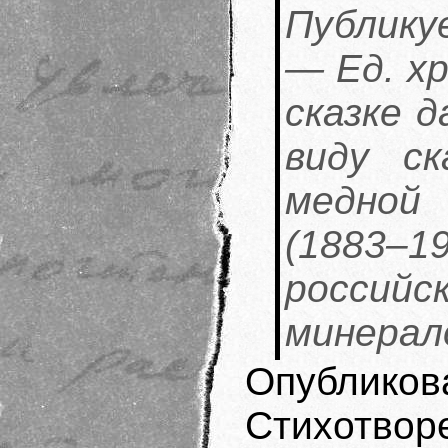
Публику
— Ед. хр.
сказке д
виду ск
медной
(1883–
росси
минерал
Опубликов
Стихотворе