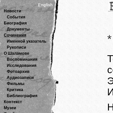
English
Новости
События
Биография
Документы
*
Сочинения
Именной указатель
Рукописи
О Шаламове
Воспоминания
Исследования
с
Фотоархив
Аудиозаписи
Э
Фильмы
И
Критика
Библиография
Контекст
Н
Музеи