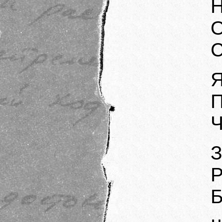
Н
О
С
Я
П
Ч
З
Р
Б