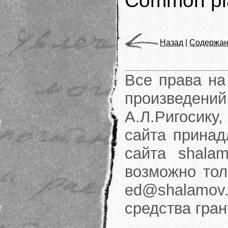
Common pla
Назад
|
Содержан
Все права на
произведени
А.Л.Ригосику
сайта принад
сайта shalam
возможно тол
ed@shalamov.
средства гра