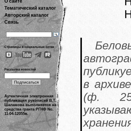
Н
О сайте
Тематический каталог
Н
Авторский каталог
Связь
Бел
Страницы в социальных сетях
автог
публику
Рассылка новостей
в архив
(ф. 2
Аутентичная электронная
публикация рукописей В.Т.
Шаламова выполняется на
указыв
средства гранта РГНФ No.
11-04-12055в.
хранен