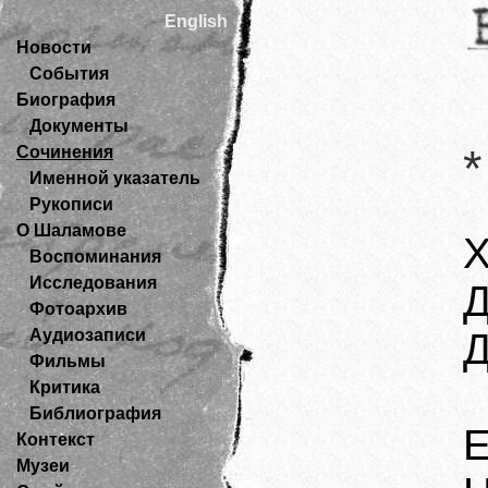
English
Новости
События
Биография
Документы
*
Сочинения
Именной указатель
Рукописи
О Шаламове
Х
Воспоминания
Исследования
Д
Фотоархив
Аудиозаписи
Д
Фильмы
Критика
Библиография
Е
Контекст
Музеи