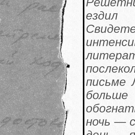
Решетн
езд
Свидет
инте
литер
послеко
письме 
больше
обогнат
ночь — 
день 