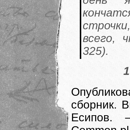
кончатся
строчк
всего, 
325).
1
Опубликов
сборник. В
Есипов. 