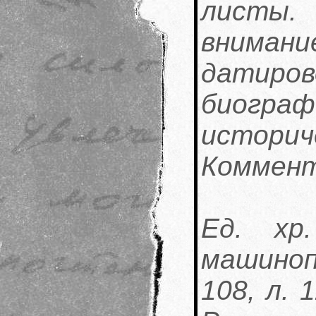
листы.
внимани
дати
биог
историч
Коммен
Ед. хр
машинопи
108, л. 