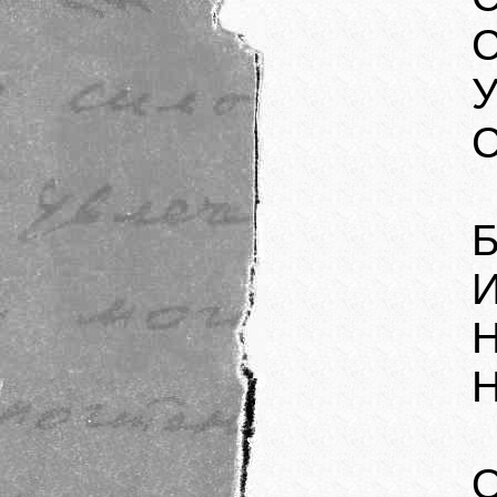
С
У
С
Б
И
Н
Н
О