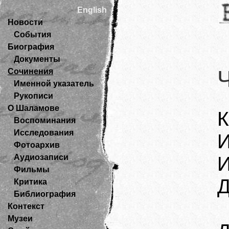
English
Новости
События
Биография
Документы
Сочинения
Именной указатель
Рукописи
О Шаламове
К
Воспоминания
Исследования
И
Фотоархив
Аудиозаписи
И
Фильмы
Д
Критика
Библиография
Контекст
Музеи