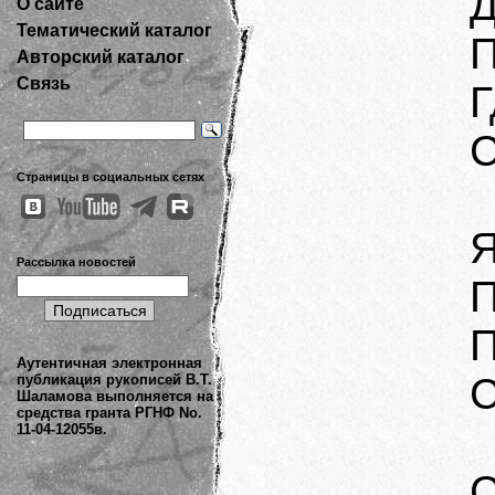
Д
О сайте
Тематический каталог
П
Авторский каталог
Связь
Г
С
Страницы в социальных сетях
Я
Рассылка новостей
П
П
Аутентичная электронная
С
публикация рукописей В.Т.
Шаламова выполняется на
средства гранта РГНФ No.
11-04-12055в.
С