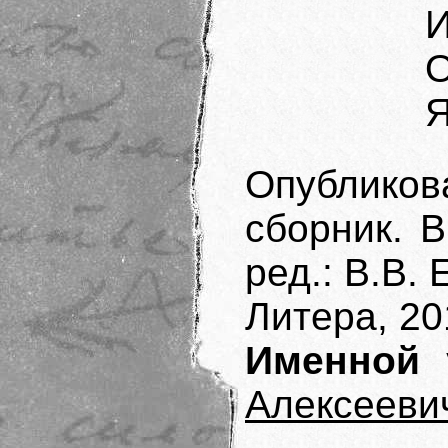
И
О
Я
Опубликов
сборник. В
ред.: В.В. 
Литера, 20
Именной 
Алексееви