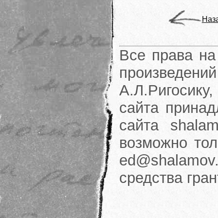
Наз
Все права на
произведени
А.Л.Ригосику
сайта принад
сайта shalam
возможно тол
ed@shalamov.
средства гра