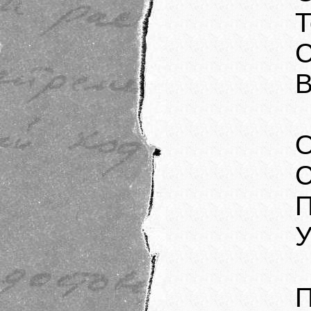
Т
С
В
О
С
П
У
П