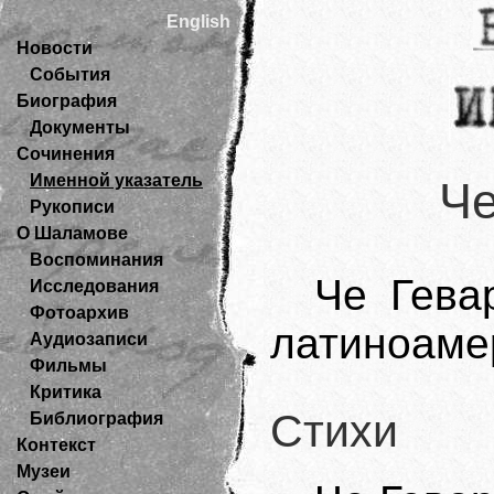
English
Новости
События
Биография
Документы
Сочинения
Именной указатель
Че
Рукописи
О Шаламове
Воспоминания
Че Гева
Исследования
Фотоархив
латиноаме
Аудиозаписи
Фильмы
Критика
Стихи
Библиография
Контекст
Музеи