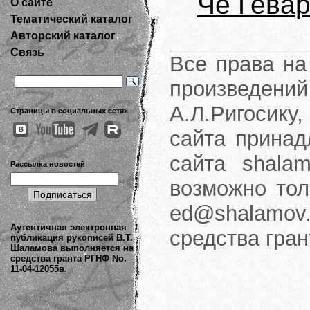
Че Гева
О сайте
Тематический каталог
Авторский каталог
Связь
Все права на
произведени
А.Л.Ригосику
Страницы в социальных сетях
сайта принад
сайта shalam
Рассылка новостей
возможно тол
ed@shalamov.
Аутентичная электронная
средства гра
публикация рукописей В.Т.
Шаламова выполняется на
средства гранта РГНФ No.
11-04-12055в.