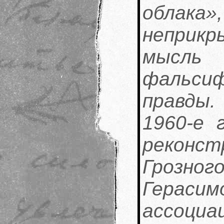
облака
неприк
мысль
фальси
правды.
1960-е 
реконс
Грозно
Гераси
ассоц