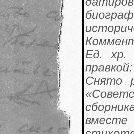
дати
биог
историч
Коммен
Ед. хр.
правкой:
Снято р
«Сове
сборник
вмест
стихот