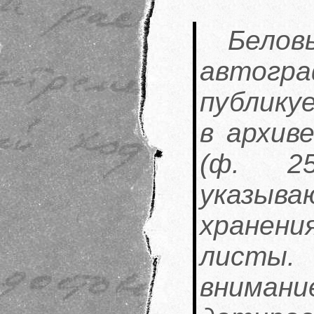
Бел
автог
публику
в архив
(ф. 2
указыв
хранен
листы.
внимани