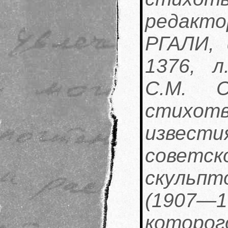
редакто
РГАЛИ, 
1376, л
С.М. С
стихотв
извести
советс
скульп
(1907—
которог