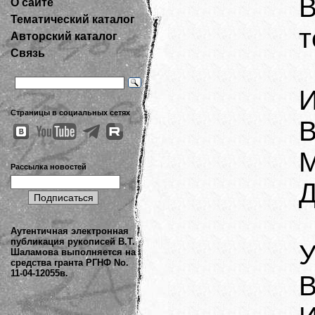
О сайте
Тематический каталог
т
Авторский каталог
Связь
И
Страницы в социальных сетях
В
М
Рассылка новостей
Д
Аутентичная электронная
публикация рукописей В.Т.
У
Шаламова выполняется на
средства гранта РГНФ No.
11-04-12055в.
В