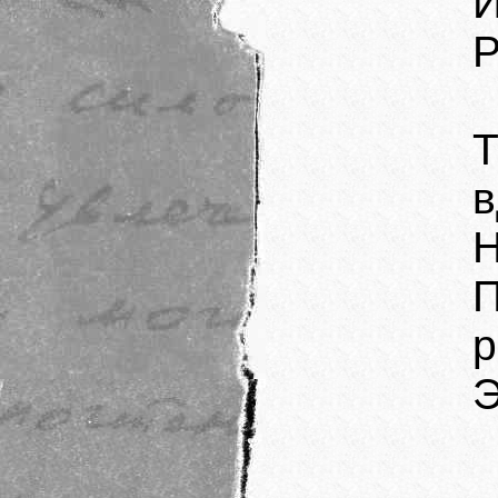
И
Р
в
Н
р
Э