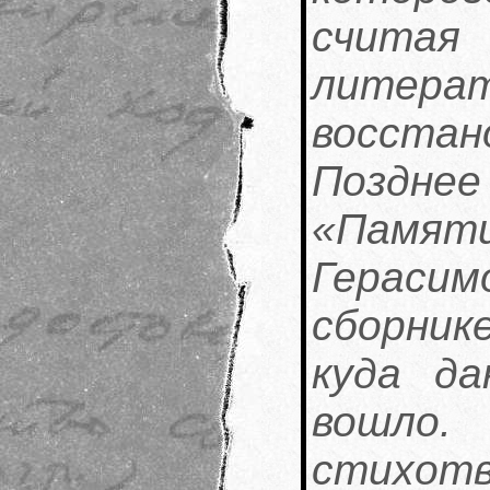
считая
литер
восста
Позднее
«Пам
Герасим
сборнике
куда да
вошло
стихотв