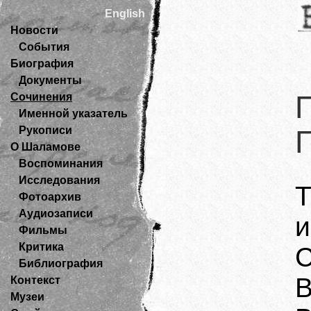
English
Новости
События
Биография
Документы
Сочинения
Именной указатель
Рукописи
О Шаламове
Воспоминания
Исследования
Фотоархив
Аудиозаписи
и
Фильмы
Критика
С
Библиография
В
Контекст
Музеи