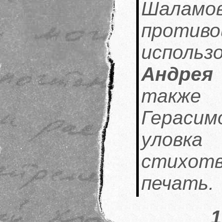
Шалам
проти
использо
Андрея
также 
Гераси
улов
стихо
печать.
1