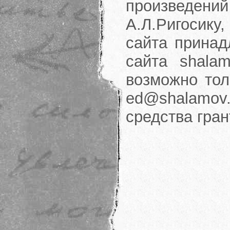
произведени
А.Л.Ригосику
сайта принад
сайта shalam
возможно тол
ed@shalamov.
средства гра