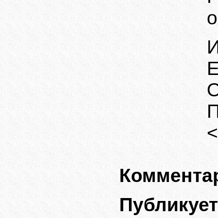
о
И
Е
О
П
<
Комментар
Публикуе