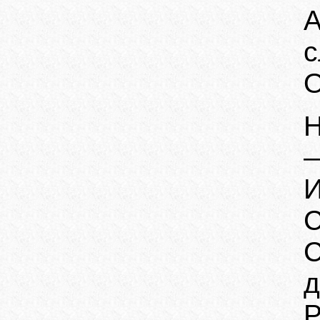
с
О
Н
С
д