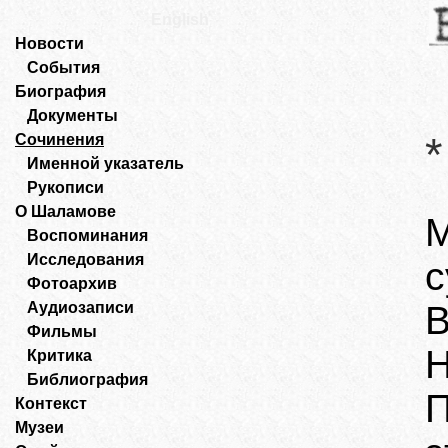
English
Новости
События
Биография
Документы
*
Сочинения
Именной указатель
Рукописи
О Шаламове
Воспоминания
Исследования
с
Фотоархив
Аудиозаписи
В
Фильмы
Н
Критика
Библиография
П
Контекст
Музеи