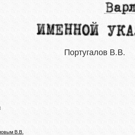
Португалов В.В.
н
ловым В.В.