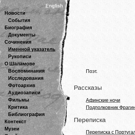
English
Новости
События
Биография
Документы
Сочинения
Именной указатель
Рукописи
О Шаламове
Воспоминания
Поэт.
Исследования
Фотоархив
Рассказы
Аудиозаписи
Фильмы
Афинские ночи
Критика
Подполковник Фраги
Библиография
Переписка
Контекст
Музеи
Переписка с Португа