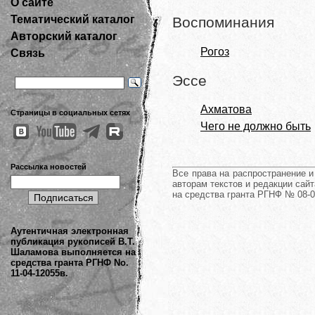
О сайте
Тематический каталог
Воспоминания
Авторский каталог
Рогоз
Связь
Эссе
Ахматова
Страницы в социальных сетях
Чего не должно быть
Рассылка новостей
Все права на распространение 
авторам текстов и редакции сайт
на средства гранта РГНФ № 08-0
Аутентичная электронная
публикация рукописей В.Т.
Шаламова выполняется на
средства гранта РГНФ No.
11-04-12055в.