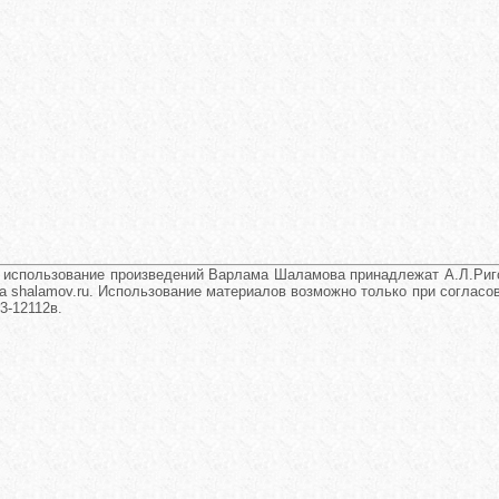
и использование произведений Варлама Шаламова принадлежат А.Л.Риго
а shalamov.ru. Использование материалов возможно только при согласова
3-12112в.