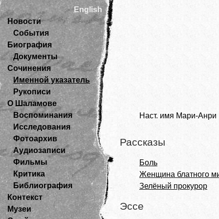
English
Новости
События
Биография
Документы
Сочинения
Именной указатель
Рукописи
О Шаламове
Воспоминания
Наст. имя Мари-Анри 
Исследования
Фотоархив
Рассказы
Аудиозаписи
Фильмы
Боль
Критика
Женщина блатного м
Библиография
Зелёный прокурор
Контекст
Эссе
Музеи