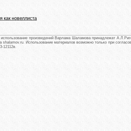
я как новеллиста
и использование произведений Варлама Шаламова принадлежат А.Л.Риго
а shalamov.ru. Использование материалов возможно только при согласова
3-12112в.