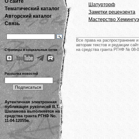
О сайте
Шатурторф
Тематический каталог
Заметки рецензента
Авторский каталог
Мастерство Хемингуэ
Связь
Все права на распространение 
авторам текстов и редакции сайт
на средства гранта РГНФ № 08-0
Страницы в социальных сетях
Рассылка новостей
Аутентичная электронная
публикация рукописей В.Т.
Шаламова выполняется на
средства гранта РГНФ No.
11-04-12055в.