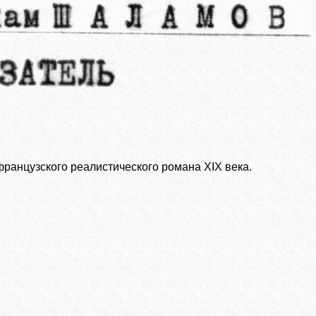
французского реалистического романа XIX века.