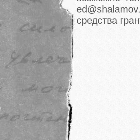
ed@shalamov.
средства гра