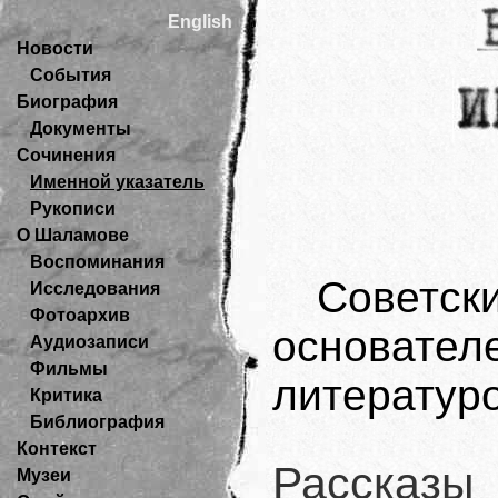
English
Новости
События
Биография
Документы
Сочинения
Именной указатель
Рукописи
О Шаламове
Воспоминания
Советс
Исследования
Фотоархив
основате
Аудиозаписи
Фильмы
литературо
Критика
Библиография
Контекст
Рассказы
Музеи