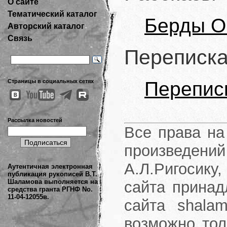
О сайте
Тематический каталог
Берды О
Авторский каталог
Связь
Переписк
Страницы в социальных сетях
Переписк
Рассылка новостей
Все права на
произведени
А.Л.Ригосику
Аутентичная электронная
публикация рукописей В.Т.
Шаламова выполняется на
сайта принад
средства гранта РГНФ No.
11-04-12055в.
сайта shalam
возможно тол