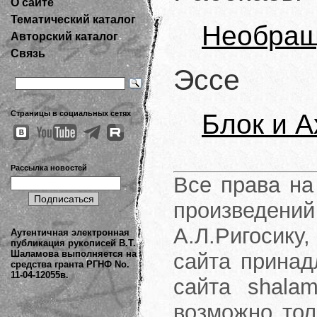
О сайте
Тематический каталог
Необра
Авторский каталог
Связь
Эссе
Страницы в социальных сетях
Блок и 
Рассылка новостей
Все права на
произведени
А.Л.Ригосику
Аутентичная электронная
публикация рукописей В.Т.
Шаламова выполняется на
сайта принад
средства гранта РГНФ No.
11-04-12055в.
сайта shalam
возможно тол