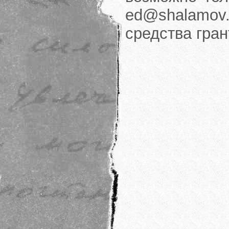
ed@shalamov.
средства гра