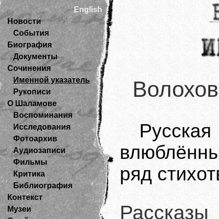
English
Новости
События
Биография
Документы
Сочинения
Именной указатель
Волохов
Рукописи
О Шаламове
Воспоминания
Русск
Исследования
Фотоархив
влюблённы
Аудиозаписи
Фильмы
ряд стихот
Критика
Библиография
Контекст
Рассказы
Музеи