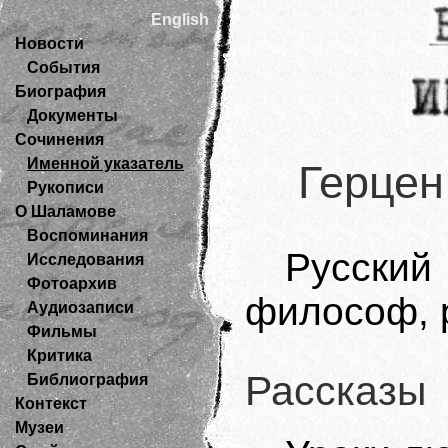
English
Новости
События
Биография
Документы
Сочинения
Именной указатель
Герцен
Рукописи
О Шаламове
Воспоминания
Русски
Исследования
Фотоархив
философ, 
Аудиозаписи
Фильмы
Критика
Рассказы
Библиография
Контекст
Музеи