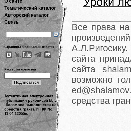
Уроки л
О сайте
Тематический каталог
Авторский каталог
Связь
Все права на
произведени
А.Л.Ригосику
Страницы в социальных сетях
сайта принад
сайта shalam
Рассылка новостей
возможно тол
ed@shalamov.
Аутентичная электронная
средства гра
публикация рукописей В.Т.
Шаламова выполняется на
средства гранта РГНФ No.
11-04-12055в.