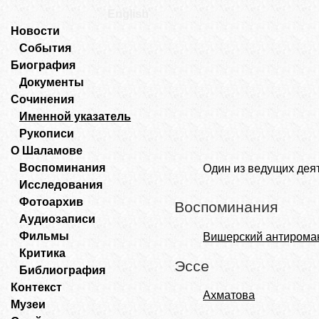
English
Новости
События
Биография
Документы
Сочинения
Именной указатель
Рукописи
О Шаламове
Воспоминания
Один из ведущих деят
Исследования
Фотоархив
Воспоминания
Аудиозаписи
Фильмы
Вишерский антироман
Критика
Эссе
Библиография
Контекст
Ахматова
Музеи