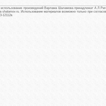
и использование произведений Варлама Шаламова принадлежат А.Л.Риго
а shalamov.ru. Использование материалов возможно только при согласова
3-12112в.