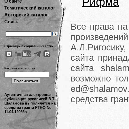
Рифма
О сайте
Тематический каталог
Авторский каталог
Связь
Все права на
произведени
А.Л.Ригосику
Страницы в социальных сетях
сайта принад
сайта shalam
Рассылка новостей
возможно тол
ed@shalamov.
Аутентичная электронная
средства гра
публикация рукописей В.Т.
Шаламова выполняется на
средства гранта РГНФ No.
11-04-12055в.