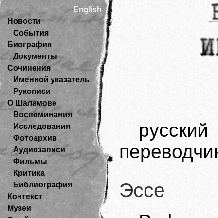
English
Новости
События
Биография
Документы
Сочинения
Именной указатель
Рукописи
О Шаламове
Воспоминания
русский 
Исследования
Фотоархив
переводчик
Аудиозаписи
Фильмы
Критика
Эссе
Библиография
Контекст
Музеи