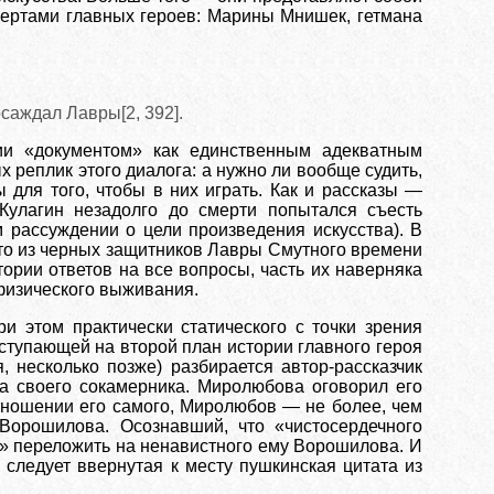
чертами главных героев: Марины Мнишек, гетмана
саждал Лавры[2, 392].
ии «документом» как единственным адекватным
 реплик этого диалога: а нужно ли вообще судить,
для того, чтобы в них играть. Как и рассказы —
 Кулагин незадолго до смерти попытался съесть
 рассуждении о цели произведения искусства). В
, кто из черных защитников Лавры Смутного времени
тории ответов на все вопросы, часть их наверняка
 физического выживания.
и этом практически статического с точки зрения
ступающей на второй план истории главного героя
 несколько позже) разбирается автор-рассказчик
а своего сокамерника. Миролюбова оговорил его
тношении его самого, Миролюбов — не более, чем
Ворошилова. Осознавший, что «чистосердечного
й» переложить на ненавистного ему Ворошилова. И
, следует ввернутая к месту пушкинская цитата из