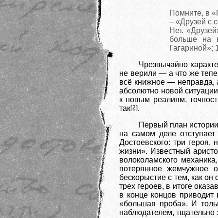
Помните, в «П
– «Друзей с 
Нет. «Друзей
больше на в
Гагариной»; 1
Чрезвычайно характе
не верили — а что же тепе
всё книжное — неправда, 
абсолютно новой ситуации
к новым реалиям, точност
так
[2]
.
Первый план истории
на самом деле отступает
Достоевского: три героя,
жизни». Известный аристо
волоколамского механика
потерянное жемчужное о
бескорыстие с тем, как он
трех героев, в итоге оказ
в конце концов приводит 
«большая проба». И толь
наблюдателем, тщательно 