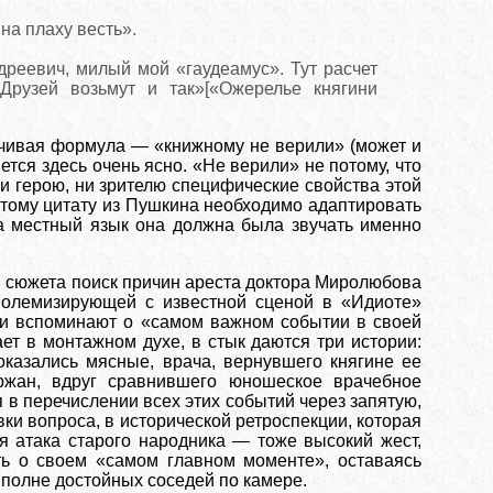
 на плаху весть».
ндреевич, милый мой «гаудеамус». Тут расчет
Друзей возьмут и так»[«Ожерелье княгини
ечивая формула — «книжному не верили» (может и
ется здесь очень ясно. «Не верили» не потому, что
ни герою, ни зрителю специфические свойства этой
этому цитату из Пушкина необходимо адаптировать
на местный язык она должна была звучать именно
я сюжета поиск причин ареста доктора Миролюбова
полемизирующей с известной сценой в «Идиоте»
еди вспоминают о «самом важном событии в своей
ет в монтажном духе, в стык даются три истории:
оказались мясные, врача, вернувшего княгине ее
ржан, вдруг сравнившего юношеское врачебное
 в перечислении всех этих событий через запятую,
вки вопроса, в исторической ретроспекции, которая
ая атака старого народника — тоже высокий жест,
ить о своем «самом главном моменте», оставаясь
полне достойных соседей по камере.