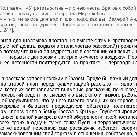
олтаве»... «Утратить жизнь – и с нею честь. Врагов с собой
собой на плаху весть», – поправил Миролюбов.
» – это читалось для вас и для таких, как вы, Валерий А
рагов, чем на друзей. Побольше прихватить врагов. 
, 247].
рная для Шаламова простая, но вместе с тем и противор
рь с ней делать, когда она стала частью рассказа?) проявля
а потому что книжная мудрость не в состоянии объяснить 
 — тюрьмы с допросами, лагерного «чистого воздуха». По
ь её неточности подтвердится на практике. В переводе 
 в рассказе устроен схожим образом. Вроде бы важный дл
 на второй план перед кульминацией рассказа — явно 
 на которых останавливает внимание рассказчик, по очер
телевский рецепт по смешению высокого и низкого работа
, обнаружившего, что у него вместо овощных консервов 
жерелье и бывшего председателя общества политкато
 сам «первую свою бомбу бросал в Крыму». Глубокая ирония
авшихся в одной камере, в самой абсурдности такой постано
всех троих в одну и ту же точку. Пусть и террористическ
ко четвертый персонаж, сам рассказчик, избегает говор
замаскировавшим свой сарказм в отношении, собственно, в