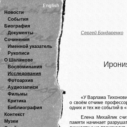
English
Новости
События
Биография
Документы
Сергей Бондаренко
Сочинения
Именной указатель
Рукописи
О Шаламове
Ирони
Воспоминания
Исследования
Фотоархив
Аудиозаписи
Фильмы
«У Варлама Тихонови
Критика
о своём отчиме профессор
Библиография
одних и тех же событий в
Контекст
Елена Михайлик счи
Музеи
памяти начинает разрушат