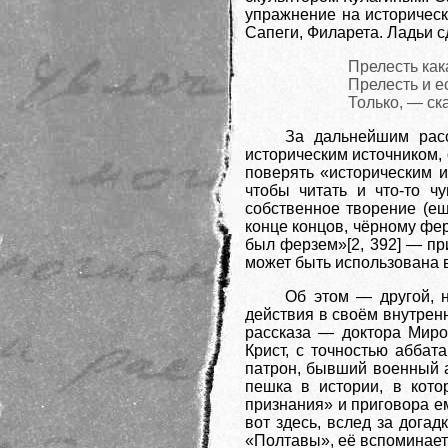
упражнение на историчес
Сапеги, Филарета. Ладьи 
Прелесть кака
Прелесть и е
Только, — ск
За дальнейшим расс
историческим источником, 
поверять «историческим 
чтобы читать и что-то ч
собственное творение (ещ
конце концов, чёрному фер
был ферзем»[2, 392] — при
может быть использована 
Об этом — другой, н
действия в своём внутрен
рассказа — доктора Миро
Крист, с точностью абба
патрон, бывший военный а
пешка в истории, в кот
признания» и приговора е
вот здесь, вслед за дога
«Полтавы», её вспоминает