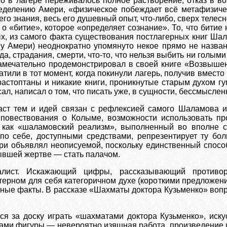
о в лагере переживалось полное растворение, отказ в во
ределению Амери, «физическое побеждает всё метафизиче
 его знания, весь его душевный опыт, что-либо, сверх телес
о «битие», которое «определяет сознание». То, что битие 
ых, из самого факта существования постлагерных книг Ша
у Амери) неоднократно упомянуто некое прямо не названн
да, страдания, смерти, что-то, что нельзя выбить ни голым
замечательно продемонстрировал в своей книге «Возвыше
ратили в тот момент, когда покинули лагерь, получив вмест
растоптаны и никакие книги, проникнутые старым духом гу
л, написал о том, что писать уже, в сущности, бессмыслен
аст тем и идей связан с рефлексией самого Шаламова и
 повествования о Колыме, возможности использовать пр
 как «шаламовский реализм», выполненный во вполне с
по себе, доступными средствами, репрезентирует ту бол
и объявлял неописуемой, поскольку единственный способ
бывшей жертве — стать палачом.
алист. Искажающий цифры, рассказывающий противо
ерном для себя категоричном духе (короткими предложени
нные факты. В рассказе «Шахматы доктора Кузьменко» воп
ся за доску играть «шахматами доктора Кузьменко», иск
ами фигуры — невероятно изящная работа, произведение и