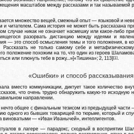
мещения масштабов между рассказами и так называемой р
ивается множество вещей, смежный опыт — языковой и нев
 и читателем. Сама история не может быть рассказана прям
ном случае никак не означает насмешку или какое-либо пр
ремящегося разорвать дистанцию между идеями и явлен
ния — это способ осмысления темы и того положения, в ко
. Рассказать не только самому себе и метафизическом
 его положение похожим на то, что один из героев Шаламо
ться или плюнуть тебе в рожу...»[«Тишина»; 2, 113]
[1]
.
«Ошибки» и способ рассказывания
ала вместо коммуникации, диктует такое количество вну
сказов, что очень трудно обнаружить какую-то исходную ни
равильном направлении.
ь нечто общее с финальным тезисом из предыдущей части 
ию одного из бывших товарищей по тюрьме, который и спус
а виноватыми — «Иван Иванычей», интеллигентов.
ктуалов в лагере — парадокс, сходный в восприятии Ша