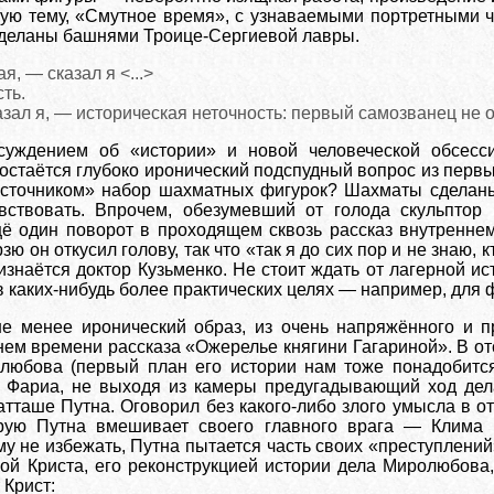
кую тему, «Смутное время», с узнаваемыми портретными 
сделаны башнями Троице-Сергиевой лавры.
я, — сказал я <...>
сть.
азал я, — историческая неточность: первый самозванец не о
уждением об «истории» и новой человеческой обсесс
остаётся глубоко иронический подспудный вопрос из первых
источником» набор шахматных фигурок? Шахматы сделаны 
увствовать. Впрочем, обезумевший от голода скульптор
ё один поворот в проходящем сквозь рассказ внутреннем
зю он откусил голову, так что «так я до сих пор и не знаю
знаётся доктор Кузьменко. Не стоит ждать от лагерной ис
в каких-нибудь более практических целях — например, для
е менее иронический образ, из очень напряжённого и пр
нем времени рассказа «Ожерелье княгини Гагариной». В от
любова (первый план его истории нам тоже понадобится,
та Фариа, не выходя из камеры предугадывающий ход дел
тташе Путна. Оговорил без какого-либо злого умысла в о
орую Путна вмешивает своего главного врага — Клима 
му не избежать, Путна пытается часть своих «преступлени
дкой Криста, его реконструкцией истории дела Миролюбова
 Крист: