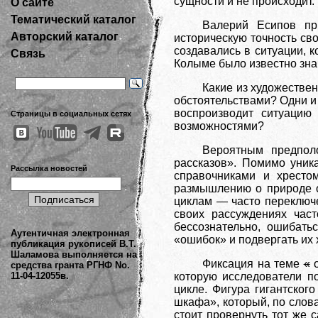
сущности и не происходит.
О сайте
Тематический каталог
Валерий Есипов пр
Авторский каталог
историческую точность св
создавались в ситуации, 
Связь
Колыме было известно зна
Какие из художестве
обстоятельствами? Одни и
воспроизводит ситуацию
Страницы в социальных сетях
возможностями?
Вероятным предпол
рассказов». Помимо уник
Рассылка новостей
справочниками и хресто
размышлению о природе о
циклам — часто переключе
своих рассуждениях час
бессознательно, ошибат
Аутентичная электронная
«ошибок» и подвергать их
публикация рукописей В.Т.
Шаламова выполняется на
Фиксация на теме
«
о
средства гранта РГНФ No.
11-04-12055в.
которую исследователи 
цикле. Фигура гигантског
шкафа», который, по слова
стоит провернуть тот же 