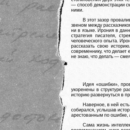
— способ демонстрации с
ними.
В этот зазор провал
звеном между рассказчиком
ни в языке. Ирония в дан
стратегия писателя, ст
человеческого опыта. Иро
рассказать свою историю
современнику, что делает
не знаю, что делать — смея
Идея «ошибки», пров
укоренены в структуре рас
историю развернуться в п
Наверное, в ней ест
собирался, услышав истор
арестованным по ошибке, 
Сама жизнь интелле