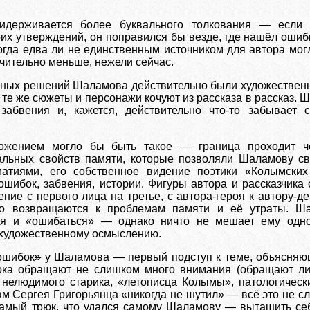
идерживается более буквального толкования — если
оих утверждений, он поправился бы везде, где нашёл ошиб
когда едва ли не единственным источником для автора мог
чительно меньше, нежели сейчас.
нных решений Шаламова действительно были художествен
 те же сюжеты и персонажи кочуют из рассказа в рассказ
 забвения и, кажется, действительно что-то забывает
ожением могло бы быть такое — граница проходит ч
альных свойств памяти, которые позволяли Шаламову св
матиями, его собственное видение поэтики «Колымских
шибок, забвения, истории. Фигуры автора и рассказчика
ние с первого лица на третье, с автора-героя к автору-д
то возвращаются к проблемам памяти и её утраты. Ша
ься и «ошибаться» — однако ничто не мешает ему одно
 художественному осмыслению.
шибок
»
у Шаламова — первый подступ к теме, объясняющ
пока обращают не слишком много внимания (обращают 
о нелюдимого старика, «летописца Колымы», патологическ
м Сергея Григорьянца «никогда не шутил» — всё это не сл
самый трюк, что удался самому Шаламову — вытащить себ