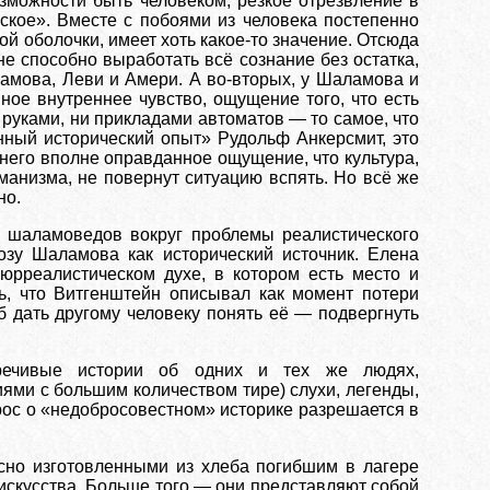
зможности быть человеком, резкое отрезвление в
ское». Вместе с побоями из человека постепенно
ной оболочки, имеет хоть какое-то значение. Отсюда
не способно выработать всё сознание без остатка,
ламова, Леви и Амери. А во-вторых, у Шаламова и
ое внутреннее чувство, ощущение того, что есть
и руками, ни прикладами автоматов — то самое, что
нный исторический опыт» Рудольф Анкерсмит, это
о него вполне оправданное ощущение, что культура,
манизма, не повернут ситуацию вспять. Но всё же
но.
 шаламоведов вокруг проблемы реалистического
озу Шаламова как исторический источник. Елена
юрреалистическом духе, в котором есть место и
ь, что Витгенштейн описывал как момент потери
 дать другому человеку понять её — подвергнуть
речивые истории об одних и тех же людях,
ями с большим количеством тире) слухи, легенды,
рос о «недобросовестном» историке разрешается в
усно изготовленными из хлеба погибшим в лагере
скусства. Больше того — они представляют собой