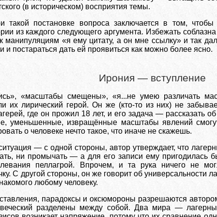
ского (в историческом) восприятия темы.
и такой постановке вопроса заключается в том, чтобы
рии из каждого следующего аргумента. Избежать соблазна 
 манипуляциям «я ему цитату, а он мне ссылку» и так дале
 и постараться дать ей проявиться как можно более ясно.
Ирония — вступление
сь», «масштабы смещены», «я...не умею различать ма
и их лирический герой. Он же (кто-то из них) не забывае
агерей, где он прожил 18 лет, и его задача — рассказать о
ные, уменьшенные, извращённые масштабы явлений смогут
вать о человеке нечто такое, что иначе не скажешь.
ситуация — с одной стороны, автор утверждает, что лагер
ать, ни промычать — а для его записи ему пригодилась б
левания пеллагрой. Впрочем, и та рука ничего не мог
чку. С другой стороны, он же говорит об универсальности ла
акомого любому человеку.
тавления, парадоксы и оксюмороны разрешаются автором
веческий разделены между собой. Два мира — лагерный
езисов возникает напряжение, потому что их сравнение о