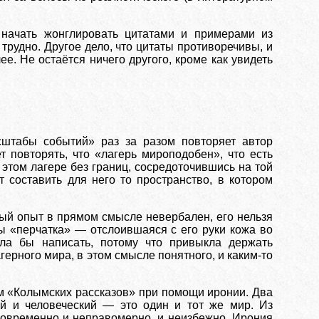
 начать жонглировать цитатами и примерами из
трудно. Другое дело, что цитаты противоречивы, и
е. Не остаётся ничего другого, кроме как увидеть
сштабы событий» раз за разом повторяет автор
т повторять, что «лагерь мироподобен», что есть
б этом лагере без границ, сосредоточившись на той
 составить для него то пространство, в котором
ный опыт в прямом смысле невербален, его нельзя
ы «перчатка» — отслоившаяся с его руки кожа во
ла бы написать, потому что привыкла держать
герного мира, в этом смысле понятного, и каким-то
 «Колымских рассказов» при помощи иронии. Два
 и человеческий — это один и тот же мир. Из
дновременно и неправомерно, и неизбежно. Ирония