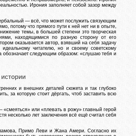
еальностью. Ирония заполняет собой зазор между
ербальный — всё, что может послужить связующим
о, потому что прямого пути к ней нет ни в опыте,
инижение темы, в большей степени это творческая
иями, находящимися по разную сторону от его
тором оказывается автор, взявший на себя задачу
у идеальному читателю, но и своему советскому
ва обозначает следующим образом: «слушаю тебя и
 истории
тренних и внешних деталей сюжета и так глубоко
ть, за которую стоит дёргать, чтоб заставить всю
— «смеяться» или «плевать в рожу» главный герой
тя несколько лет заключения всё ещё считал себя
ламова, Примо Леви и Жана Амери. Согласно их