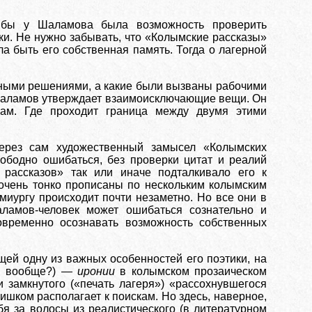
 бы у Шаламова была возможность проверить
ки. Не нужно забывать, что «Колымские рассказы»
ла быть его собственная память. Тогда о лагерной
ными решениями, а какие были вызваны рабочими
. Шаламов утверждает взаимоисключающие вещи. Он
 сам. Где проходит граница между двумя этими
ерез сам художественный замысел «Колымских
ободно ошибаться, без проверки цитат и реалий
 рассказов» так или иначе подталкивало его к
 очень тонко прописаны по нескольким колымским
емиургу происходит почти незаметно. Но все они в
ламов-человек может ошибаться сознательно и
временно осознавать возможность собственных
ей одну из важных особенностей его поэтики, на
ли вообще?) —
иронии
в колымском прозаическом
и замкнутого («печать лагеря») «рассохнувшегося
ишком располагает к поискам. Но здесь, наверное,
я за волосы из реалистического (в литературном