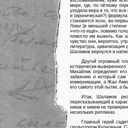
воспоминаниям, хуже всег
мире, где, по чёткому оп
уходила вера в то, что все
и (ироническая?) формула 
становится ясно, во-перв
Леви (в меньшей степени 
«что-то ещё», помимо голо
помогло им выжить. Как 
чувство они, вероятно, ут
литература, цивилизация 
Шаламов вернулся и написа
Другой огромный пл
исторически-выверенного
Михайлик определяет его
забвению и который сам 
коммуникации, а Жан Амер
его самого этой пытке, а 
Итак, Шаламов ре
пересказывающий в характ
никак и никем не провере
нескольких репликах.
Главный герой садит
скульптором Кулагиным. С