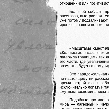
отношении) или позитивист
Большой соблазн пр
рассказов, выстраивая тео
уже потому подталкивают к
иронию в нашем положении
«Масштабы сместили
«Колымских рассказов» ил
лагерь за границами тех л
его части, где увеличен
возможно будет сформулиро
Это парадоксальная 
по-настоящему ни рассказ
время острой фазы забо
исключительно лопату и та
смутным воспоминанием зн
Подобные противопос
мира — лагерный и чело
столкновения двух этих т