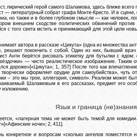
т, лирический герой самого Шаламова, здесь ближе всего п
ст — литературный собрат графа Монте-Кристо. И в сцене, 
риа, но также и в более глубоком смысле — как человек, 
тором внешнем сходстве политических обвинений проти
ся с того света мстить и принимающий для этой цели новы
анимает автора в рассказе «Цикута» (одна из множества а
ш, решают покончить с собой. Один из них, бывший врач
ист Анти берётся рисовать этикетку для бутылки с ядом
звёздочки» — чисто реалистическое изображение. Таким 
лся дороже»[«Цикута»; 1, 357] После того как впечатлени
 творчески оформляет орудие для самоубийства», чуть от
чки – это мы трое, аллегория, символ». Реализм может быт
раиваемый Шаламовым в его рассказах, предмет его особ
у изложению.
Язык и граница (не)знания
еется, «лагерная тема не может быть темой для комедии.
т»[«Афинские ночи»; 2, 411].
ь конкретное и вопросам «сколько ангелов поместятся н