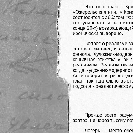
Этот персонаж — Крис
«Ожерелье княгини...» Кри
соотносится с аббатом Фа
спекулировать и на неко
конца 20-х) возвращающий
иронически выверено.
Вопрос о реализме з
эстонец, литовец и латы
фенола. Художник-модерн
коньячная этикетка «Три 
реализмом. Реализм оказа
когда художник-модернист
Анти говорит: «Три звездо
план, так тщательно выст
подхода к реалистическом
Прежде всего, разум
завтра, ни через тысячу ле
Лагерь — место очен