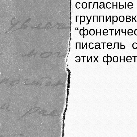
согласны
группир
“фонети
писатель 
этих фонет