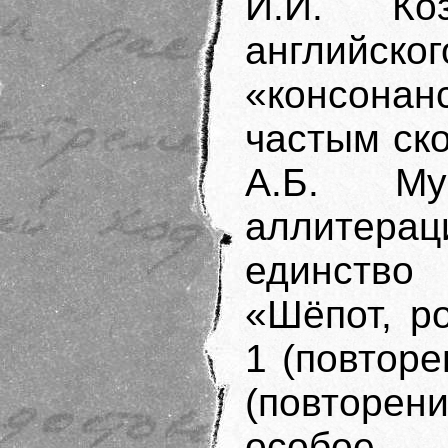
И.И. Ко
английско
«консонан
частым ск
А.Б. Му
аллитер
единство 
«Шёпот, р
1 (повтор
(повторе
особое 