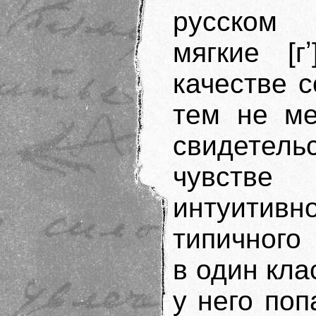
русском 
мягкие [гʼ
качестве со
тем не ме
свидетел
чувств
интуити
типичного
в один клас
у него поп