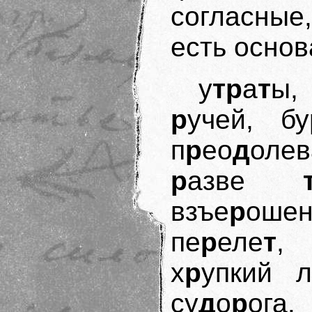
согласные
есть основ
у
тр
а
т
ы,
р
учей, бу
п
р
ео
д
оле
р
азве
взъе
р
оше
пе
р
еле
т
, 
х
р
упкий л
су
д
о
р
ога.