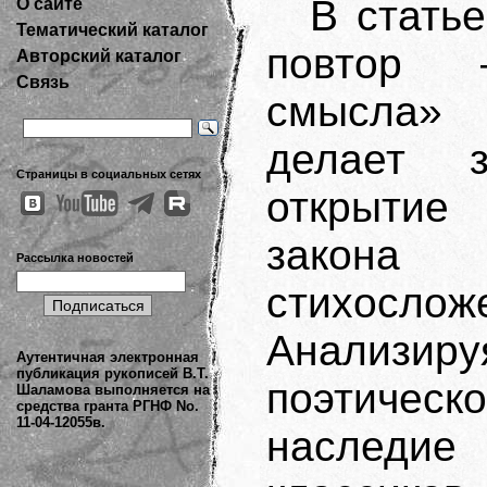
В стать
О сайте
Тематический каталог
повтор
Авторский каталог
Связь
смысла»
делает 
Страницы в социальных сетях
открытие
закона 
Рассылка новостей
стихослож
Анализиру
Аутентичная электронная
публикация рукописей В.Т.
поэтическ
Шаламова выполняется на
средства гранта РГНФ No.
11-04-12055в.
наследи