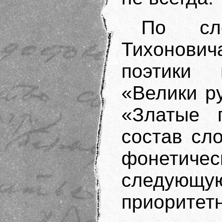
По сл
Тихонович
поэтики 
«Велики р
«Златые г
состав сл
фонетичес
следующ
приоритет