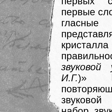
первых с
первые сл
гласные
предст
криста
правил
звуковой
И.Г.
)»
повторяю
звуковой 
набор зву