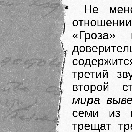
Не мен
отношении
«Гроза»
доверител
содержитс
третий з
второй с
ми
р
а выв
семи из 
трещат тр