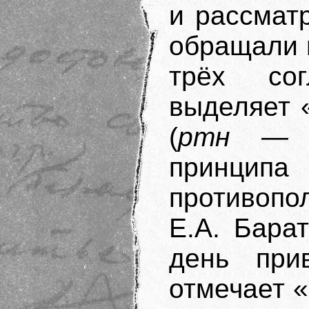
и рассмат
обращали 
трёх со
выделяет 
(
ртн — 
прин
противопо
Е.А. Бара
день пр
отмечает «