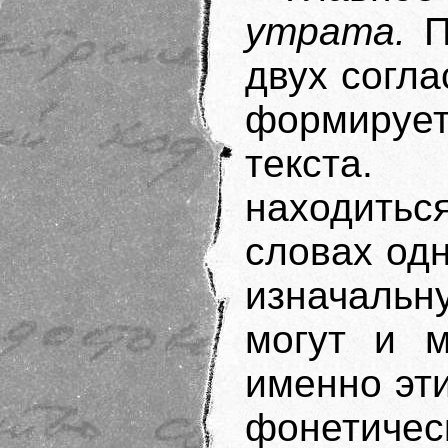
утрата.
П
двух согл
формиру
текста.
находиться
словах одн
изначальн
могут и м
именно эти
фонетиче