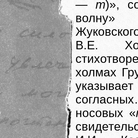
— т
)», 
волну» 
Жуковско
В.Е. Хо
стихотво
холмах Гр
указыва
согласных
носовых «
свидетельс