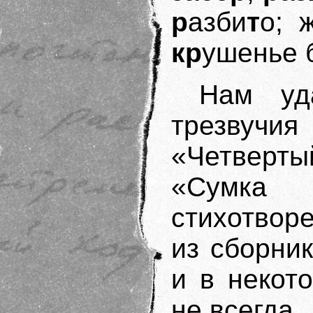
р
азби
т
о; 
кр
ушенье 
Нам уд
трезвуч
«Четверты
«Сумка
стихотвор
из сборни
и в некот
не всегда.