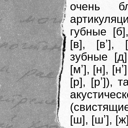
очень б
артикуляц
губные [б],
[в], [вʼ],
зубные [д],
[мʼ], [н], [
[р], [рʼ])
акустич
(свистящие 
[ш], [шʼ], [ж]