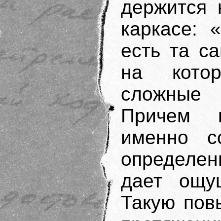
держится 
каркасе: 
есть та с
на кото
сложные
Причем к
именно со
определен
дает ощу
Такую пов