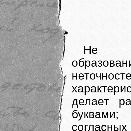
Не им
образован
неточнос
характери
делает р
буквами
согласн