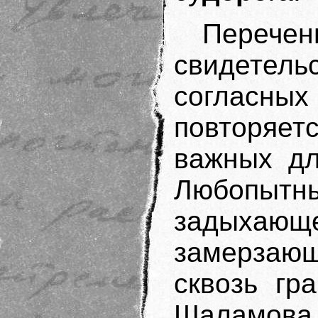
Перече
свидетель
согласных
повторяет
важных дл
Любопытны
задыхаю
замерза
сквозь гр
Шаламова