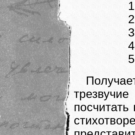
1
2
3
4
5
Получа
трезвучи
посчитать
стихотв
представ