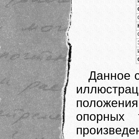
Данное 
иллюстр
положени
опорных 
произведе