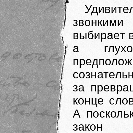
Удивите
звонким
выбирает в
а глухо
предполо
сознатель
за превра
конце сло
А посколь
закон о