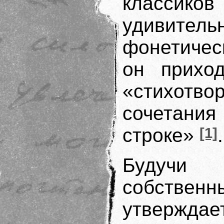
класси
удивитель
фонетичес
он прихо
«стихотво
сочетания
строке»
[1]
.
Будучи 
собственн
утверждае