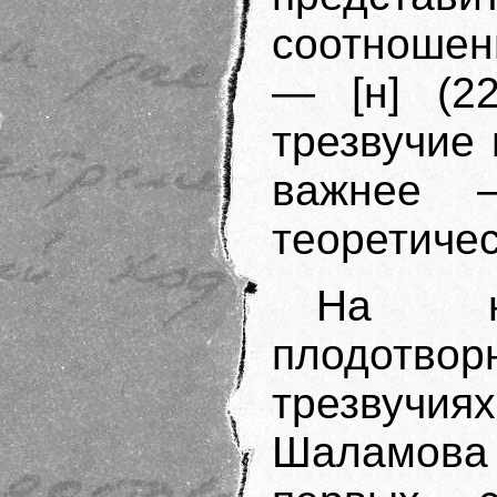
соотношени
— [н] (22
трезвучие 
важнее 
теоретиче
На н
плодотвор
трезвучия
Шаламова