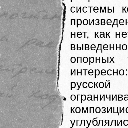
системы к
произведе
нет, как н
выведенн
опорных 
интересно
русской
ограничи
компози
углубляли