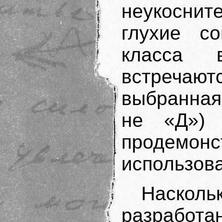
неукоснит
глухие с
класса 
встречают
выбранная
не «Д») 
продемон
использова
Насколь
разработа