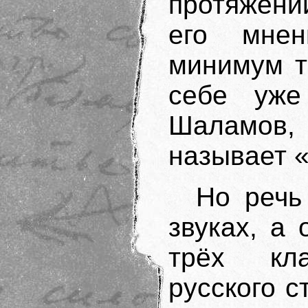
протяжени
его мне
минимум т
себе уже
Шаламов,
называет 
Но речь
звуках, а
трёх кл
русского 