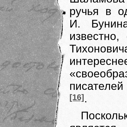
ручья в о
И. Буни
известно,
Тихонович
интере
«своеоб
писателей
[16]
.
Посколь