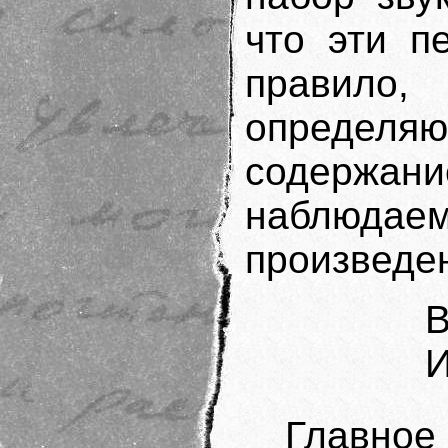
что эти п
правило,
определ
содержани
наблюдае
произведе
В
И
Главное