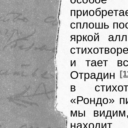
приобрет
сплошь по
яркой ал
стихотвор
и тает вс
Отрадин
[1
в стихот
«Рондо» п
мы видим,
находит