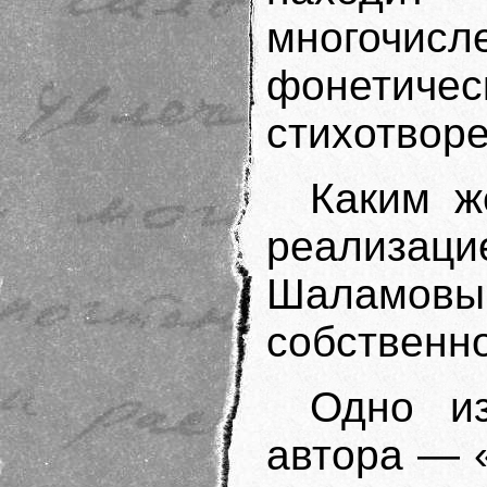
многочис
фонети
стихотворе
Каким ж
реализ
Шаламовы
собственн
Одно и
автора — 