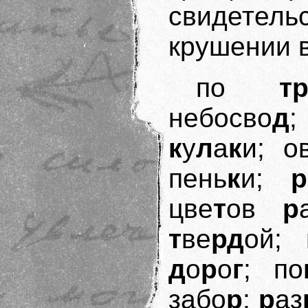
свидетел
крушении в
по
т
небосво
д
;
к
у
л
а
к
и; о
пень
к
и;
р
цве
т
ов
р
т
ве
рд
ой; 
д
о
р
о
г
; по
забо
р
;
р
аз