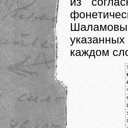
из согла
фонетичес
Шаламов
указанных
каждом сл