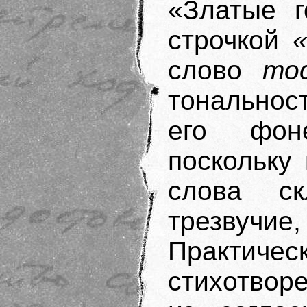
«Златые 
строчкой
слово
то
тональност
его фоне
поскольку
слова ск
трезвучие
Практи
стихотвор