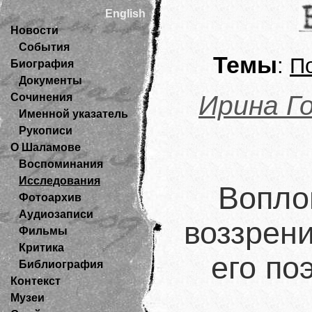
English
Новости
События
Темы
:
П
Биография
Документы
Ирина Г
Сочинения
Именной указатель
Рукописи
О Шаламове
Воспоминания
Исследования
Вопло
Фотоархив
Аудиозаписи
воззрен
Фильмы
Критика
его по
Библиография
Контекст
Музеи