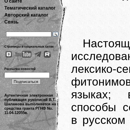
О сайте
Тематический каталог
Авторский каталог
Связь
Настоя
Страницы в социальных сетях
исследова
лексико
Рассылка новостей
фитонимов
языках; 
Аутентичная электронная
публикация рукописей В.Т.
способы с
Шаламова выполняется на
средства гранта РГНФ No.
11-04-12055в.
в русском