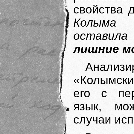
свойства 
Колыма 
оставил
лишние 
Анализи
«Колымски
его с пе
язык, мо
случаи ис