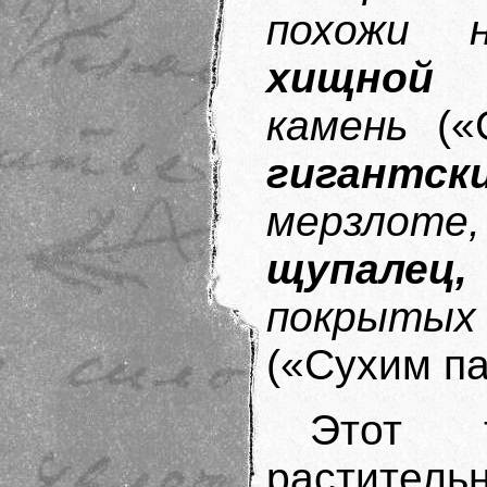
похожи
хищной 
камень
(«
гигантс
мерзлоте,
щупалец,
покрытых 
(«Сухим па
Этот 
растител