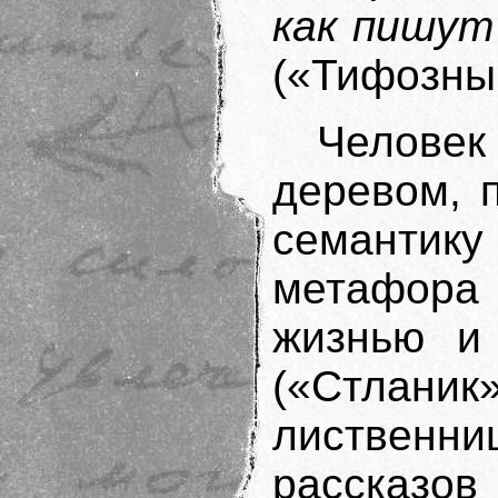
как пишут
(«Тифозны
Челове
деревом, 
семантик
метафора
жизнью и 
(«Стла
лиственни
рассказов