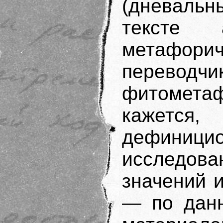
(дневальн
тексте 
метафор
перево
фитометафо
кажется
дефиниц
исследо
значений 
— по данн