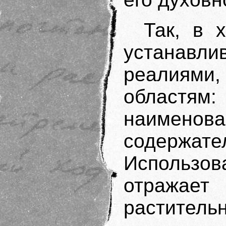
Так, в 
устанавл
реалиями
областя
наиме
содержате
Использ
отражает 
растител