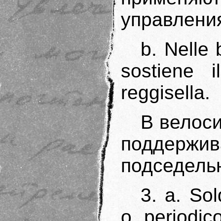
управлени
b. Nelle 
sostiene 
reggisella.
B велоси
поддер
подседель
3. a. Sol
o periodic