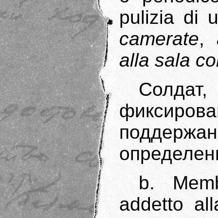
pulizia di 
camerate
,
alla sala c
Солда
фиксир
поддерж
определен
b. Memb
addetto all