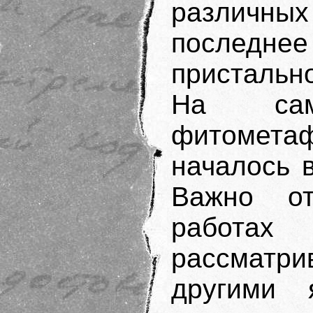
различных
последнее
пристальн
На сам
фитомет
началось в
Важно от
работ
рассматри
другими 