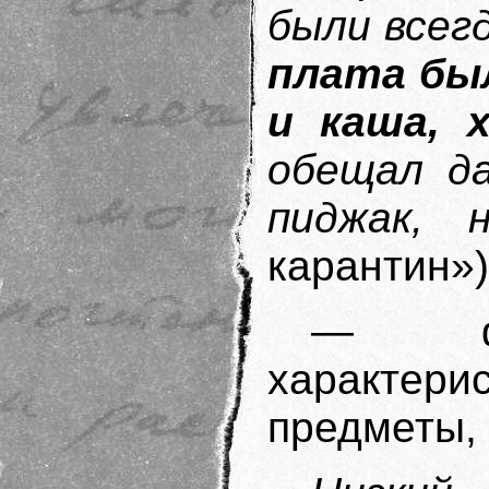
были всег
плата был
и каша, 
обещал да
пиджак,
карантин»)[
— физ
характе
предметы,