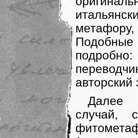
оригиналь
итальянс
метафору
Подобные 
подробн
переводч
авторский
Далее 
случай, 
фитоме