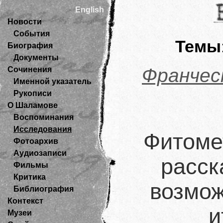
English
Новости
События
Темы
Биография
Документы
Франчес
Сочинения
Именной указатель
Рукописи
О Шаламове
Воспоминания
Исследования
Фитоме
Фотоархив
Аудиозаписи
расск
Фильмы
Критика
возмож
Библиография
Контекст
и
Музеи