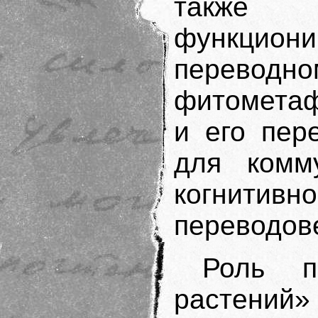
также
функциони
переводно
фитометаф
и его пер
для комму
когнити
переводов
Роль п
растени