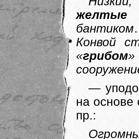
Низкий,
желтые 
бантиком
Конвой ст
«
грибом
»
сооружен
— уподо
на основе
пр.:
Огромн