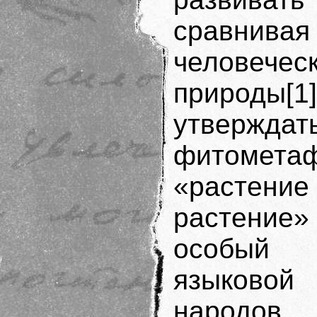
сравнив
человечес
природы[1]
утвержд
фитомет
«растение
растени
особый 
языковой
народов.