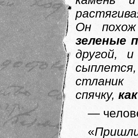
растягив
Он похо
зеленые 
другой, 
сыплется
стланик
спячку,
ка
— челов
«
Пришл