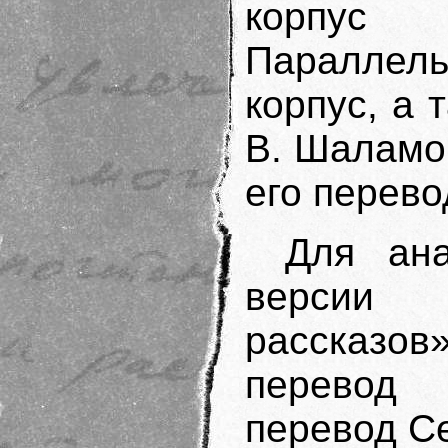
корпус
Параллел
корпус, а 
В. Шаламо
его перево
Для ан
версии 
рассказо
перевод
перевод Се