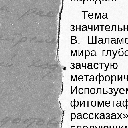
Тема 
значитель
В. Шаламо
мира глуб
зачастую
метафор
Испол
фитомет
рассказ
следующ