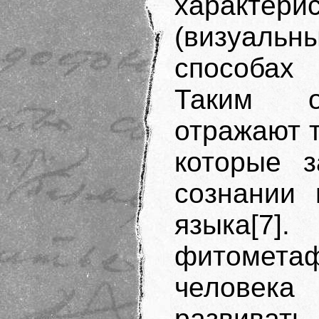
характ
(визуальны
способах 
Таким о
отражают т
которые 
сознании 
языка[
фитомета
человека
развивать 