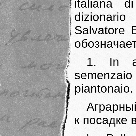
italiana 
dizionari
Salvatore B
обозначает
1. In a
semenzaio 
piantonaio.
Аграрны
к посадке 