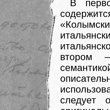
В перв
содержи
«Колымски
итальянск
итальян
втором 
семант
описат
использ
следует о