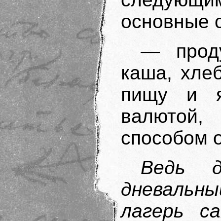
основные 
— проду
каша, хле
пищу и я
валютой,
способом 
Ведь 
дневальн
лагерь с