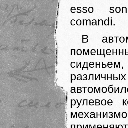
esso sono
comandi.
В авто
помещенн
сиденьем,
различ
автомоби
рулевое к
механи
применя