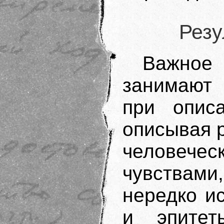
Резу
Важное
занимают
при опис
описывая р
человеч
чувствами
нередко и
и эпитеты