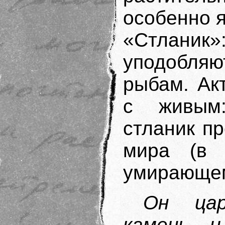
особенно я
«Стланик
уподобля
рыбам. Ак
с живым
стланик пр
мира (в 
умирающем
Он цар
камень и