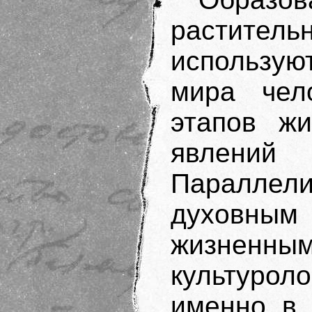
раститель
использу
мира чело
этапов жи
явлений
Параллел
духовным
жизненным
культуро
именно в 