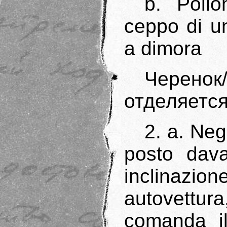
b. Poll
ceppo di un
a dimora
Черен
отделяется
2. a. Neg
posto dava
inclinazio
autovettura,
comanda i