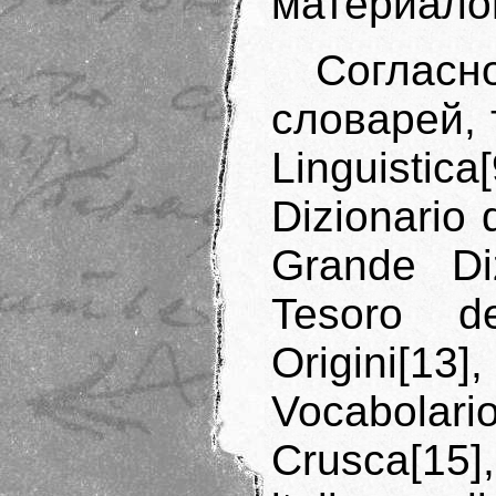
материало
Соглас
словарей, т
Linguistic
Dizionario d
Grande Diz
Tesoro de
Origini[13
Vocabolar
Crusca[15