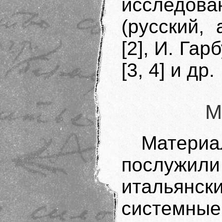
исследов
(русский,
[2], И. Гар
[3, 4] и др.
М
Матер
послужил
итальянск
системны