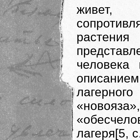
живет, 
сопротивля
растения
представл
человека 
описание
лагерно
«новояза»
«обесчел
лагеря[5, с.