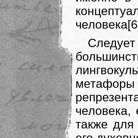
концептуа
человека[6
Следу
большинс
лингвок
метафор
репрезент
человека, 
также для
его духовн