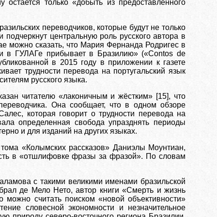
у остается только «добыть из предоставленного
разильских переводчиков, которые будут не только
 подчеркнут центральную роль русского автора в
чае можно сказать, что Мария Фернанда Родригес в
и в ГУЛАГе прибывает в Бразилию» («Contos de
опубликованной в 2015 году в приложении к газете
кивает трудности перевода на португальский язык
сителям русского языка.
казан читателю «лаконичным и жёстким» [15], что
переводчика. Она сообщает, что в одном обзоре
Салес, которая говорит о трудности перевода на
овала определенная свобода упразднять периоды
ерно и для изданий на других языках.
о тома «Колымских рассказов» Даниэлы Моунтиан,
ость в «отшлифовке фразы за фразой». По словам
 Шаламова с такими великими именами бразильской
брал де Мело Нето, автор книги «Смерть и жизнь
то можно считать поиском «новой объективности»
чтение словесной экономности и незначительное
ую природу северо-восточного региона Бразилии,