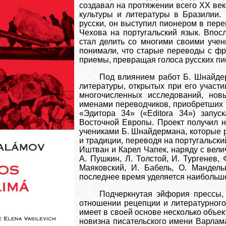
создавал на протяжении всего XX ве
культуры и литературы в Бразилии.
русски, он выступил пионером в перев
Чехова на португальский язык. Впос
стал делить со многими своими учен
понимали, что старые переводы с фр
приемы, превращая голоса русских пис
Под влиянием работ Б. Шнайдер
литературы, открытых при его участи
многочисленных исследований, нов
именами переводчиков, приобретших 
«Эдитора 34» («Editora 34») запус
Восточной Европы. Проект получил н
учениками Б. Шнайдермана, которые
и традиции, переводя на португальски
Иштван и Карел Чапек, наряду с вел
А. Пушкин, Л. Толстой, И. Тургенев, 
Маяковский, И. Бабель, О. Мандел
последнее время уделяется наибольше
Подчеркнутая эйфория прессы, 
отношении рецепции и литературного
имеет в своей основе несколько объе
новизна писательского имени Варлам