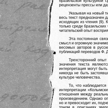
бразильской культурной с
рецензенты прессы или даж
Указывая на новый ти
весь текст предназначен д
исходящих из чтения |9).
только среди бразильских
читательский опыт восприя
Эта постоянная связ
смысл и огромную значимос
весомых авторов в русск
публикаций переводов Ф. Д
Трехсторонний опыт ч
значения текста являют
интерпретация могут быть
никогда не быть застоявш
культуре человечества.
То, что наблюдается
интерпретации «Колымских
отношения между реальны
произведением. Однако оп
но и превосходит их, под
тоном в описаниях звер