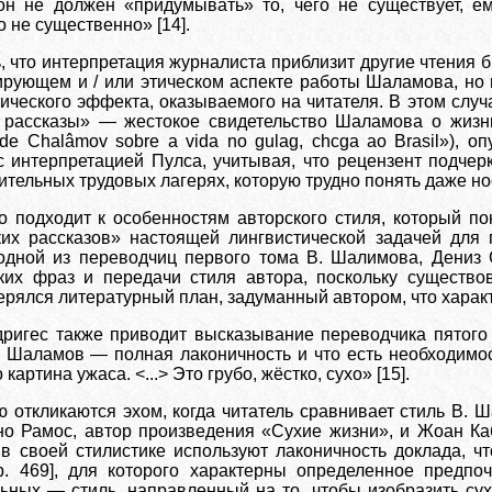
он не должен «придумывать» то, чего не существует, ем
о не существенно» [14].
 что интерпретация журналиста приблизит другие чтения б
рующем и / или этическом аспекте работы Шаламова, но и
тического эффекта, оказываемого на читателя. В этом слу
 рассказы» — жестокое свидетельство Шаламова о жизн
l de Chalâmov sobre a vida no gulag, chcga ao Brasil»), 
с интерпретацией Пулса, учитывая, что рецензент подчер
ительных трудовых лагерях, которую трудно понять даже но
о подходит к особенностям авторского стиля, который по
их рассказов» настоящей лингвистической задачей для 
 одной из переводчиц первого тома В. Шалимова, Дениз 
тких фраз и передачи стиля автора, поскольку существ
ерялся литературный план, задуманный автором, что характ
дригес также приводит высказывание переводчика пятог
В. Шаламов — полная лаконичность и что есть необходим
картина ужаса. <...> Это грубо, жёстко, сухо» [15].
ю откликаются эхом, когда читатель сравнивает стиль В.
но Рамос, автор произведения «Сухие жизни», и Жоан Ка
в своей стилистике используют лаконичность доклада, ч
 р. 469], для которого характерны определенное предпо
ьных — стиль, направленный на то, чтобы изобразить сух