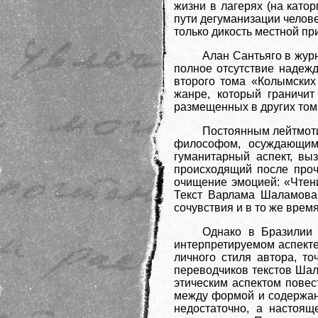
жизни в лагерях (на като
пути дегуманизации челове
только дикость местной п
Алан Сантьяго в журн
полное отсутствие надежд
второго тома «Колымских
жанре, который граничит
размещенных в других том
Постоянным лейтмоти
философом, осуждающим 
гуманитарный аспект, вы
происходящий после прочт
очищение эмоцией: «Чтение
Текст Варлама Шаламова 
сочувствия и в то же врем
Однако в Бразилии 
интерпретируемом аспекте
личного стиля автора, т
переводчиков текстов Шал
этическим аспектом повес
между формой и содержани
недостаточно, а настоящ