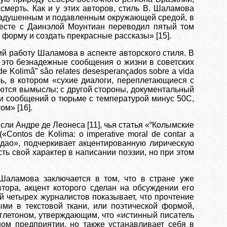
смерть. Как и у этих авторов, стиль В. Шаламова
я задушенным и подавленным окружающей средой, в
месте с Даинэлой Моунтиан переводил пятый том
 форму и создать прекрасные рассказы» [15].
й работу Шаламова в аспекте авторского стиля. В
 это безнадежные сообщения о жизни в советских
de Kolimâ” sâo relates desesperançados sobre a vida
иль, в котором «сухие диалоги, переплетающиеся с
яются вымыслы; с другой стороны, документальный
и сообщений о тюрьме с температурой минус 50С,
м» [16].
ысли Андре де Леонеса [11], чья статья «“Колымские
Contos de Kolima: о imperative moral de contar a
тадао», подчеркивает акцентированную лирическую
ть свой характер в написании поэзии, но при этом
Шаламова заключается в том, что в стране уже
тора, акцент которого сделан на обсуждении его
й четырех журналистов показывает, что прочтение
ми в текстовой ткани, или поэтической формой,
Эаглетоном, утверждающим, что «истинный писатель
ном предприятии, но также устанавливает себя в