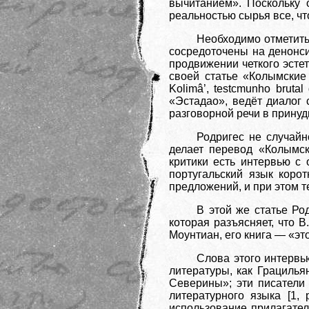
вычитанием». Поскольку 
реальностью сырья все, чт
Необходимо отметить,
сосредоточены на денонси
продвижении четкого эсте
своей статье «Колымские
Kolimâ’, testcmunho bruta
«Эстадао», ведёт диалог 
разговорной речи в принуд
Родригес не случайн
делает перевод «Колымск
критики есть интервью с
португальский язык коро
предложений, и при этом т
В этой же статье Ро
которая разъясняет, что 
Моунтиан, его книга — «это 
Слова этого интервь
литературы, как Грацилья
Северины»; эти писатели 
литературного языка [1,
использование прилагател