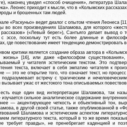
рге), наконец увидел «способ очищения», литература Шал
ка». Леонес приходит к мысли, что в «Колымских рассказах
рироды и брошенных там людей.
але «Раскуньо» ведет диалог с опытом чтения Леонеса [11]
ы во всех произведениях Шаламова, для которого «жесто
 рассказов» («Левый берег»), Сантьяго делает вывод о 
 с эссе, поскольку тут есть более длинные и философ
ах, где повествование имеет тенденцию демонстрировать в
вом критики является создание образа автора в «Колымски
жизнь» [16], или даже «философом существования», 
зываемый у читателя эстетическим текстом. Это подтвер
ения текста, включает в себя эмпатию читателя к произ
 — это не открытие того, что означает текст, но процесс 
подразумевает встречу с трагическим и нечеловеческим 
я вызывает ужас от жестокого тона описываемых повествов
есть еще один вид интерпретации Шаламова, так наз
 изучается сильное аналитическое содержание внутренних
очнее — акцентирующее четкость и объективный тон, вы
амова, в другой своей статье, также опубликованной в «
твований Шаламова и эстетическим аспектом литературног
ем литературного текста, который в то же время показыв
ее требует правды», не пренебрегает каденцией и поэ