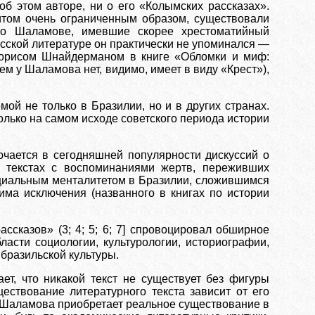
об этом авторе, ни о его «Колымских рассказах».
ритом очень ограниченным образом, существовали
 о Шаламове, имевшие скорее хрестоматийный
усской литературе он практически не упоминался —
Борисом Шнайдерманом в книге «Обломки и миф:
ием у Шаламова нет, видимо, имеет в виду «Крест»),
ой не только в Бразилии, но и в других странах.
лько на самом исходе советского периода истории
ючается в сегодняшней популярности дискуссий о
о текстах с воспоминаниями жертв, переживших
оциальным менталитетом в Бразилии, сложившимся
има исключения (названного в книгах по истории
ссказов» (3; 4; 5; 6; 7] спровоцировал обширное
ласти социологии, культурологии, историографии,
 бразильской культуры.
дает, что никакой текст не существует без фигуры
уществование литературного текста зависит от его
ма Шаламова приобретает реальное существование в