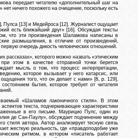
амова передает читателю «дополнительный шаг на
» нет ничего похожего на очищение, поскольку есть
, Пулса [13] и Медейроса [12]. Журналист ощущает
кий есть ближайший друг» [16]. Обсуждая тексты
том, что эти произведения Шаламова написаны в
ские размышления, в отличие от произведений,
 первую очередь дикость человеческих отношений.
х рассказах», которого можно назвать «этическим
при этом в качестве отправной точки берется
ждает мысль о том, что процесс интерпретации,
ведению, которое вызывает у него катарсис, или
ощущения того, что он делает с нами» [8, р. 129].
состоянием бытия, которое требует от читателя
аний.
ываемый «Шаламов лаконичного стиля». В этом
 аспектов текста, подчеркивающее характеристики
раженные в его письме. Маурицио Пулc, один из
Фолия де Сан-Паулу», обсуждает подчинение между
о стиля автора. Автор анализирует тесную связь
ает жесткую реальность, где «правдоподобие уже
тическим ритмом, в котором «писатель работает