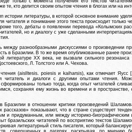
реде только с момента получения его текстов читателям
е те, кто делится своим опытом чтения в блогах или на ин
п истории литературы, в которой основное внимание уделяе
ля читателя и понимание этого текста происходит только ч
 Кроме того, дебаты о появлении перевода «Колымских ра
 читателей, но и диалогу с уже сделанными интерпретация
тия.
ь между разнообразными дискуссиями о произведении пр
ть в Бразилии. В то же время опубликованные ранее произ
ой литературе XX века, не вызвали сильного резонанса
остоевского, Л. Толстого или А. Чехова.
тения (aislltesis. poiesis и kaiharsis), как отмечает Яус
ся читатель и диалоги с другими опытами чтения. Мож
 сформированы только тогда, когда опыт читателей сливае
имся, сохраняя ему жизнь во времени и в пространстве, 
 в Бразилии в отношении критики произведений Шаламова
 рассказов» показывают, что в стране существует тенде
м и придуманным, или между историко-биографическим 
ыт бразильских читателей по восприятию текстов Шаламов
черкивая литературный стиль писателя, который балансиру
ств, совершенных в лагерях, раскрывая, по мнению бо