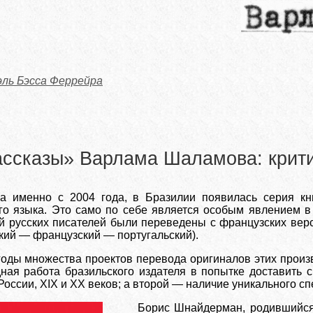
ль Бэсса Феррейра
ссказы» Варлама Шаламова: крити
 а именно с 2004 года, в Бразилии появилась серия кн
го языка. Это само по себе является особым явлением в 
 русских писателей были переведены с французских верси
кий — французский — португальский).
годы множества проектов перевода оригиналов этих прои
ная работа бразильского издателя в попытке доставить 
 России, XIX и XX веков; а второй — наличие уникального с
Борис Шнайдерман, родившийся