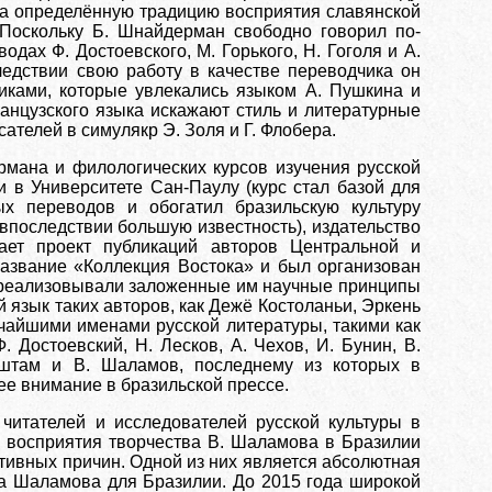
ка определённую традицию восприятия славянской
 Поскольку Б. Шнайдерман свободно говорил по-
одах Ф. Достоевского, М. Горького, Н. Гоголя и А.
ледствии свою работу в качестве переводчика он
иками, которые увлекались языком А. Пушкина и
анцузского языка искажают стиль и литературные
ателей в симулякр Э. Золя и Г. Флобера.
мана и филологических курсов изучения русской
и в Университете Сан-Паулу (курс стал базой для
ых переводов и обогатил бразильскую культуру
впоследствии большую известность), издательство
кает проект публикаций авторов Центральной и
азвание «Коллекция Востока» и был организован
 реализовывали заложенные им научные принципы
й язык таких авторов, как Дежё Костоланьи, Эркень
ичайшими именами русской литературы, такими как
Ф. Достоевский, Н. Лесков, А. Чехов, И. Бунин, В.
ьштам и В. Шаламов, последнему из которых в
е внимание в бразильской прессе.
читателей и исследователей русской культуры в
 восприятия творчества В. Шаламова в Бразилии
ктивных причин. Одной из них является абсолютная
а Шаламова для Бразилии. До 2015 года широкой