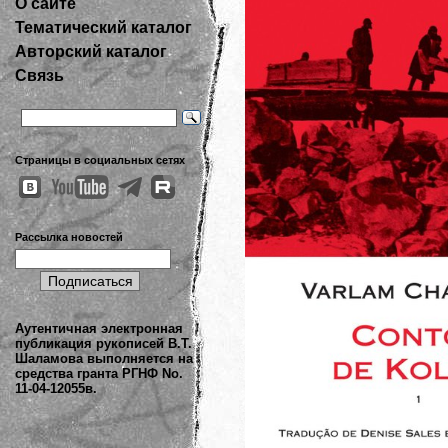
О сайте
Тематический каталог
Авторский каталог
Связь
Страницы в социальных сетях
Рассылка новостей
Аутентичная электронная
публикация рукописей В.Т.
Шаламова выполняется на
средства гранта РГНФ No.
11-04-12055в.