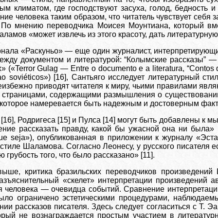
м климатом, где господствуют засуха, голод, бедность и 
яние человека таким образом, что читатель чувствует себ
. По мнению переводчика Моисея Моунтиана, который в
ламов «может извлечь из этого красоту, дать литературную
рнала «Раскуньо» — еще один журналист, интерпретирующи
ежду документом и литературой: “Колымские рассказы” —
(«Terror Gulag — Entre о documento е a literatura, “Contos 
o soviéticos») [16], Сантьяго исследует литературный ст
еизбежно приводят читателя к миру, чьими правилами явл
ми страницами, содержащими размышления о существовани
 которое намеревается быть надежным и достоверным факто
[16], Родригеса [15] и Пулса [14] могут быть добавлены к м
ние рассказать правду, какой бы ужасной она ни была» («
l que seja»), опубликованная в приложении к журналу «Эс
стиле Шаламова. Согласно Леонесу, у русского писателя ес
грубость того, что было рассказано» [11].
выше, критика бразильских переводчиков произведений 
азъяснительный «скелет» интерпретации произведений ав
ия человека — очевидца событий. Сравнение интерпретаци
ыло ограничено эстетическими процедурами, наблюдаемы
нии рассказов писателя. Здесь следует согласиться с Т. 
торый не вознаграждается простым участием в литератур