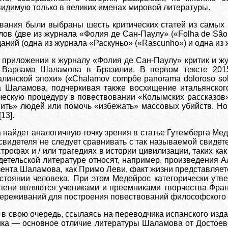
видимую только в великих именах мировой литературы.
вания были выбраны шесть критических статей из самых 
ов (две из журнала «Фолия де Сан-Паулу» («Folha de Sâo 
аний (одна из журнала «Раскуньо» («Rascunho») и одна из 
приложении к журналу «Фолия де Сан-Паулу» критик и жу
 Варлама Шаламова в Бразилии. В первом тексте 201
линской эпохи» («Chalamov compôe panorama doloroso sobr
а Шаламова, подчеркивая также восхищение итальянског
ескую процедуру в повествовании «Колымских рассказов»
ить» людей или помочь «избежать» массовых убийств. Но о
13].
найдет аналогичную точку зрения в статье Гутемберга Мед
свидетеля не следует сравнивать с так называемой свидет
трофах и / или трагедиях в истории цивилизации, таких к
идетельской литературе относят, например, произведения
зента Шаламова, как Примо Леви, факт жизни представляетс
тоянии человека. При этом Медейрос категорически утве
пени являются учениками и преемниками творчества Фран
переживаний для построения повествований философского х
, в свою очередь, ссылаясь на переводчика испанского из
тика — основное отличие литературы Шаламова от Достоевс