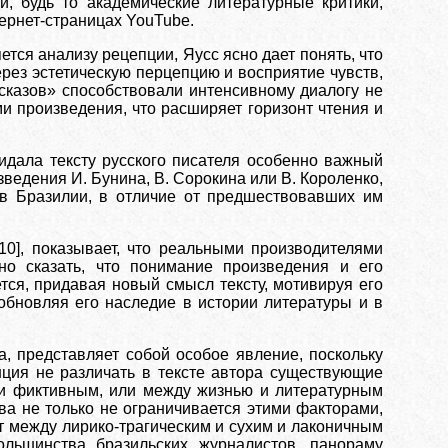
и, будь то академические литературные критики,
тернет-страницах YouTube.
тся анализу рецепции, Яусс ясно дает понять, что
ерез эстетическую перцепцию и восприятие чувств,
ссказов» способствовали интенсивному диалогу не
ми произведения, что расширяет горизонт чтения и
идала тексту русского писателя особенно важный
ведения И. Бунина, В. Сорокина или В. Короленко,
 в Бразилии, в отличие от предшествовавших им
с [10], показывает, что реальными производителями
но сказать, что понимание произведения и его
тся, придавая новый смысл тексту, мотивируя его
обновляя его наследие в истории литературы и в
, представляет собой особое явление, поскольку
нция не различать в тексте автора существующие
и фиктивным, или между жизнью и литературным
а не только не ограничивается этими факторами,
ет между лирико-трагическим и сухим и лаконичным
льшинства бразильских журналистов, панораму