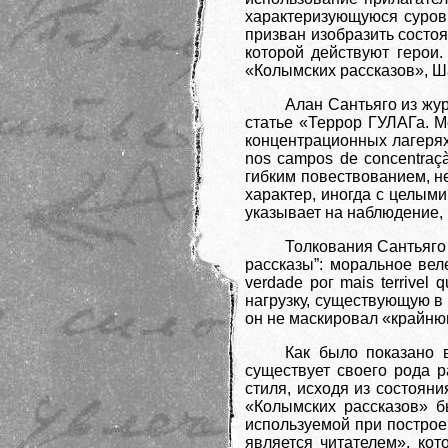
характеризующуюся суровы
призван изобразить состо
которой действуют герои
«Колымских рассказов», Ша
Алан Сантьяго из жу
статье «Террор ГУЛАГа. М
концентрационных лагерях» 
nos campos de concentraçà
гибким повествованием, н
характер, иногда с целы
указывает на наблюдение,
Толкования Сантьяго 
рассказы”: моральное веле
verdade рог mais terrive
нагрузку, существующую в 
он не маскировал «крайнюю 
Как было показано 
существует своего рода р
стиля, исходя из состоян
«Колымских рассказов» б
используемой при построе
является читателем», ко