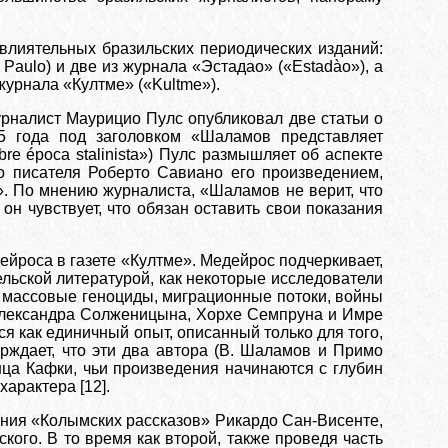
влиятельных бразильских периодических изданий:
Paulo) и две из журнала «Эстадао» («Estadào»), а
журнала «Култме» («Kultme»).
рналист Маурицио Пулс опубликовал две статьи о
5 года под заголовком «Шаламов представляет
e época stalinista») Пулс размышляет об аспекте
о писателя Роберто Савиано его произведением,
. По мнению журналиста, «Шаламов не верит, что
н чувствует, что обязан оставить свои показания
ейроса в газете «Култме». Медейрос подчеркивает,
ельской литературой, как некоторые исследователи
ак массовые геноциды, миграционные потоки, войны
 Александра Солженицына, Хорхе Семпруна и Имре
я как единичный опыт, описанный только для того,
рждает, что эти два автора (В. Шаламов и Примо
ца Кафки, чьи произведения начинаются с глубин
арактера [12].
дания «Колымских рассказов» Рикардо Сан-Висенте,
кого. В то время как второй, также проведя часть