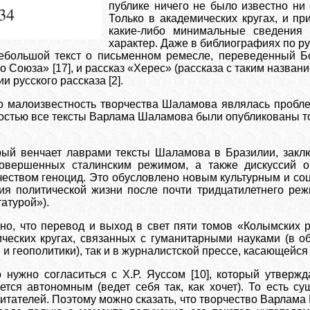
публике ничего не было известно ни 
Только в академических кругах, и п
какие-либо минимальные сведения
характер. Даже в библиографиях по р
небольшой текст о письменном ремесле, переведенный 
о Союза» [17], и рассказ «Херес» (рассказа с таким назван
 русского рассказа [2].
то малоизвестность творчества Шаламова являлась проблем
остью все тексты Варлама Шаламова были опубликованы то
рый венчает лаврами тексты Шаламова в Бразилии, закл
 совершенных сталинским режимом, а также дискуссий 
чеством геноцид. Это обусловлено новым культурным и с
ия политической жизни после почти тридцатилетнего реж
атурой»).
но, что перевод и выход в свет пяти томов «Колымских ра
ческих кругах, связанных с гуманитарными науками (в об
и геополитики), так и в журналистской прессе, касающейся
о нужно согласиться с Х.Р. Яуссом [10], который утверж
яется автономным (ведет себя так, как хочет). То есть с
 читателей. Поэтому можно сказать, что творчество Варла