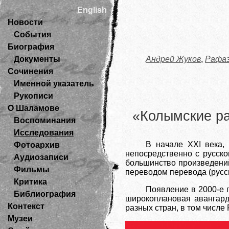
English
Новости
События
Биография
Документы
Андрей Жуков
,
Рафаэ
Сочинения
Именной указатель
Рукописи
О Шаламове
«Колымские ра
Воспоминания
Исследования
В начале XXI века,
Фотоархив
непосредственно с русско
Аудиозаписи
большинство произведений
Фильмы
переводом перевода (русс
Критика
Появление в 2000-е 
Библиография
широкоплановая авангард
Контекст
разных стран, в том числе
Музеи