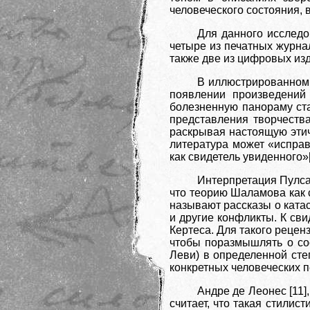
человеческого состояния, 
Для данного исследо
четыре из печатных журнал
также две из цифровых изд
В иллюстрированном 
появлении произведений
болезненную панораму ста
представления творчеств
раскрывая настоящую этич
литература может «исправ
как свидетель увиденного»[
Интерпретация Пулса 
что теорию Шаламова как 
называют рассказы о катас
и другие конфликты. К св
Кертеса. Для такого рецен
чтобы поразмышлять о сос
Леви) в определенной сте
конкретных человеческих 
Андре де Леонес [11]
считает, что такая стилис