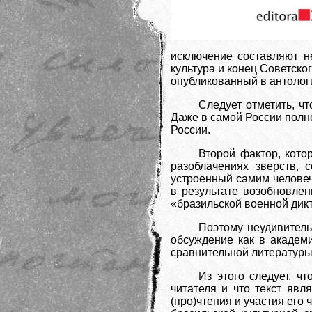
исключение составляют 
культура и конец Советског
опубликованный в антологии
Следует отметить, ч
Даже в самой России полн
России.
Второй фактор, кото
разоблачениях зверств,
устроенный самим челове
в результате возобновлен
«бразильской военной дикт
Поэтому неудивитель
обсуждение как в академи
сравнительной литературы 
Из этого следует, чт
читателя и что текст явл
(про)чтения и участия его