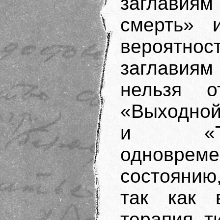
заглавиям
смерть» 
вероятнос
заглавиям
нельзя о
«Выходной
и «Ти
одновреме
состоянию,
так как 
терапия, 