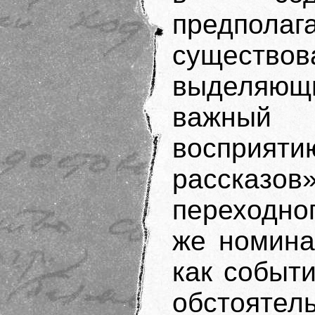
предполаг
существов
выделяющ
важный 
восприя
рассказо
переходног
же номина
как событ
обстоят