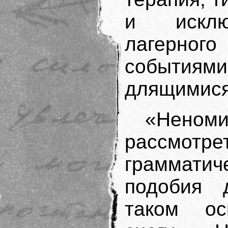
и исклю
лагерног
события
длящимися
«Неноми
рассмотр
грамматич
подобия 
таком ос