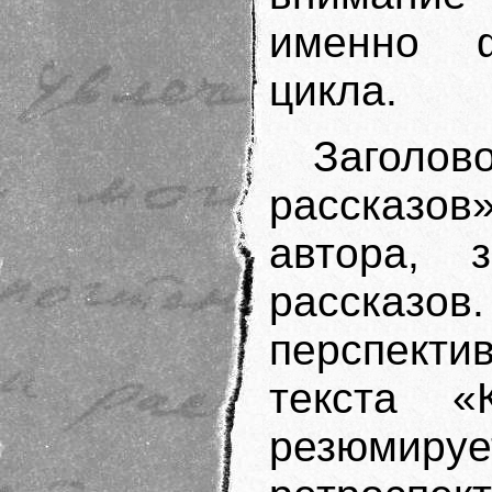
именно ф
цикла.
Заголов
рассказо
автора, з
рассказов
перспект
текста «
резюми