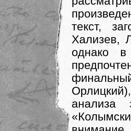
рассмат
произведе
текст, за
Хализев, Л
однако в
предпочте
финальн
Орлицкий)
анализа 
«Колымс
внимани