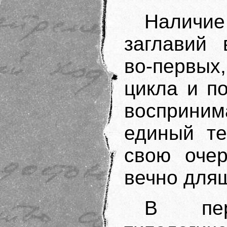
Налич
заглавий 
во-первых
цикла и п
восприним
единый те
свою очер
вечно для
В перс