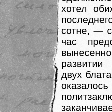
хотел оби
последне
сотне, — 
час предс
вынесенной
развитии
двух блата
оказа
политзаклю
заканчивае