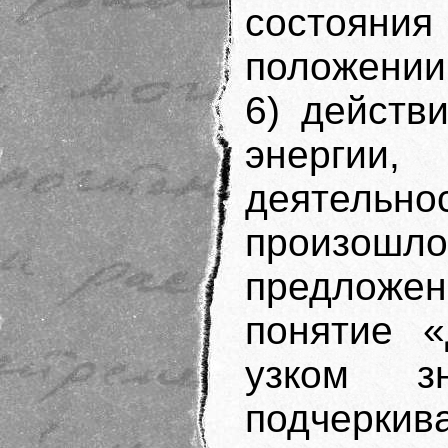
состояния
положении
6) действ
энергии,
деятельн
произо
предлож
понятие «
узком з
подчерки