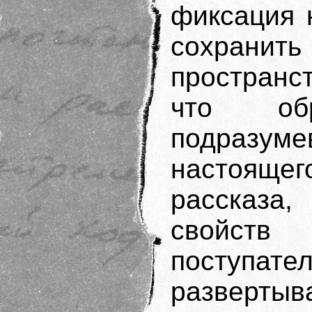
фиксация 
сохрани
пространст
что об
подразуме
настоящег
рассказа,
свойств
поступате
разверты