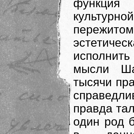
функция 
культурной
пережитом
эстетиче
исполнить
мысли Ша
тысячи пра
справедли
правда тал
один род 