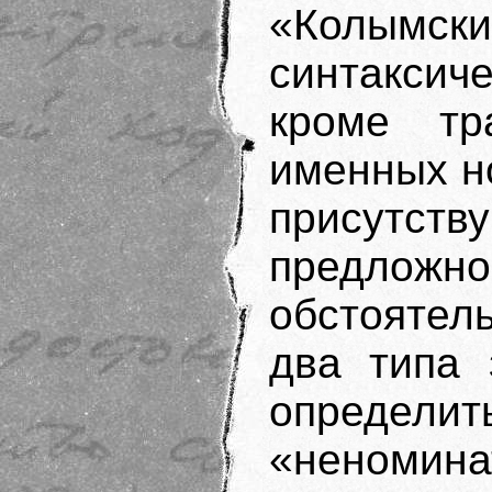
«Колымски
синтаксиче
кроме тр
именных н
присутс
предложно
обстоятел
два типа 
определи
«неномин