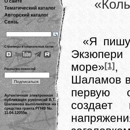
«Колы
О сайте
Тематический каталог
Авторский каталог
Связь
«Я пишу
Страницы в социальных сетях
Экзюпери
море»
[1]
, 
Рассылка новостей
Шаламов в
первую о
Аутентичная электронная
публикация рукописей В.Т.
создает 
Шаламова выполняется на
средства гранта РГНФ No.
11-04-12055в.
напряже