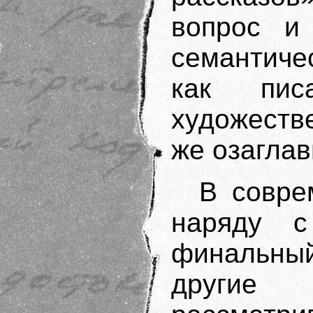
вопрос и
семантиче
как пис
художестве
же озаглав
В совре
наряду с
финальн
другие