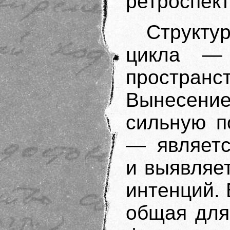
ретроспект
Структу
цикла —
простран
Вынесени
сильную п
— являетс
и выявляет
интенций. 
общая для