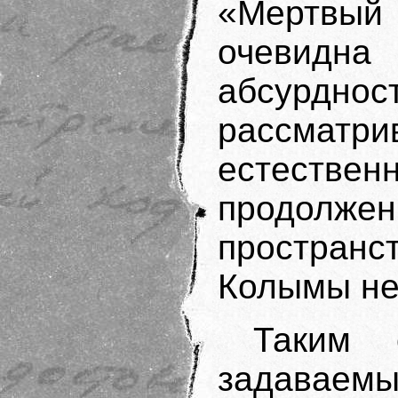
«Мертвы
очевидн
абсур
рассмат
естеств
продол
пространс
Колымы не
Таким 
задавае