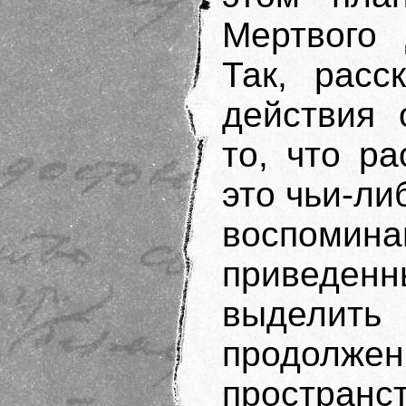
Мертвого 
Так, расс
действия 
то, что р
это чьи-л
воспоми
приведе
выделит
продол
простр