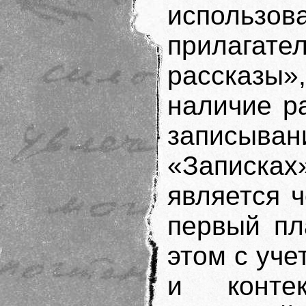
использо
прилага
рассказ
наличие р
записыва
«Записка
является ч
первый пл
этом с уче
и конте