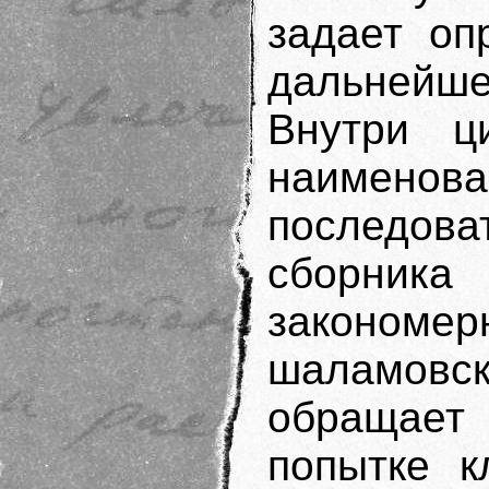
задает оп
дальнейш
Внутри ц
наимено
последо
сборник
закономер
шаламовск
обращает
попытке к