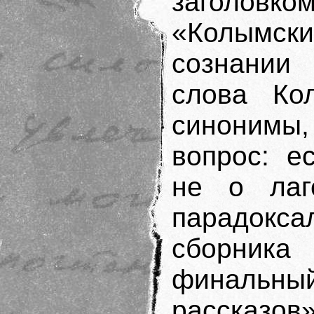
заголовко
«Колымски
сознании
слова Ко
синонимы
вопрос: е
не о лаг
парадокса
сборника
финальны
рассказов»