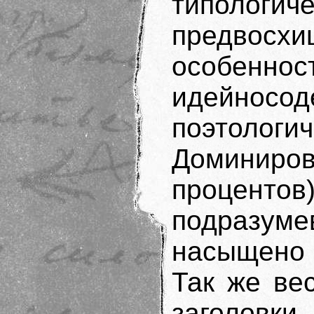
типологич
предвос
особенно
идейно
поэтоло
Доминиров
процен
подразуме
насыщено 
Так же ве
заголовки