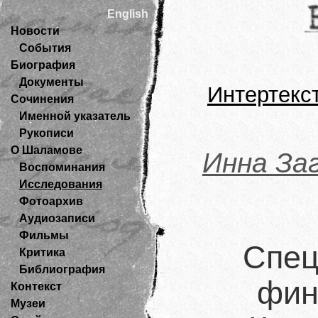
English
Новости
События
Биография
Документы
Интертекс
Сочинения
Именной указатель
Рукописи
О Шаламове
Инна За
Воспоминания
Исследования
Фотоархив
Аудиозаписи
Фильмы
Спец
Критика
Библиография
фин
Контекст
Музеи