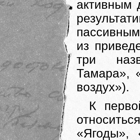
активным 
результат
пассивным
из привед
три наз
Тамара», 
воздух»).
К перво
относитьс
«Ягоды», 