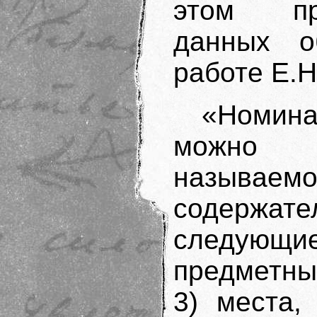
этом пр
данных о
работе Е.Н
«Номин
можно д
называ
содержате
следующи
предметны
3) места,