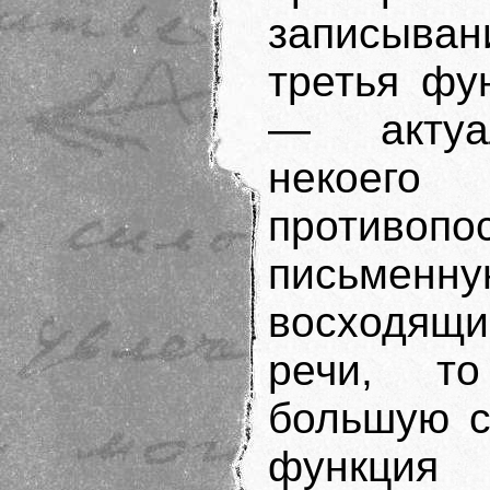
записыва
третья фу
— актуал
некоег
противо
письмен
восходящ
речи, то
большую с
функция