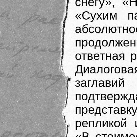
снегу», «
«Сухим п
абсолютн
продолжен
ответная р
Диалогова
заглави
подтвер
представк
репликой 
«В стоимо