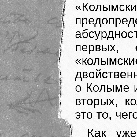
«Колы
предоп
абсурднос
первых,
«колымс
двойствен
о Колыме 
вторых, к
это то, че
Как уже