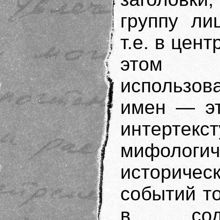
группу ли
т.е. в цен
этом с
использов
имен — эт
интерте
мифологи
историчес
событий то
в соде