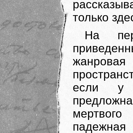
рассказыв
только зде
На пер
приведе
жанро
пространс
если у 
предложна
мертвого
падежн