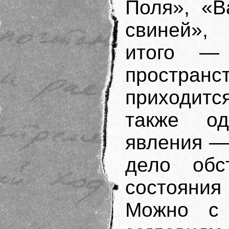
Поля», «В
свиней»,
итого —
простран
приходитс
также од
явления —
дело обс
состояни
Можно с 