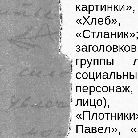
картинки
«Хлеб»,
«Стланик»;
заголовко
группы 
социальны
персонаж
лицо), 
«Плотни
Павел»,
«