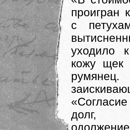
проигран 
с петухам
вытисненн
уходило к
кожу щек 
румянец
заискиваю
«Согласие
долг, б
одолжение