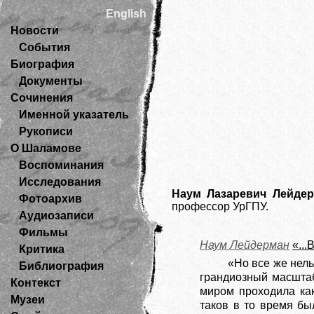
English
Новости
События
Биография
Документы
Сочинения
Именной указатель
Рукописи
О Шаламове
Воспоминания
Исследования
Наум Лазаревич Лейде
Фотоархив
профессор УрГПУ.
Аудиозаписи
Фильмы
Наум Лейдерман
«..
Критика
«Но все же нель
Библиография
грандиозный масштаб
Контекст
миром проходила как
Музеи
таков в то время бы