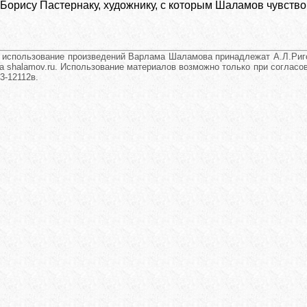
 Борису Пастернаку, художнику, с которым Шаламов чувств
и использование произведений Варлама Шаламова принадлежат А.Л.Риго
а shalamov.ru. Использование материалов возможно только при согласова
3-12112в.