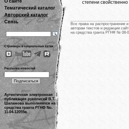
О сайте
степени свойственно
Тематический каталог
Авторский каталог
Связь
Все права на распространение 
авторам текстов и редакции сайт
на средства гранта РГНФ № 08-0
Страницы в социальных сетях
Рассылка новостей
Аутентичная электронная
публикация рукописей В.Т.
Шаламова выполняется на
средства гранта РГНФ No.
11-04-12055в.