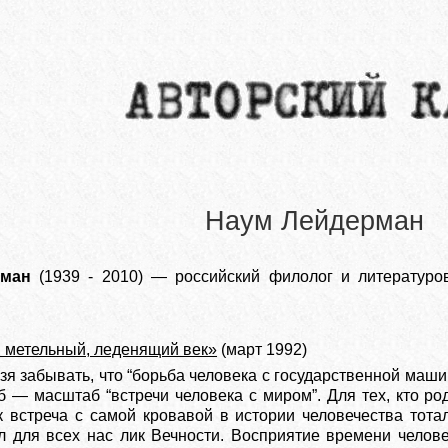
Наум Лейдерман
рман
(1939 - 2010) — российский филолог и литературов
.В метельный, леденящий век»
(март 1992)
зя забывать, что “борьба человека с государственной маши
 — масштаб “встречи человека с миром”. Для тех, кто род
 встреча с самой кровавой в истории человечества тота
л для всех нас лик Вечности. Восприятие времени челов