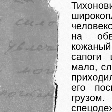
Тихон
широк
человек
на обв
кожаный
сапоги 
мало, с
приходи
его по
грузом
спецоде