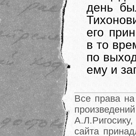
день бы
Тихонов
его прин
в то вре
по выход
ему и за
Все права на
произведени
А.Л.Ригосику
сайта принад