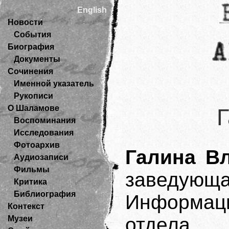
English
Новости
События
Биография
Документы
Сочинения
Именной указатель
Рукописи
О Шаламове
Воспоминания
Исследования
Фотоархив
Галина В
Аудиозаписи
Фильмы
завед
Критика
Библиография
Информаци
Контекст
отдела 
Музеи