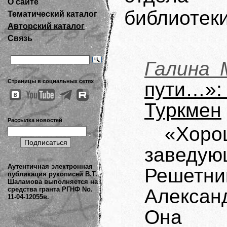
О сайте
библиотеки
Тематический каталог
Авторский каталог
Связь
Галина 
Страницы в социальных сетях
пути…»:
Туркмен
Рассылка новостей
«Хор
заведую
Аутентичная электронная
Решетни
публикация рукописей В.Т.
Шаламова выполняется на
средства гранта РГНФ No.
Алексан
11-04-12055в.
Она в