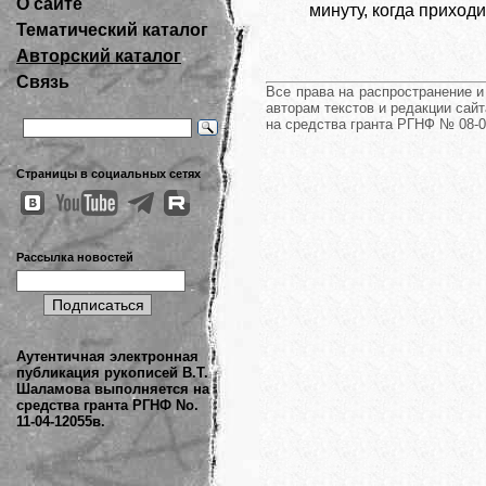
О сайте
минуту, когда приход
Тематический каталог
Авторский каталог
Связь
Все права на распространение 
авторам текстов и редакции сайт
на средства гранта РГНФ № 08-0
Страницы в социальных сетях
Рассылка новостей
Аутентичная электронная
публикация рукописей В.Т.
Шаламова выполняется на
средства гранта РГНФ No.
11-04-12055в.