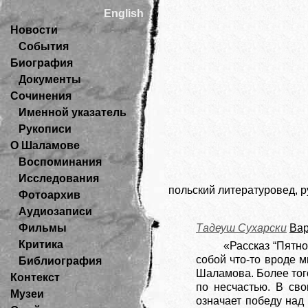
English
Новости
События
Биография
Документы
Сочинения
Именной указатель
Рукописи
О Шаламове
Воспоминания
Исследования
польский литературовед, р
Фотоархив
Аудиозаписи
Фильмы
Тадеуш Сухарски
Вар
Критика
«Рассказ “Пятн
собой что-то вроде м
Библиография
Шаламова. Более того
Контекст
по несчастью. В св
Музеи
означает победу над