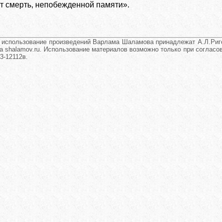
ит смерть, непобежденной памяти».
и использование произведений Варлама Шаламова принадлежат А.Л.Риго
а shalamov.ru. Использование материалов возможно только при согласова
3-12112в.