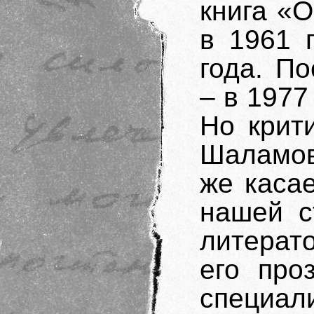
книга «О
в 1961 
года. П
– в 1977
Но крит
Шаламов
же касае
нашей с
литерат
его про
специа