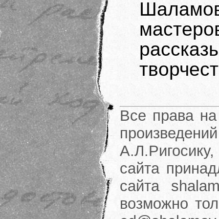
Шаламо
мастер
расск
творчест
Все права на
произведени
А.Л.Ригосику
сайта принад
сайта shalam
возможно тол