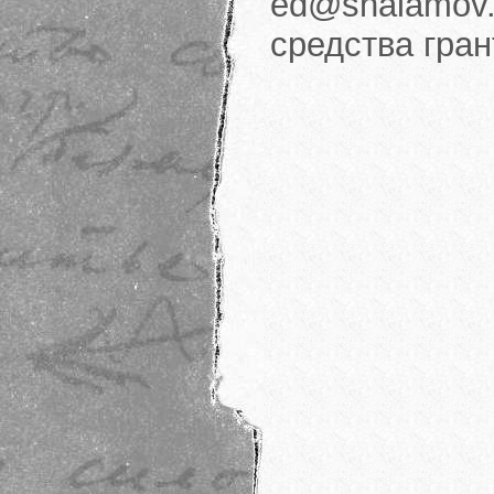
ed@shalamov.
средства гра