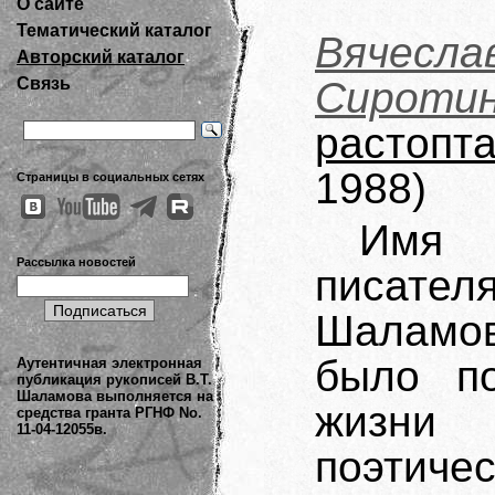
О сайте
Тематический каталог
Вячес
Авторский каталог
Связь
Сиротин
растопт
1988)
Страницы в социальных сетях
Имя з
Рассылка новостей
писате
Шаламов
было по
Аутентичная электронная
публикация рукописей В.Т.
Шаламова выполняется на
жизни
средства гранта РГНФ No.
11-04-12055в.
поэтич