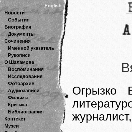
English
Новости
События
Биография
Документы
Сочинения
Именной указатель
Рукописи
О Шаламове
В
Воспоминания
Исследования
Фотоархив
Огрызко 
Аудиозаписи
Фильмы
литератур
Критика
Библиография
журналист,
Контекст
Музеи