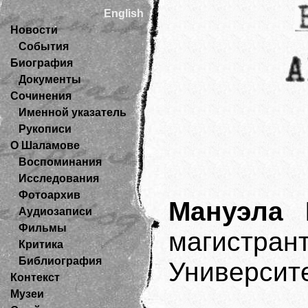
English
Новости
События
Биография
Документы
Сочинения
Именной указатель
Рукописи
О Шаламове
Воспоминания
Исследования
Фотоархив
Мануэла 
Аудиозаписи
Фильмы
магистр
Критика
Библиография
Университе
Контекст
Музеи