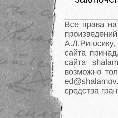
Все права на
произведени
А.Л.Ригосику
сайта принад
сайта shalam
возможно тол
ed@shalamov.
средства гра