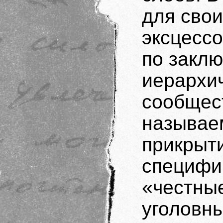
для свои
эксцессо
по закл
иерархи
сообщест
называе
прикрыт
специфич
«честные
уголовн