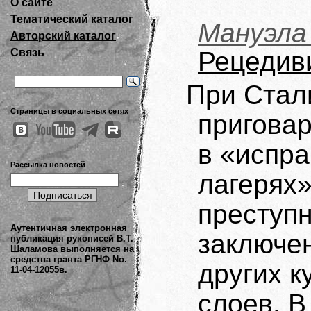
О сайте
Тематический каталог
Мануэл
Авторский каталог
Связь
Рецедив
При Стал
Страницы в социальных сетях
приговар
в «испр
Рассылка новостей
лагерях
преступн
Аутентичная электронная
заключе
публикация рукописей В.Т.
Шаламова выполняется на
средства гранта РГНФ No.
других к
11-04-12055в.
слоев. В