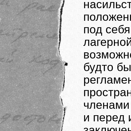
насильст
положени
под себ
лагерной
возможн
будто бы
регламе
простран
членами 
и перед
заключен