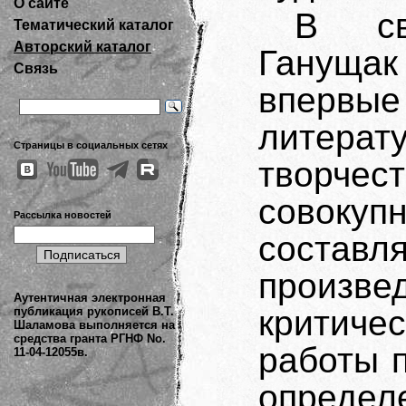
О сайте
В св
Тематический каталог
Авторский каталог
Гануща
Связь
вперв
литера
Страницы в социальных сетях
творчес
совоку
Рассылка новостей
соста
произвед
Аутентичная электронная
критиче
публикация рукописей В.Т.
Шаламова выполняется на
средства гранта РГНФ No.
работы 
11-04-12055в.
опреде