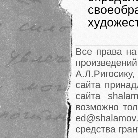
свое
художес
Все права на
произведени
А.Л.Ригосику
сайта принад
сайта shalam
возможно тол
ed@shalamov.
средства гра