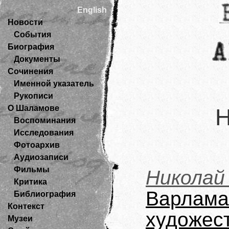
English
Новости
События
Биография
Документы
Сочинения
Именной указатель
Рукописи
О Шаламове
Н
Воспоминания
Исследования
Фотоархив
Аудиозаписи
Фильмы
Никола
Критика
Варл
Библиография
Контекст
художес
Музеи