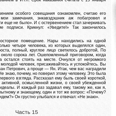
ением особого совещания ознакомлен, считаю его
 мои замечания, энкавэдэшник аж побагровел и
ти еще не было». И с остервенением стал зачеркивать
 подписи. Крикнул: «Уведите!» Так закончилось
осторное помещение. Нары находились на одной
олько четыре человека, из которых выделялся один,
оста, полный, круглое лицо светилось добротой, По
около сорока лет. Ошеломленный приговором, когда
а остался стоять на месте. Очнулся от негромкого
, молодой человек, присаживайтесь и успокойтесь. Вы
ан Петрович, а проще — Ян. Итак, чем вас наградили
е знаю, почему, но поверил этому человеку. Это была
первого взгляда. Рассказал ему быль своей короткой,
, активной, осмысленной жизни, о своей убежденной
идеалы. И каждый раз задавал ему, такому же, как я,
пытному и знающему, один и тот же вопрос: «Почему?
идем?» Он грустно улыбался и отвечал: «Не знаю».
Часть 15