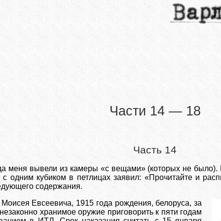
Части 14 — 18
Часть 14
да меня вывели из камеры «с вещами» (которых не было).
 с одним кубиком в петлицах заявил: «Прочитайте и рас
дующего содержания.
Моисея Евсеевича, 1915 года рождения, белоруса, за
 незаконно хранимое оружие приговорить к пяти годам
анием в ИТЛ. Срок наказания считать с 15 января