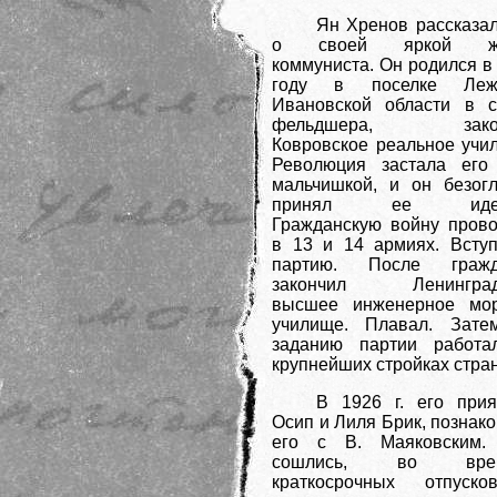
Ян Хренов рассказа
о своей яркой жи
коммуниста. Он родился в
году в поселке Леж
Ивановской области в 
фельдшера, закон
Ковровское реальное учи
Революция застала его
мальчишкой, и он безог
принял ее идеа
Гражданскую войну пров
в 13 и 14 армиях. Всту
партию. После гражд
закончил Ленинград
высшее инженерное мор
училище. Плавал. Зате
заданию партии работа
крупнейших стройках стра
В 1926 г. его прия
Осип и Лиля Брик, познак
его с В. Маяковским.
сошлись, во врем
краткосрочных отпуск