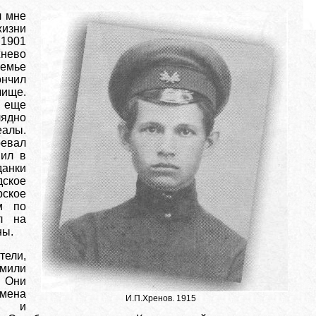
л мне
зни
 1901
нево
семье
чил
лище.
 еще
лядно
лы.
оевал
пил в
анки
ское
ское
м по
л на
ны.
тели,
омили
 Они
ена
И.П.Хренов. 1915
ов и