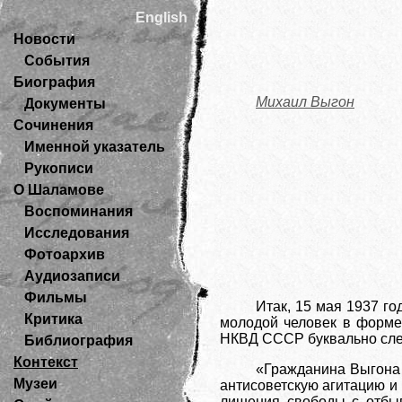
English
Новости
События
Биография
Михаил Выгон
Документы
Сочинения
Именной указатель
Рукописи
О Шаламове
Воспоминания
Исследования
Фотоархив
Аудиозаписи
Фильмы
Итак, 15 мая 1937 го
Критика
молодой человек в форме
НКВД СССР буквально сле
Библиография
Контекст
«Гражданина Выгона 
Музеи
антисоветскую агитацию и
лишения свободы с отбыв