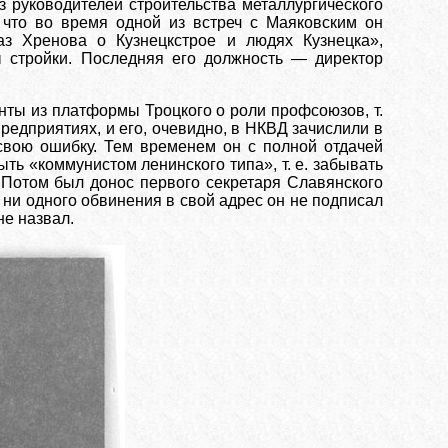
з руководителей строительства металлургического
, что во время одной из встреч с Маяковским он
аз Хренова о Кузнецкстрое и людях Кузнецка»,
ы стройки. Последняя его должность — директор
ты из платформы Троцкого о роли профсоюзов, т.
редприятиях, и его, очевидно, в НКВД зачислили в
 свою ошибку. Тем временем он с полной отдачей
ть «коммунистом ленинского типа», т. е. забывать
. Потом был донос первого секретаря Славянского
 ни одного обвинения в свой адрес он не подписал
не назвал.