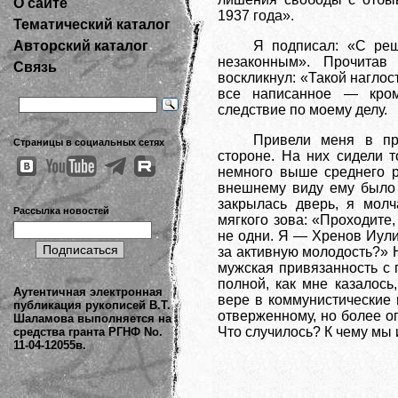
О сайте
1937 года».
Тематический каталог
Авторский каталог
Я подписал: «С реш
незаконным». Прочитав
Связь
воскликнул: «Такой наглос
все написанное — кроме
следствие по моему делу.
Привели меня в пр
Страницы в социальных сетях
стороне. На них сидели т
немного выше среднего р
внешнему виду ему было 
закрылась дверь, я молч
Рассылка новостей
мягкого зова: «Проходите
не одни. Я — Хренов Иули
за активную молодость?» Н
мужская привязанность с 
полной, как мне казалось
Аутентичная электронная
вере в коммунистические 
публикация рукописей В.Т.
отверженному, но более о
Шаламова выполняется на
Что случилось? К чему мы 
средства гранта РГНФ No.
11-04-12055в.