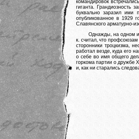
командировок встречались
гиганта. Грандиозность з
буквально заразил ими п
опубликованное в 1929 г
Славянского арматурно-из
Однажды, на одном и
к. считал, что профсоюзам
сторонники троцкизма, не
работал везде, куда его н
о себе во имя общего дел
горкома партии о дружбе Х
и, как ни старались следов