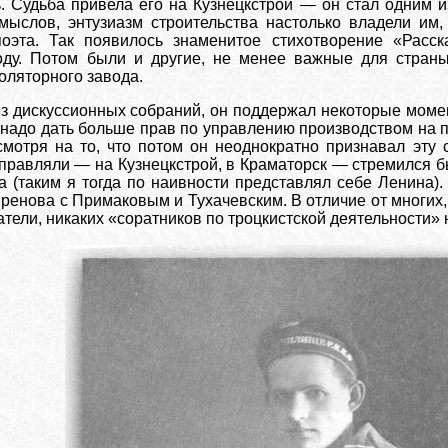
. Судьба привела его на Кузнецкстрой — он стал одним и
амыслов, энтузиазм строительства настолько владели им
оэта. Так появилось знаменитое стихотворение «Расск
оду. Потом были и другие, не менее важные для стран
оляторного завода.
з дискуссионных собраний, он поддержал некоторые момен
 надо дать больше прав по управлению производством на п
смотря на то, что потом он неоднократно признавал эту
аправляли — на Кузнецкстрой, в Краматорск — стремился бы
а (таким я тогда по наивности представлял себе Ленина)
ренова с Примаковым и Тухачевским. В отличие от многих,
атели, никаких «соратников по троцкистской деятельности» 